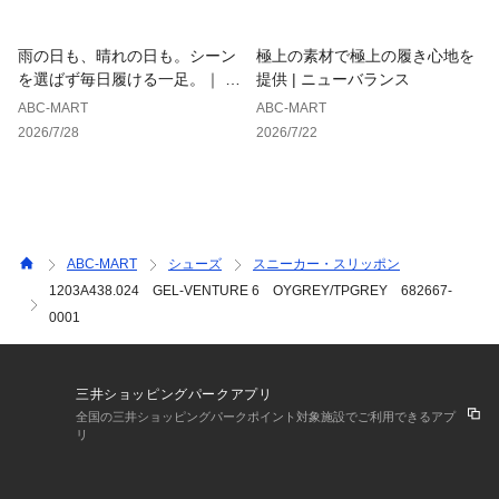
雨の日も、晴れの日も。シーン
極上の素材で極上の履き心地を
を選ばず毎日履ける一足。｜ ホ
提供 | ニューバランス
ーキンス
ABC-MART
ABC-MART
2026/7/28
2026/7/22
ABC-MART
シューズ
スニーカー・スリッポン
1203A438.024 GEL-VENTURE 6 OYGREY/TPGREY 682667-
0001
三井ショッピングパークアプリ
全国の三井ショッピングパークポイント対象施設でご利用できるアプ
リ