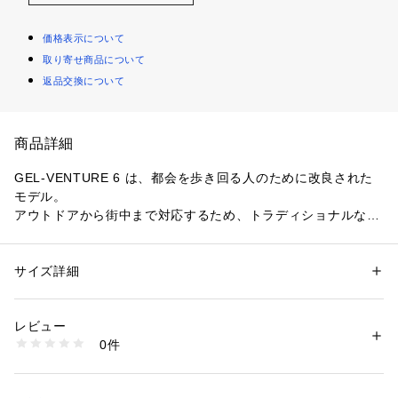
価格表示について
取り寄せ商品について
返品交換について
商品詳細
GEL-VENTURE 6 は、都会を歩き回る人のために改良された
モデル。
アウトドアから街中まで対応するため、トラディショナルな素
材で再構築した。
アッパーにはトレイルシューズに見られる特徴的な要素を取り
入れながら、日常シーンに対応するようモダンな素材にアップ
サイズ詳細
性別：
メンズ
デートしている。
カテゴリー：
シューズ
 ＞ 
スニーカー・スリッポン
素材：人工皮革（=合成皮革）・合成繊維・ゴム
ミッドソール後足部にはGELテクノロジー、アウターソールに
生産国：ベトナム
レビュー
はトレイル専用のトラクションパターンを採用。
洗濯：-
0件
これらのパーツが一体となり、さまざまな路面で優れた衝撃緩
※詳しい洗濯方法については、商品の品質表示タグをご覧ください
商品番号：
1010000056538 
（モール）
衝性とグリップ性を発揮する。
6826670001 （ショップ）