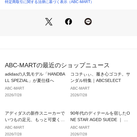
特定商取引に関する法律に基づく表示（ABC-MART）
【サイズ目安】
(個人差がございますので、あくまでも目安とお考え下さい。)
このシューズの作りは標準です。
ABC-MARTの最近のショップニュース
adidasの人気モデル「HANDBA
ココチぃぃ、履き心ゴコチ。サ
LL SPEZIAL」が夏仕様へ
ンダル特集｜ABCSELECT
ABC-MART
ABC-MART
2026/7/28
2026/7/28
アディダスの新作スニーカーで
90年代のディテールを宿したO
いつもの足元、もっと可愛くア
NE STAR AGED SUEDE ｜ コ
ップデート
ンバース
ABC-MART
ABC-MART
2026/7/28
2026/7/28