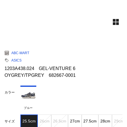
ABC-MART
ASICS
1203A438.024 GEL-VENTURE 6
OYGREY/TPGREY 682667-0001
カラー
ブルー
25.5cm
26cm
26.5cm
27cm
27.5cm
28cm
29cm
サイズ