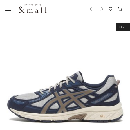
1
/
7