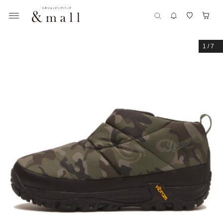
1
/
7