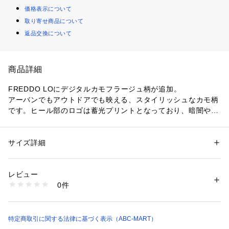
価格表示について
取り寄せ商品について
返品交換について
商品詳細
FREDDO LOにデジタルカモフラージュ柄が追加。
アーバンでもアウトドアでも映える、スタイリッシュなカモ柄
です。ヒール部のロゴは蓄光プリントとなっており、暗闇や、
日中のアクティブな活動のあとのオフタイムに発光してくれま
す。DANNERの冬の定番となったFREDDO。特にローカット
スタイルは、降雪に関係なく秋冬のアクティビティやファッシ
サイズ詳細
性別：
レディース
メンズ
ョンとして受け入れられてきた。 防水メンブレン素材「ダナ
カテゴリー：
シューズ
 ＞ 
ブーツ
素材：合成繊維
ードライ」をインサートし、中綿には軽量で断熱性に優れる高
生産国：CHINA
レビュー
機能中綿素材「シンサレート（Ｒ）」を採用した、防水仕様の
洗濯：-
0件
ウィンターブーツ。
※詳しい洗濯方法については、商品の品質表示タグをご覧ください
商品番号：
1010000056527 
（モール）
アッパーには撥水性の高いリップストップナイロンを使用し、
6651040004 （ショップ）
ライニングの素材も足入れしやすいジャージ―素材を採用。
バックステイのラバーパーツは左右非対称になっておりインサ
特定商取引に関する法律に基づく表示（ABC-MART）
イドは倒れ込みを防ぐアーチサポートパターンになっている。