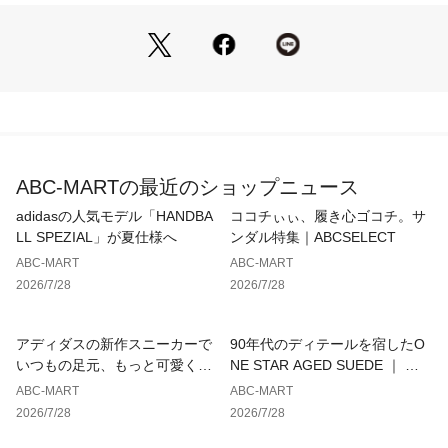
[

]アウトソールは低温状態によるラバーの硬化現象を抑えるア
イストレックコンパウンドを適用。ラバーの軟性を維持する事
で、濡れた路面や雪面でもグリップ力を維持。
アウトドアシーンのみならず、タウンでの使用にもその高い機
能性は如何なく発揮。
ソール交換不可。
ABC-MARTの最近のショップニュース
【サイズ目安】
(個人差がございますので、あくまでも目安とお考え下さい。)
adidasの人気モデル「HANDBA
ココチぃぃ、履き心ゴコチ。サ
このシューズの作りは大きめです。
LL SPEZIAL」が夏仕様へ
ンダル特集｜ABCSELECT
ABC-MART
ABC-MART
2026/7/28
2026/7/28
アディダスの新作スニーカーで
90年代のディテールを宿したO
いつもの足元、もっと可愛くア
NE STAR AGED SUEDE ｜ コ
ップデート
ンバース
ABC-MART
ABC-MART
2026/7/28
2026/7/28