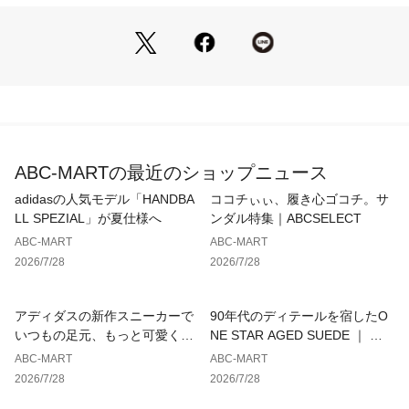
M=25-27cm
L=28-30cm
上記サイズ表は各部位の目安寸法となります。
製品の仕上がり寸法ではございません。
タグ表記サイズとは異なりますのでご注意ください。
ABC-MARTの最近のショップニュース
こちらの商品は商品不良を除く返品・交換はお受け致しかねま
adidasの人気モデル「HANDBA
ココチぃぃ、履き心ゴコチ。サ
す。
LL SPEZIAL」が夏仕様へ
ンダル特集｜ABCSELECT
ABC-MART
ABC-MART
商品を入れる袋が破損していた場合、代用（他メーカーを含）
2026/7/28
2026/7/28
の袋を使用する場合がございます。
商品保護を主としたものですので、どうかご了承下さい。
アディダスの新作スニーカーで
90年代のディテールを宿したO
いつもの足元、もっと可愛くア
NE STAR AGED SUEDE ｜ コ
ップデート
ンバース
ABC-MART
ABC-MART
上記サイズ表は各部位の目安寸法となります。
2026/7/28
2026/7/28
製品の仕上がり寸法ではございません。
こちらの商品は商品不良を除く返品・交換はお受け致しかねま