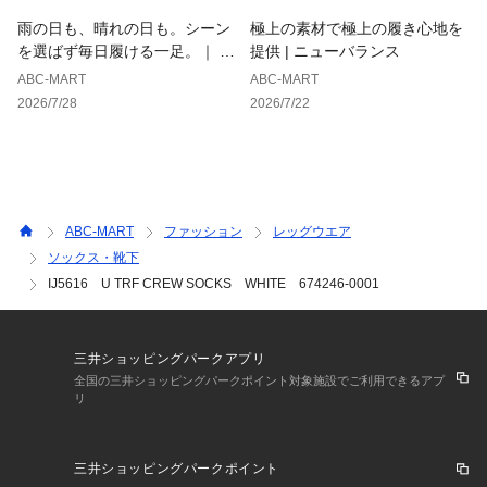
す。
雨の日も、晴れの日も。シーン
極上の素材で極上の履き心地を
商品を入れる袋が破損していた場合、代用（他メーカーを含）
を選ばず毎日履ける一足。｜ ホ
提供 | ニューバランス
の袋を使用する場合がございます。
ーキンス
ABC-MART
ABC-MART
商品保護を主としたものですので、どうかご了承下さい。
2026/7/28
2026/7/22
ABC-MART
ファッション
レッグウエア
ソックス・靴下
IJ5616 U TRF CREW SOCKS WHITE 674246-0001
三井ショッピングパークアプリ
全国の三井ショッピングパークポイント対象施設でご利用できるアプ
リ
三井ショッピングパークポイント