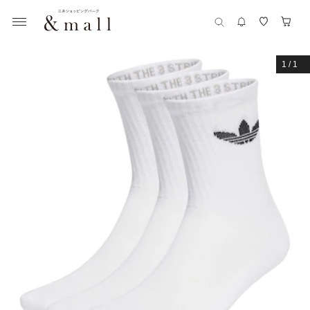
1
/
1