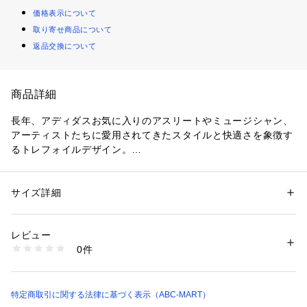
価格表示について
取り寄せ商品について
返品交換について
商品詳細
長年、アディダスお気に入りのアスリートやミュージシャン、
アーティストたちに愛用されてきたスタイルと快適さを象徴す
るトレフォイルデザイン。
このトレフォイル クッション クルーソックスは、足元をいつ
もフレッシュに保てる3足組。
リサイクル素材と再生可能素材をブレンドしたものを50%以上
サイズ詳細
性別：
レディース
メンズ
使用した製品。
カテゴリー：
ファッション
 ＞ 
レッグウエア
 ＞ 
ソックス・靴下
素材：コットン（=綿）・ポリエステル・ポリウレタン・綿66%/ポリエス
テル31%/ポリウレタン3%
レビュー
生産国：Turkey等
0件
洗濯：-
※詳しい洗濯方法については、商品の品質表示タグをご覧ください
商品番号：
1010000051455 
（モール）
サイズ目安はこちら
6742460001 （ショップ）
S=22-24cm
特定商取引に関する法律に基づく表示（ABC-MART）