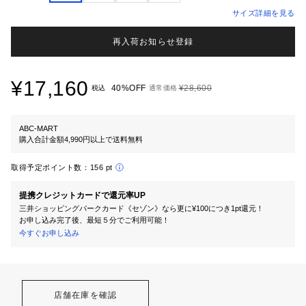
サイズ詳細を見る
再入荷お知らせ登録
¥17,160
40%OFF
¥28,600
税込
通常価格
ABC-MART
購入合計金額4,990円以上で送料無料
取得予定ポイント数：
156 pt
提携クレジットカードで還元率UP
三井ショッピングパークカード《セゾン》なら更に¥100につき1pt還元！
お申し込み完了後、最短５分でご利用可能！
今すぐお申し込み
店舗在庫を確認