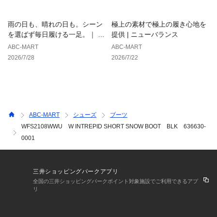
雨の日も、晴れの日も。シーン
極上の素材で極上の履き心地を
を選ばず毎日履ける一足。｜ ホ
提供 | ニューバランス
ーキンス
ABC-MART
ABC-MART
2026/7/28
2026/7/22
ABC-MART
シューズ
ブーツ
WFS2108WWU W INTREPID SHORT SNOW BOOT BLK 636630-
0001
三井ショッピングパークアプリ
全国の三井ショッピングパークポイント対象施設でご利用できるアプ
リ