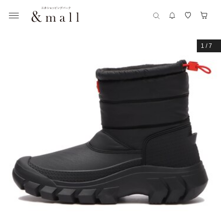
1
/
7