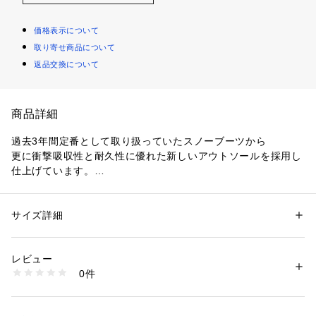
価格表示について
取り寄せ商品について
返品交換について
商品詳細
過去3年間定番として取り扱っていたスノーブーツから
更に衝撃吸収性と耐久性に優れた新しいアウトソールを採用し
仕上げています。
防水シートを内側に装備し、インソールにはオーソライトフッ
トベッドを使用。
商品はハンドクラフトされ、履き心地も良好。断熱フリース素
サイズ詳細
性別：
レディース
材を内側に使用しているため-22℃の極寒でも対応できる仕様
カテゴリー：
シューズ
 ＞ 
ブーツ
素材：ナイロン
となっております。
生産国：中国
レビュー
洗濯：-
0件
【サイズ目安】
※詳しい洗濯方法については、商品の品質表示タグをご覧ください
商品番号：
1010000042972 
（モール）
(個人差がございますので、あくまでも目安とお考え下さい。)
6366300001 （ショップ）
このシューズの作りは標準です。