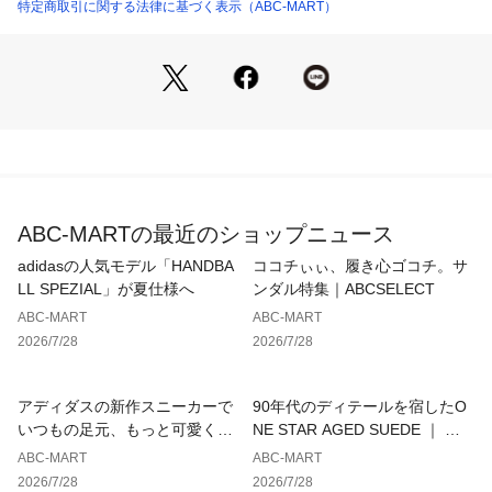
ふくらはぎ幅 (センチ)32 (JPサイズ[24]に基づく)ヒール高さ
特定商取引に関する法律に基づく表示（ABC-MART）
 (センチ)4.5 (JPサイズ[24]に基づく)筒の高さ (センチ)15.5(J
Pサイズ[24]に基づく)          裏地: リサイクルポリエステル素
材: サイクルナイロン50％ ポリウレタン50％
ABC-MARTの最近のショップニュース
adidasの人気モデル「HANDBA
ココチぃぃ、履き心ゴコチ。サ
LL SPEZIAL」が夏仕様へ
ンダル特集｜ABCSELECT
ABC-MART
ABC-MART
2026/7/28
2026/7/28
アディダスの新作スニーカーで
90年代のディテールを宿したO
いつもの足元、もっと可愛くア
NE STAR AGED SUEDE ｜ コ
ップデート
ンバース
ABC-MART
ABC-MART
2026/7/28
2026/7/28