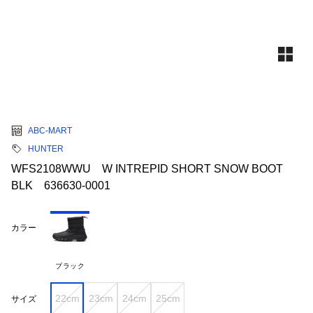
ABC-MART
HUNTER
WFS2108WWU W INTREPID SHORT SNOW BOOT
BLK 636630-0001
カラー
ブラック
22cm
23cm
24cm
25cm
サイズ