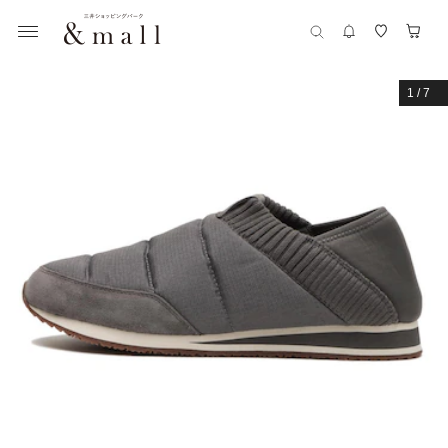
1
/
7