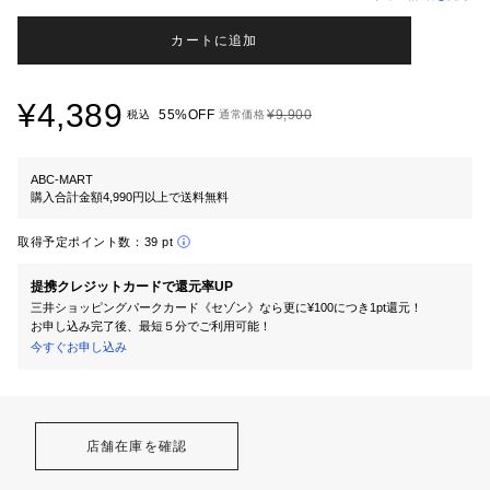
カートに追加
¥4,389
55%OFF
¥9,900
税込
通常価格
ABC-MART
購入合計金額4,990円以上で送料無料
取得予定ポイント数：
39 pt
提携クレジットカードで還元率UP
三井ショッピングパークカード《セゾン》なら更に¥100につき1pt還元！
お申し込み完了後、最短５分でご利用可能！
今すぐお申し込み
店舗在庫を確認