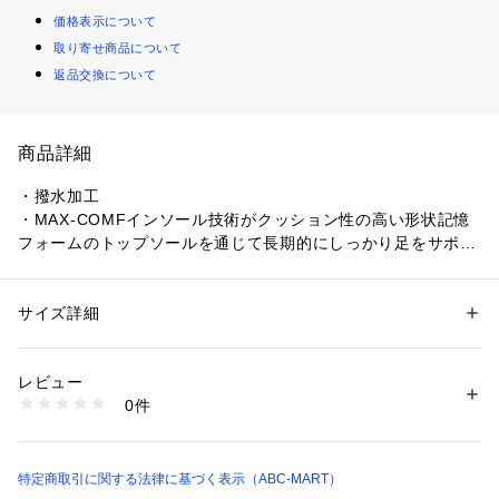
価格表示について
取り寄せ商品について
返品交換について
商品詳細
・撥水加工
・MAX-COMFインソール技術がクッション性の高い形状記憶
フォームのトップソールを通じて長期的にしっかり足をサポー
ト、耐久性の高いフォームの層と再生素材のフットベッドカバ
ーが画期的な快適性を提供
・100%再生素材のアウトドア対応リップストップ素材のアッ
サイズ詳細
性別：
レディース
メンズ
パーはクラシックなアウトドア用品をイメージ
カテゴリー：
シューズ
 ＞ 
スニーカー・スリッポン
素材：天然皮革・ゴム・ポリエステル
・50%再生ポリエステルの踏んで履けるヒールで着脱が簡単
生産国：Vietnam,
レビュー
・高級感のあるレザーのトリミング
洗濯：-
0件
・100%再生ポリエステルのマイクロファイバー裏地はソフト
※詳しい洗濯方法については、商品の品質表示タグをご覧ください
商品番号：
1010000040368 
（モール）
で肌触り抜群
6213130006 （ショップ）
・EVAフォームの軽量ミッドソールが衝撃を緩和
・耐久性とグリップ性の高いラバーアウトソール
特定商取引に関する法律に基づく表示（ABC-MART）