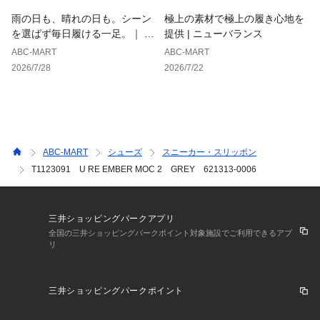
雨の日も、晴れの日も。シーン
極上の素材で極上の履き心地を
を選ばず毎日履ける一足。｜ ホ
提供 | ニューバランス
ーキンス
ABC-MART
ABC-MART
2026/7/28
2026/7/22
ABC-MART
シューズ
スニーカー・スリッポン
T1123091 U RE EMBER MOC 2 GREY 621313-0006
三井ショッピングパークアプリ
全国の三井ショッピングパークポイント対象施設でご利用できるアプ
リ
三井ショッピングパークポイント