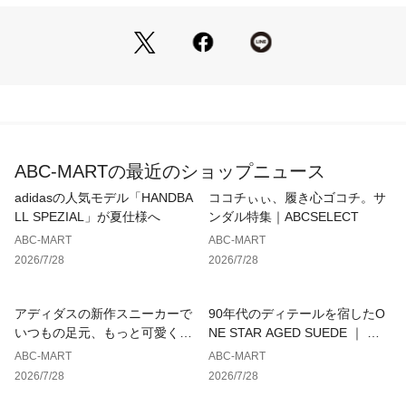
・イージス抗菌加工で足の臭いを緩和
・サステイナビリティの取り組み：再生ポリエステル/レザー
は環境に配慮した持続可能で適切なビジネスを推進するレザ
ー・ワーキング・グループ（LWG）に認定された皮革製造工場
から調達/粉砕再生材料のミッドソールとアウトソール
・Best for：キャンプ、ワンマイルなどくつろいだ時間
【サイズ目安】
(個人差がございますので、あくまでも目安とお考え下さい。)
ABC-MARTの最近のショップニュース
このシューズの作りは小さめです。
adidasの人気モデル「HANDBA
ココチぃぃ、履き心ゴコチ。サ
※天然皮革を使用しているため、多少の色ムラや生産過程で生
LL SPEZIAL」が夏仕様へ
ンダル特集｜ABCSELECT
じる傷が多少ある場合がございますので、予めご了承くださ
ABC-MART
ABC-MART
い。
2026/7/28
2026/7/28
アディダスの新作スニーカーで
90年代のディテールを宿したO
いつもの足元、もっと可愛くア
NE STAR AGED SUEDE ｜ コ
ップデート
ンバース
ABC-MART
ABC-MART
2026/7/28
2026/7/28