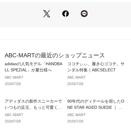
じる傷が多少ある場合がございますので、予めご了承くださ
い。
ABC-MARTの最近のショップニュース
adidasの人気モデル「HANDBA
ココチぃぃ、履き心ゴコチ。サ
LL SPEZIAL」が夏仕様へ
ンダル特集｜ABCSELECT
ABC-MART
ABC-MART
2026/7/28
2026/7/28
アディダスの新作スニーカーで
90年代のディテールを宿したO
いつもの足元、もっと可愛くア
NE STAR AGED SUEDE ｜ コ
ップデート
ンバース
ABC-MART
ABC-MART
2026/7/28
2026/7/28