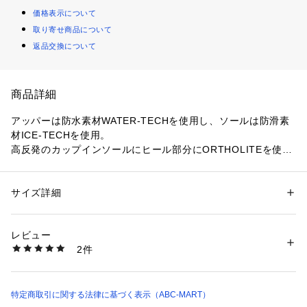
価格表示について
取り寄せ商品について
返品交換について
商品詳細
アッパーは防水素材WATER-TECHを使用し、ソールは防滑素
材ICE-TECHを使用。
高反発のカップインソールにヒール部分にORTHOLITEを使用
し衝撃吸収力UPを実現し、吸湿速乾と高速消臭に優れたライ
ニングで衛生面も安心。
インソールの下には更なる衝撃を和らげるORTHOLITEシート
サイズ詳細
性別：
メンズ
を使用。
カテゴリー：
シューズ
 ＞ 
スニーカー・スリッポン
素材：天然皮革
生産国：-
レビュー
【サイズ目安】
洗濯：-
2件
(個人差がございますので、あくまでも目安とお考え下さい。)
※詳しい洗濯方法については、商品の品質表示タグをご覧ください
商品番号：
1010000014850 
（モール）
このシューズの作りは大きめです。
5862950004 （ショップ）
※天然皮革を使用しているため、多少の色ムラや生産過程で生
特定商取引に関する法律に基づく表示（ABC-MART）