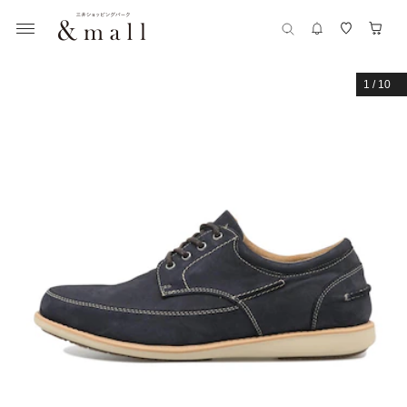
1
/
10