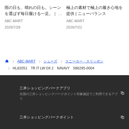
雨の日も、晴れの日も。シーン
極上の素材で極上の履き心地を
を選ばず毎日履ける一足。｜ ホ
提供 | ニューバランス
ーキンス
ABC-MART
ABC-MART
2026/7/28
2026/7/22
ABC-MART
シューズ
スニーカー・スリッポン
HL82051 TR IT LW OX 2 N/NAVY 586295-0004
三井ショッピングパークアプリ
全国の三井ショッピングパークポイント対象施設でご利用できるアプ
リ
三井ショッピングパークポイント