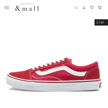
1
/
10