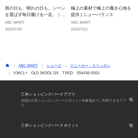
雨の日も、晴れの日も。シーン
極上の素材で極上の履き心地を
を選ばず毎日履ける一足。｜ ホ
提供 | ニューバランス
ーキンス
ABC-MART
ABC-MART
2026/7/28
2026/7/22
ABC-MART
シューズ
スニーカー・スリッポン
V36CL+ OLD SKOOL DX T.RED 556436-0003
三井ショッピングパークアプリ
全国の三井ショッピングパークポイント対象施設でご利用できるアプ
リ
三井ショッピングパークポイント