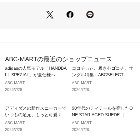
択は出来ませんので予めご了承下さい。
※ステッチ等、生産時期により若干の仕様変更がある場合がご
ざいます。またそちらに伴う商品の選択は出来ませんので予め
ご了承下さい。
素材＝天然皮革(スエード)、キャンバス
ABC-MARTの最近のショップニュース
【サイズ目安】
(個人差がございますので、あくまでも目安とお考え下さい。)
adidasの人気モデル「HANDBA
ココチぃぃ、履き心ゴコチ。サ
LL SPEZIAL」が夏仕様へ
ンダル特集｜ABCSELECT
このシューズの作りは標準です。
ABC-MART
ABC-MART
2026/7/28
2026/7/28
シューズの製法上、接着剤の付着や縫製のズレ・歪みがある場
合がございますが、不良品ではございませんので予めご了承く
ださい。
アディダスの新作スニーカーで
90年代のディテールを宿したO
【お手入れに関して】
いつもの足元、もっと可愛くア
NE STAR AGED SUEDE ｜ コ
水洗いにより接着剤が溶解し、染み汚れの原因となる可能性が
ップデート
ンバース
ABC-MART
ABC-MART
ございます。
2026/7/28
2026/7/28
水洗いは避けて頂きますようお願いいたします。