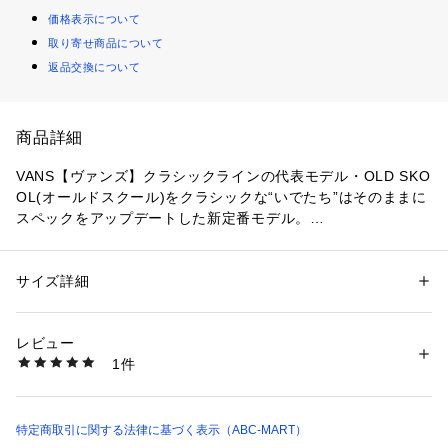
価格表示について
取り寄せ商品について
返品交換について
商品詳細
VANS【ヴァンズ】クラシックラインの代表モデル・OLD SKO
OL(オールドスクール)をクラシックな“いでたち”はそのままに
スペックをアップデートした新定番モデル。
アッパーには摩耗に強いタフスウェードを採用し耐久性が向上
しました。またVANSのシューズの特徴でもあるサイドテープ
をルッキングはそのままに従来のモデルより軽量化されていま
サイズ詳細
性別：
レディース
メンズ
す。
カテゴリー：
シューズ
 ＞ 
スニーカー・スリッポン
素材：合成繊維・天然皮革(スエード)、キャンバス
インソールは吸湿速乾性に優れた低反発素材の「ULTRA CUS
生産国：-
レビュー
H」を搭載。履き心地もアップデートされています。
洗濯：-
1件
※詳しい洗濯方法については、商品の品質表示タグをご覧ください
商品番号：
1010000003219 
（モール）
※インソールにULTRACUSHの記載がないものがございます
5564360003 （ショップ）
が、ULTRACUSHを採用しているインソールとなっており不良
ではございません。またご交換対応含め、こちらによる商品選
特定商取引に関する法律に基づく表示（ABC-MART）