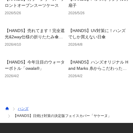
ロントオープンスーツケース
扇子
2026/5/26
2026/5/26
【HANDS】売れてます！完全遮
【HANDS】UV対策に！ハンズ
光&2way仕様の折りたたみ傘
でしか買えない日傘
「UVO」
2026/4/10
2026/4/8
【HANDS】今年注目のウォータ
【HANDS】ハンズオリジナル H
ーボトル「owala®」
and Marks 糸からこだわったお
肌と髪がよろこぶタオル
2026/4/2
2026/4/2
ハンズ
【HANDS】日焼け対策の決定版フェイスカバー「ヤケーヌ」