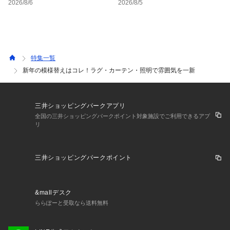
策」グッズ
温調節コーデ
2026/8/6
2026/8/5
特集一覧
新年の模様替えはコレ！ラグ・カーテン・照明で雰囲気を一新
三井ショッピングパークアプリ
全国の三井ショッピングパークポイント対象施設でご利用できるアプ
リ
三井ショッピングパークポイント
&mallデスク
ららぽーと受取なら送料無料