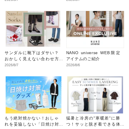
こなし
サンダルに靴下はダサい？
NANO universe WEB限定
おかしく見えない合わせ方
アイテムのご紹介
の黄金法則と男女別おすす
2026/8/7
2026/8/6
めコーデ
もう絶対焼かない！おしゃ
猛暑と冷房の"寒暖差"に勝
れを妥協しない「日焼け対
つ！サッと脱ぎ着できる体