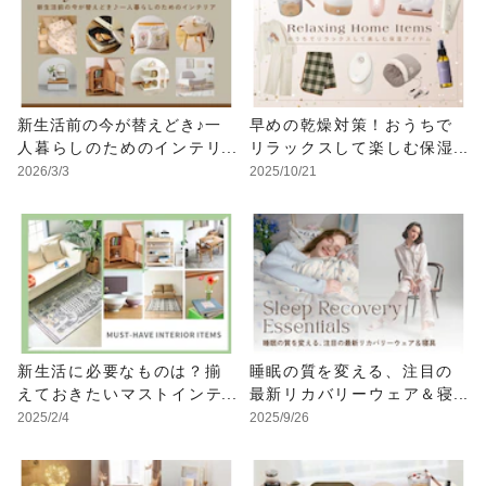
新生活前の今が替えどき♪一
早めの乾燥対策！おうちで
人暮らしのためのインテリ
リラックスして楽しむ保湿
ア
アイテム
2026/3/3
2025/10/21
新生活に必要なものは？揃
睡眠の質を変える、注目の
えておきたいマストインテ
最新リカバリーウェア＆寝
リア
具
2025/2/4
2025/9/26