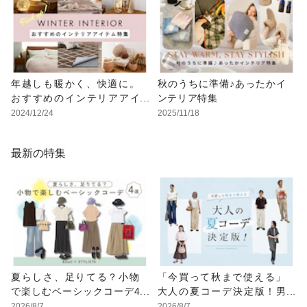
年越しも暖かく、快適に。
秋のうちに準備♪あったかイ
おすすめのインテリアアイ
ンテリア特集
テム特集
2024/12/24
2025/11/18
最新の特集
夏らしさ、足りてる？小物
「今買って秋まで使える」
で楽しむベーシックコーデ4
大人の夏コーデ決定版！男
選
女別正解スタイルとNGな着
2026/8/7
2026/8/7