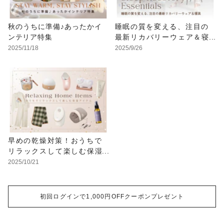
秋のうちに準備♪あったかイ
睡眠の質を変える、注目の
ンテリア特集
最新リカバリーウェア＆寝
具
2025/11/18
2025/9/26
早めの乾燥対策！おうちで
リラックスして楽しむ保湿
アイテム
2025/10/21
初回ログインで1,000円OFFクーポンプレゼント