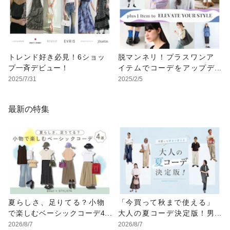
トレンド好き必見！6ショッ
脱マンネリ！プラスワンア
プ一斉デビュー！
イテムでコーデをアップデ
ート
2025/7/31
2025/2/5
最新の特集
夏らしさ、足りてる？小物
「今買って秋まで使える」
で楽しむベーシックコーデ4
大人の夏コーデ決定版！男
選
女別正解スタイルとNGな着
2026/8/7
2026/8/7