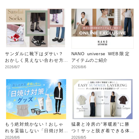
こなし
サンダルに靴下はダサい？
NANO universe WEB限定
おかしく見えない合わせ方
アイテムのご紹介
の黄金法則と男女別おすす
2026/8/7
2026/8/6
めコーデ
もう絶対焼かない！おしゃ
猛暑と冷房の"寒暖差"に勝
れを妥協しない「日焼け対
つ！サッと脱ぎ着できる体
策」グッズ
温調節コーデ
2026/8/6
2026/8/5