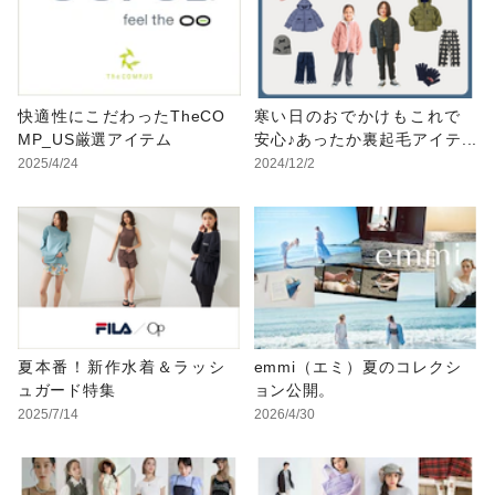
快適性にこだわったTheCO
寒い日のおでかけもこれで
MP_US厳選アイテム
安心♪あったか裏起毛アイテ
ム
2025/4/24
2024/12/2
夏本番！新作水着＆ラッシ
emmi（エミ）夏のコレクシ
ュガード特集
ョン公開。
2025/7/14
2026/4/30