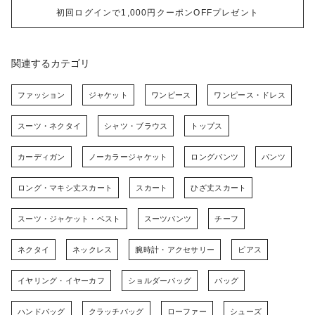
初回ログインで1,000円クーポンOFFプレゼント
関連するカテゴリ
ファッション
ジャケット
ワンピース
ワンピース・ドレス
スーツ・ネクタイ
シャツ・ブラウス
トップス
カーディガン
ノーカラージャケット
ロングパンツ
パンツ
ロング・マキシ丈スカート
スカート
ひざ丈スカート
スーツ・ジャケット・ベスト
スーツパンツ
チーフ
ネクタイ
ネックレス
腕時計・アクセサリー
ピアス
イヤリング・イヤーカフ
ショルダーバッグ
バッグ
ハンドバッグ
クラッチバッグ
ローファー
シューズ