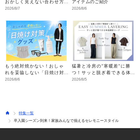
おかしく見えない合わせ方
アイテムのご紹介
の黄金法則と男女別おすす
2026/8/7
2026/8/6
めコーデ
もう絶対焼かない！おしゃ
猛暑と冷房の"寒暖差"に勝
れを妥協しない「日焼け対
つ！サッと脱ぎ着できる体
策」グッズ
温調節コーデ
2026/8/6
2026/8/5
特集一覧
卒入園シーズン到来！家族みんなで揃えるセレモニースタイル