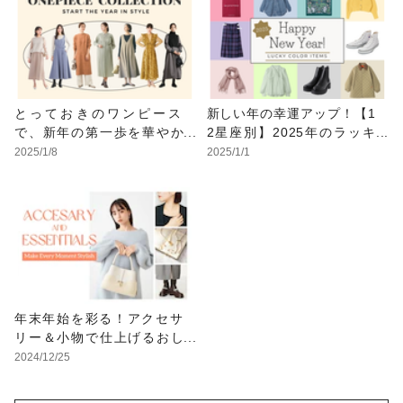
とっておきのワンピース
新しい年の幸運アップ！【1
で、新年の第一歩を華やか
2星座別】2025年のラッキ
に
ーカラーアイテム特集
2025/1/8
2025/1/1
年末年始を彩る！アクセサ
リー＆小物で仕上げるおし
ゃれ特集
2024/12/25