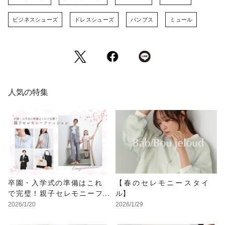
ビジネスシューズ
ドレスシューズ
パンプス
ミュール
人気の特集
卒園・入学式の準備はこれ
【春のセレモニースタイ
で完璧！親子セレモニーフ
ル】
ァッション
2026/1/20
2026/1/29