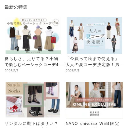
最新の特集
夏らしさ、足りてる？小物
「今買って秋まで使える」
で楽しむベーシックコーデ4
大人の夏コーデ決定版！男
選
女別正解スタイルとNGな着
2026/8/7
2026/8/7
こなし
サンダルに靴下はダサい？
NANO universe WEB限定