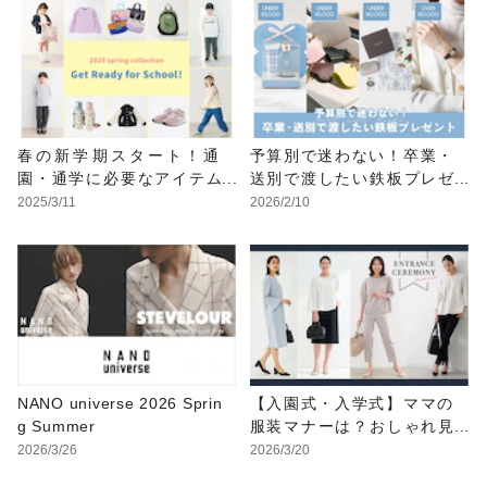
春の新学期スタート！通
予算別で迷わない！卒業・
園・通学に必要なアイテム
送別で渡したい鉄板プレゼ
をチェック
ント
2025/3/11
2026/2/10
NANO universe 2026 Sprin
【入園式・入学式】ママの
g Summer
服装マナーは？おしゃれ見
えする着こなし・コーデ例
2026/3/26
2026/3/20