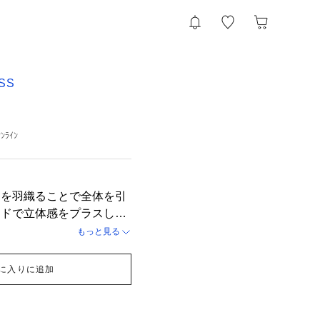
SS
ﾝﾗｲﾝ
ツを羽織ることで全体を引
ードで立体感をプラスし、
スタイルにしました。
もっと見る
に入りに追加