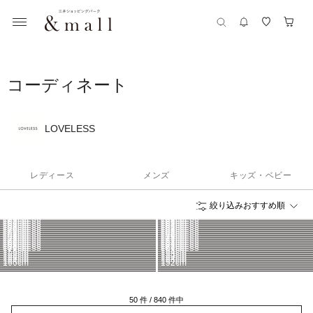
コーディネート
LOVELESS
レディース
メンズ
キッズ・ベビー
LOVELESS
LOVELESS
LOVELESS
LOVELESS
LOVELESS
LOVELESS
LOVELESS
LOVELESS
絞り込み
おすすめ順
LOVELESS
LOVELESS
LOVELESS
LOVELESS
LOVELESS
LOVELESS
162cm
158cm
LOVELESS
LOVELESS
186cm
170cm
LOVELESS
LOVELESS
164cm
175cm
LOVELESS
LOVELESS
173cm
158cm
LOVELESS
LOVELESS
165cm
168cm
LOVELESS
LOVELESS
164cm
165cm
LOVELESS
LOVELESS
158cm
164cm
LOVELESS
LOVELESS
168cm
151cm
LOVELESS
LOVELESS
170cm
158cm
LOVELESS
LOVELESS
170cm
158cm
LOVELESS
LOVELESS
151cm
162cm
LOVELESS
LOVELESS
158cm
170cm
LOVELESS
LOVELESS
158cm
173cm
LOVELESS
LOVELESS
173cm
177cm
LOVELESS
LOVELESS
166cm
157cm
LOVELESS
LOVELESS
166cm
164cm
LOVELESS
LOVELESS
158cm
177cm
LOVELESS
LOVELESS
170cm
164cm
LOVELESS
LOVELESS
178cm
168cm
155cm
164cm
169cm
153cm
166cm
160cm
166cm
164cm
164cm
164cm
166cm
152cm
50
件 /
840
件中