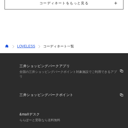
コーディネートをもっと見る
LOVELESS
コーディネート一覧
三井ショッピングパークアプリ
全国の三井ショッピングパークポイント対象施設でご利用できるアプ
リ
三井ショッピングパークポイント
&mallデスク
ららぽーと受取なら送料無料