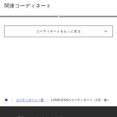
関連コーディネート
green label relaxing
AZUL by moussy
green label relaxing
URBAN RESEARCH
169cm
180cm
169cm
185cm
コーディネートをもっと見る
コーディネート一覧
LOVELESSのコーディネート（3月・春）