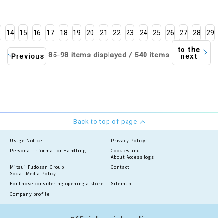
3
14
15
16
17
18
19
20
21
22
23
24
25
26
27
28
29
to the
85-98 items displayed / 540 items
Previous
next
Back to top of page
Usage Notice
Privacy Policy
Personal information
Handling
Cookies and
About Access logs
Mitsui Fudosan Group
Contact
Social Media Policy
For those considering opening a store
Sitemap
Company profile