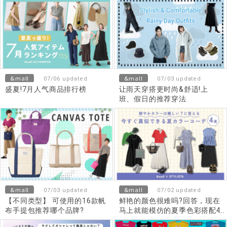
&mall
&mall
07/06 updated
07/03 updated
盛夏!7月人气商品排行榜
让雨天穿搭更时尚&舒适!上
班、假日的推荐穿法
&mall
&mall
07/03 updated
07/02 updated
【不同类型】 可使用的16款帆
鲜艳的颜色很难吗?回答，现在
布手提包推荐哪个品牌?
马上就能模仿的夏季色彩搭配4
选