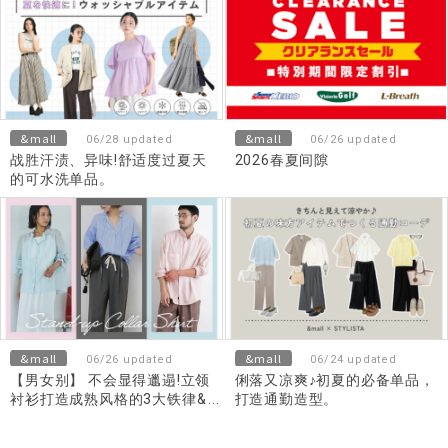
&mall
&mall
06/28 updated
06/26 updated
战胜汗渍、异味!舒适度过夏天
2026春夏间隙
的可水洗单品。
&mall
&mall
06/26 updated
06/24 updated
【男女别】 不会显得邋遢!立领
俐落又凉爽♪初夏的必备单品，
衬衫打造成熟风格的3大铁律&
打造通勤造型。
推荐单品