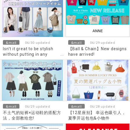
&mall
&mall
06/30 updated
06/29 updated
Isn't it great to be stylish
【Ball & Chain】New designs
without putting in any
have arrived!
effort? Stylist's picks for
stress-free summer items.
&mall
&mall
06/29 updated
06/28 updated
不土气的短裤×运动鞋的搭配方
【12星座别】 幸运色吸引人，
法，全部教给您!
夏季开运包包&小物件