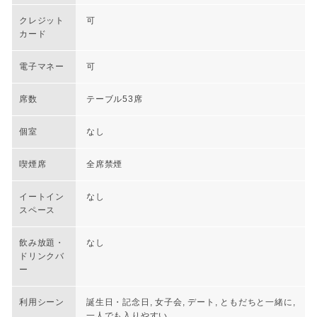
クレジット
可
カード
電子マネー
可
席数
テーブル53席
個室
なし
喫煙席
全席禁煙
イートイン
なし
スペース
飲み放題・
なし
ドリンクバ
ー
利用シーン
誕生日・記念日, 女子会, デート, ともだちと一緒に,
一人でも入りやすい