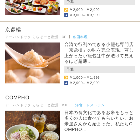
予算
￥2,000～￥2,999
￥3,000～￥3,999
京鼎樓
アーバンドック ららぽーと豊洲 3F
各国料理
台湾で行列のできる小籠包専門店
「京鼎樓」の味を完全表現。蒸し
上がった小籠包は中が透けて見え
るほど超薄...
予算
￥1,000～￥1,999
￥2,000～￥2,999
COMPHO
アーバンドック ららぽーと豊洲 B1F
洋食・レストラン
日本の食文化であるお米をもっと
多くの人に食べてもらいたい。お
米屋さんから始まった、私たちC
OMPHO...