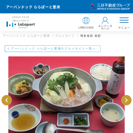
アーバンドック ららぽーと豊洲
メンバーズ
LANGUAGE
メニュー
ページ
アーバンドック ららぽーと豊洲
グルメガイド
博多食彩 表邸
店舗情報
アーバンドック ららぽーと豊洲のグルメガイド一覧へ
博多食彩 表邸
アーバンドック ららぽーと豊洲
03-6910-1559
アーバンドック ららぽーと豊洲
住所 ：
東京都江東区豊洲2-4-9
〒135-8614 東京都江東区豊洲2-4-9
https://mitsui-shopping-park.com/gourmet/lalaport/toyosu/g001
5000000031910/
【飲食店 営業時間】
レストラン：11:00～23:00
マリーナキッチン（フードコート）：11:00～22:00
メールで送る
Facebookでシェア
LINEで送る
※一部営業時間の異なる店舗がございます。
※ラストオーダーは店舗によって異なります。
アーバンドック ららぽーと豊洲のWEBサイト