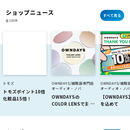
ショップニュース
すべて見る
全203件
トモズ
OWNDAYS/補聴器専門店
OWNDAYS/補
オーディオ・ノバ
オーディオ・ノ
トモズポイント10倍
OWNDAYSの
【OWNDAY
化粧品15倍！
COLOR LENSで夏を
を込めて
彩ろう！~OVER 100
「OWNDAYS
STYLES~
THANK YOU
FESTA」ス