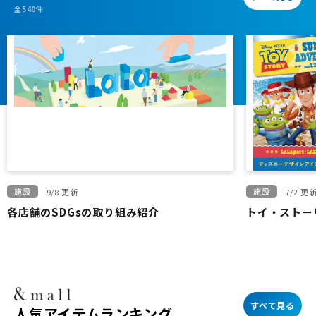
全540件
施設
施設
9/8 更新
7/2 更
各店舗のSDGsの取り組み紹介
トイ・ストーリー
すべて見る
人気アイテムランキング