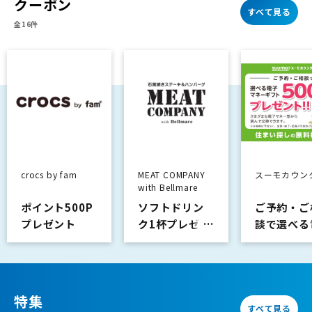
クーポン
第1弾はUV＆
すべて見る
ライトカット
全16件
crocs by fam
MEAT COMPANY
スーモカウン
with Bellmare
ポイント500P
ソフトドリン
ご予約・ご
プレゼント
ク1杯プレゼン
談で選べる
ト
子マネーギ
ト …
特集
すべて見る