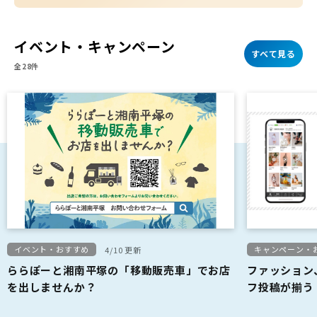
イベント・キャンペーン
すべて見る
全28件
イベント・おすすめ
キャンペーン・
4/10 更新
ららぽーと湘南平塚の「移動販売車」でお店
ファッション
を出しませんか？
フ投稿が揃う「
ク！