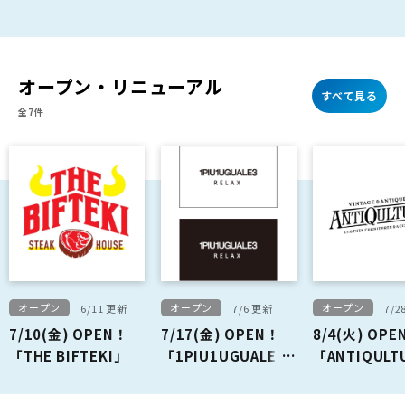
オープン・リニューアル
すべて見る
全7件
オープン
オープン
オープン
6/11 更新
7/6 更新
7/2
7/10(金) OPEN！
7/17(金) OPEN！
8/4(火) OPE
「THE BIFTEKI」
「1PIU1UGUALE3
「ANTIQULT
RELAX」