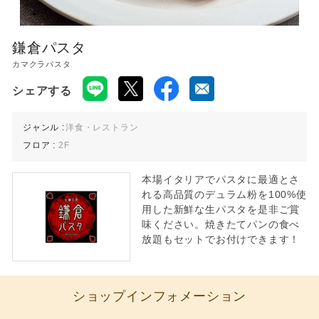
鎌倉パスタ
カマクラパスタ
シェアする
ジャンル :
洋食・レストラン
フロア :
2F
本場イタリアでパスタに最適とさ
れる高品質のデュラム粉を100%使
用した新鮮な生パスタを是非ご賞
味ください。焼きたてパンの食べ
放題もセットでお付けできます！
ショップインフォメーション