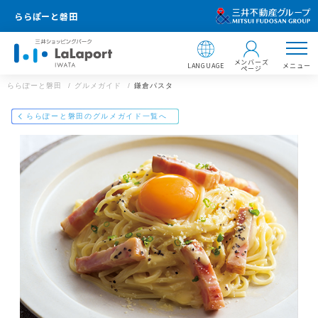
ららぽーと磐田
メンバーズ
LANGUAGE
メニュー
ページ
ららぽーと磐田
グルメガイド
鎌倉パスタ
店舗情報
ららぽーと磐田
ららぽーと磐田のグルメガイド一覧へ
鎌倉パスタ
0538-59-0339
住所 ：
ららぽーと磐田
〒438-0801 静岡県磐田市高見丘1200番地
静岡県磐田市高見丘1200番地
【飲食店 営業時間】
https://mitsui-shopping-park.com/gourmet/lalaport/iwata/g0022
000000020500/
フードコート・カフェ：10：00～21：00／レストラ
ン：11：00～22：00
※一部営業時間の異なる店舗がございます。
メールで送る
Facebookでシェア
LINEで送る
※ラストオーダーは店舗によって異なります。
ららぽーと磐田のWEBサイト