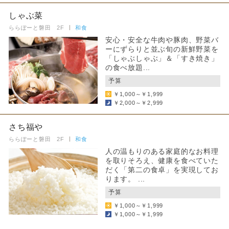
しゃぶ菜
ららぽーと磐田 2F
和食
安心・安全な牛肉や豚肉、野菜バ
ーにずらりと並ぶ旬の新鮮野菜を
「しゃぶしゃぶ」＆「すき焼き」
の食べ放題...
予算
￥1,000～￥1,999
￥2,000～￥2,999
さち福や
ららぽーと磐田 2F
和食
人の温もりのある家庭的なお料理
を取りそろえ、健康を食べていた
だく「第二の食卓」を実現してお
ります。 ...
予算
￥1,000～￥1,999
￥1,000～￥1,999