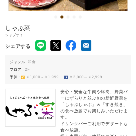
しゃぶ菜
シャブサイ
シェアする
ジャンル :
和食
フロア :
2F
予算 :
￥1,000～￥1,999
￥2,000～￥2,999
安心・安全な牛肉や豚肉、野菜バ
ーにずらりと並ぶ旬の新鮮野菜を
「しゃぶしゃぶ」＆「すき焼き」
の食べ放題でお楽しみいただけま
す。
ドリンクバーご利用でデザートも
食べ放題。