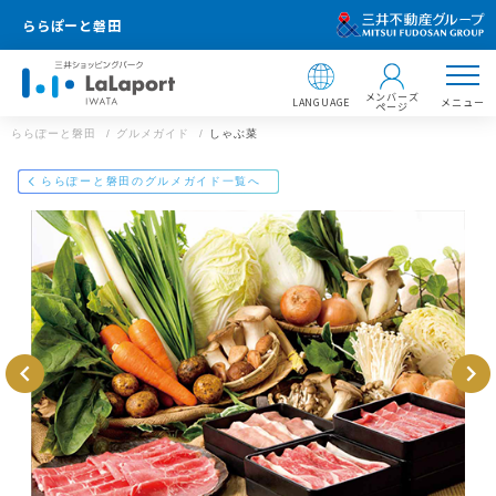
ららぽーと磐田
メンバーズ
LANGUAGE
メニュー
ページ
ららぽーと磐田
グルメガイド
しゃぶ菜
店舗情報
ららぽーと磐田
ららぽーと磐田のグルメガイド一覧へ
しゃぶ菜
0538-38-6125
住所 ：
ららぽーと磐田
〒438-0801 静岡県磐田市高見丘1200番地
静岡県磐田市高見丘1200番地
【飲食店 営業時間】
https://mitsui-shopping-park.com/gourmet/lalaport/iwata/g0022
000000021020/
フードコート・カフェ：10：00～21：00／レストラ
ン：11：00～22：00
※一部営業時間の異なる店舗がございます。
メールで送る
Facebookでシェア
LINEで送る
※ラストオーダーは店舗によって異なります。
ららぽーと磐田のWEBサイト