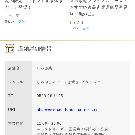
期間限定！『トマトすき焼き
食べ放題プレミアムコース！
だし』登場！
おすすめ逸品肉鹿児島県産黒
豚『黒の匠』
しゃぶ菜
06/17
更新
しゃぶ菜
06/17
更新
店舗詳細情報
店舗名
しゃぶ菜
ジャンル
しゃぶしゃぶ・すき焼き, ビュッフェ
TEL
0538-38-6125
URL
http://www.createrestaurants.com
営業時間
11:00～22:00
※ラストオーダー 営業終了時間の15分前