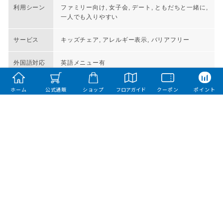
利用シーン
ファミリー向け, 女子会, デート, ともだちと一緒に,
一人でも入りやすい
サービス
キッズチェア, アレルギー表示, バリアフリー
外国語対応
英語メニュー有
ホーム
公式通販
ショップ
フロアガイド
クーポン
ポイント
グルメガイド一覧へ戻る
よく一緒にチェックされているお店
さち福や
ららぽーと磐田 2F
和食
人の温もりのある家庭的なお料理
を取りそろえ、健康を食べていた
だく「第二の食卓」を実現してお
ります。 ...
予算