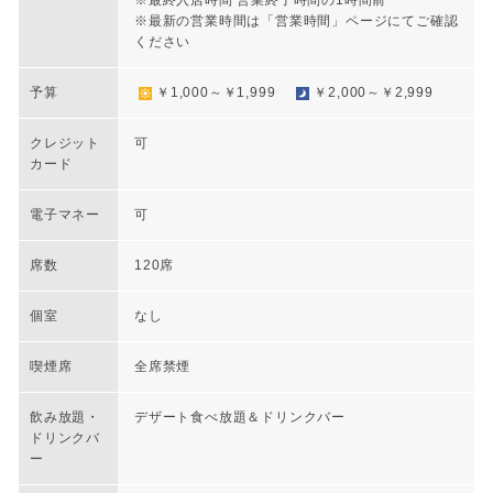
※最終入店時間 営業終了時間の1時間前
※最新の営業時間は「営業時間」ページにてご確認
ください
予算
￥1,000～￥1,999
￥2,000～￥2,999
クレジット
可
カード
電子マネー
可
席数
120席
個室
なし
喫煙席
全席禁煙
飲み放題・
デザート食べ放題＆ドリンクバー
ドリンクバ
ー