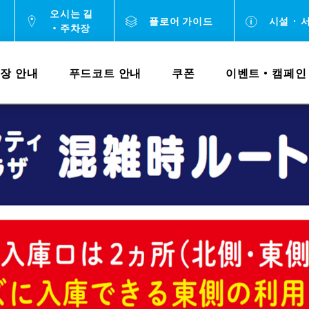
오시는 길
플로어 가이드
시설 · 
・주차장
장 안내
푸드코트 안내
쿠폰
이벤트・캠페인