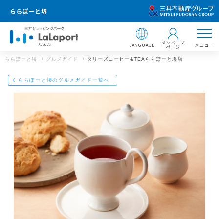
ららぽーと堺
メンバーズ
LANGUAGE
メニュー
ページ
ららぽーと堺
グルメガイド
タリーズコーヒー&TEAららぽーと堺店
店舗情報
ららぽーと堺のグルメガイド一覧へ
タリーズコーヒー&TEAららぽーと堺店
072-349-4920
ららぽーと堺
大阪府堺市美原区黒山22番1
https://mitsui-shopping-park.com/gourmet/lalaport/sakai/g0041
000000022071/
ららぽーと堺
メールで送る
Facebookでシェア
LINEで送る
住所 ：
〒587-0002 大阪府堺市美原区黒山22番1
【飲食店 営業時間】
00
※ラストオーダーは店舗によって異なります。