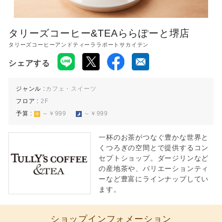
ららぽーと堺のWEBサイト
タリーズコーヒー&TEAららぽーと堺店
タリーズコーヒーアンドティーララポートサカイテン
シェアする
ジャンル :
カフェ・スイーツ
フロア :
2F
予算 :
～￥999
～￥999
一杯のお茶がつなぐ豊かな世界と
くつろぎの空間とで提供するコン
セプトショップ。ダージリンなど
の産地茶や、バリエーションティ
ーなど豊富にラインナップしてい
ます。
ショップインフォメーション