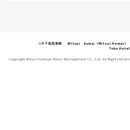
三井不動產集團
Mitsui Sumai（Mitsui Homes）
Toba Hotel
Copyright Mitsui Fudosan Retail Management Co., Ltd. All Rights Reser