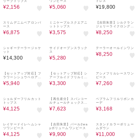
リーブトップス
ワンピース
ドレス
¥2,156
¥5,060
¥19,800
50%OFF
50%OFF
50%OFF
スリムデニムベアロンパ
ミニケーブルスクエアニ
【吉田朱里】シルクラン
ース
ットトップス
ジェリーライクロングパ
ンツ
¥6,875
¥3,575
¥8,250
60%OFF
50%OFF
シャギーテーラージャケ
サイドオープンスラック
テーラーオールインワン
ット
ス
¥8,250
¥14,300
¥5,280
60%OFF
60%OFF
60%OFF
【セットアップ対応】フ
【セットアップ対応】シ
アシメフリルレースワン
ラワーシシュウベロアス
アーフルイドフリルミニ
ピース
カート
スカート
¥5,940
¥3,300
¥7,260
50%OFF
30%OFF
60%OFF
ショルダーフリルカット
【再生産分】スパンコー
ペプラムフリルリボンカ
トップス
ルチュールチェックスカ
ーデ
ート
¥4,125
¥7,623
¥3,168
70%OFF
50%OFF
50%OFF
レイヤードイレヘムシャ
【吉田朱里】パール2wa
スタンドカラーボリュー
ツワンピース
yボリュームワンピース
ムダウン
¥4,125
¥9,900
¥11,000