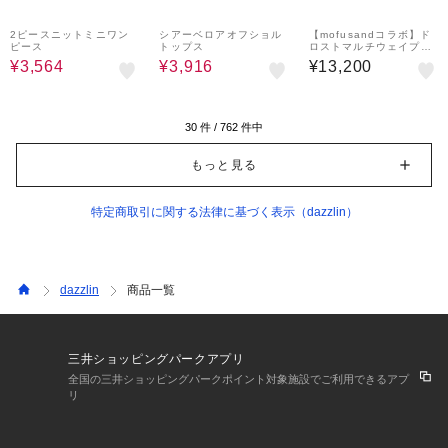
60%OFF
60%OFF
2ピースニットミニワン
シアーベロアオフショル
【mofusandコラボ】ド
ピース
トップス
ロストマルチウェイプリ
ントスカート
¥3,564
¥3,916
¥13,200
30
件 /
762
件中
もっと見る
特定商取引に関する法律に基づく表示（dazzlin）
dazzlin
商品一覧
三井ショッピングパークアプリ
全国の三井ショッピングパークポイント対象施設でご利用できるアプ
リ