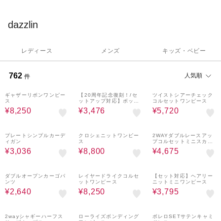
dazzlin
レディース
メンズ
キッズ・ベビー
762
人気順
件
50%OFF
60%OFF
60%OFF
ギャザーリボンワンピー
【20周年記念復刻！/セ
ツイストシアーチェック
ス
ットアップ対応】ボック
コルセットワンピース
スプリーツカットミニス
¥8,250
¥3,476
¥5,720
カート
60%OFF
20%OFF
50%OFF
プレートシンプルカーデ
クロシェニットワンピー
2WAYダブルレースアッ
ィガン
ス
プコルセットミニスカー
ト
¥3,036
¥8,800
¥4,675
80%OFF
50%OFF
50%OFF
ダブルオープンカーゴパ
レイヤードライクコルセ
【セット対応】ヘアリー
ンツ
ットワンピース
ニットミニワンピース
¥2,640
¥8,250
¥3,795
60%OFF
60%OFF
2wayシャギーハーフス
ローライズボンディング
ボレロSETサテンキャミ