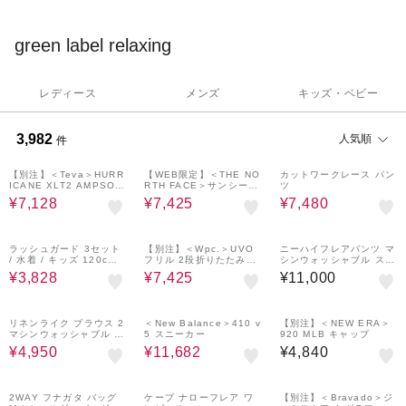
よい毎日を過ごしてもらいたい。
さまざまなライフスタイルにピッタリとフィットした自分らしい
green label relaxing
何かがみつかる「Be happy」をコンセプトにしたショップです。
レディース
メンズ
キッズ・ベビー
3,982
人気順
件
40%OFF
10%OFF
50%OFF
【別注】＜Teva＞HURR
【WEB限定】＜THE NO
カットワークレース パン
ICANE XLT2 AMPSOL
RTH FACE＞サンシール
ツ
E サンダル
ド キャップ
¥7,128
¥7,425
¥7,480
40%OFF
10%OFF
ラッシュガード 3セット
【別注】＜Wpc.＞UVO
ニーハイフレアパンツ マ
/ 水着 / キッズ 120cm-
フリル 2段折りたたみ日
シンウォッシャブル スト
130cm
傘 / アンブレラ 晴雨兼用
レッチ 帯電防止
¥3,828
¥7,425
¥11,000
レイン
50%OFF
10%OFF
リネンライク ブラウス 2
＜New Balance＞410 v
【別注】＜NEW ERA＞
マシンウォッシャブル 接
5 スニーカー
920 MLB キャップ
触冷感
¥4,950
¥11,682
¥4,840
50%OFF
2WAY フナガタ バッグ
ケープ ナローフレア ワ
【別注】＜Bravado＞ジ