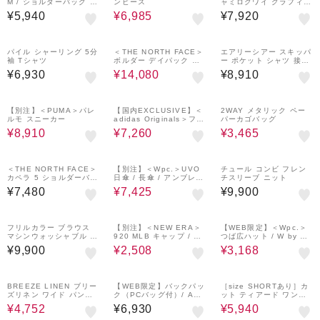
M / ショルダーバッグ は
ンピース
ャミロクワイ グラフィッ
っ水
ク プリント 半袖 Tシャ
¥5,940
¥6,985
¥7,920
ツ
20%OFF
パイル シャーリング 5分
＜THE NORTH FACE＞
エアリーシアー スキッパ
袖 Tシャツ
ボルダー デイパック リ
ー ポケット シャツ 接触
ュック
冷感
¥6,930
¥14,080
¥8,910
40%OFF
40%OFF
50%OFF
【別注】＜PUMA＞パレ
【国内EXCLUSIVE】＜
2WAY メタリック ペー
ルモ スニーカー
adidas Originals＞ファ
パーカゴバッグ
イヤーバード トラックパ
¥8,910
¥7,260
¥3,465
ンツ
10%OFF
＜THE NORTH FACE＞
【別注】＜Wpc.＞UVO
チュール コンビ フレン
カペラ 5 ショルダーバッ
日傘 / 長傘 / アンブレラ
チスリーブ ニット
グ
晴雨兼用
¥7,480
¥7,425
¥9,900
40%OFF
20%OFF
フリルカラー ブラウス
【別注】＜NEW ERA＞
【WEB限定】＜Wpc.＞
マシンウォッシャブル 吸
920 MLB キャップ / キ
つば広ハット / W by Wp
水速乾
ッズ
c.
¥9,900
¥2,508
¥3,168
40%OFF
40%OFF
BREEZE LINEN ブリー
【WEB限定】バックパッ
［size SHORTあり］カ
ズリネン ワイド パンツ
ク（PCバッグ付）/ A4 /
ット ティアード ワンピ
オフホワイト ドット
ユニセックス はっ水
ース
¥4,752
¥6,930
¥5,940