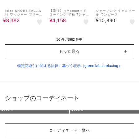
40%OFF
40%OFF
［size SHORT/TALLあ
【別注】＜Marmot＞ド
シャーリング キャミソー
り］ワッシャー プリーツ
ローイング 半袖 Tシャツ
ル ワンピース
ショートスリーブ ワンピ
カットソー -吸水・速
¥8,382
¥4,158
¥10,890
ース
乾・UVカット-
30
件 /
3982
件中
もっと見る
特定商取引に関する法律に基づく表示（green label relaxing）
ショップのコーディネート
green label relaxing
green label relaxing
green label relaxing
green label relaxing
green label relaxing
green label relaxing
green label relaxing
green label relaxing
169cm
169cm
169cm
169cm
169cm
169cm
169cm
169cm
コーディネート一覧へ