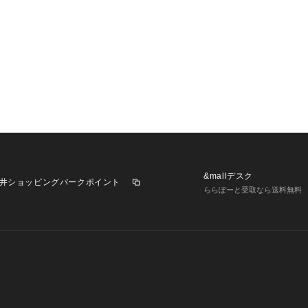
&mallデスク
井ショッピングパークポイント
ららぽーと受取なら送料無料
業施設一覧
三井不動産が展開する商業施設への出店をご検討の方へ