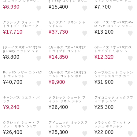
ゴ コットン ジャージー
g Pony コットン メッシ
ットン ジャージー クル
Tシャツ
ュ ポロシャツ
ーネック Tシャツ
¥6,930
¥15,400
¥7,700
30%OFF
30%OFF
クラシック フィット ス
セルフタイ リネン シャ
(ボーイズ 8才～20才)Po
トライプド ブロードクロ
ツドレス
lo ベア コットン ジャー
ス シャツ
ジー Tシャツ
¥17,710
¥37,730
¥13,200
50%OFF
30%OFF
(ボーイズ 8才～20才)Bi
(ガールズ 7才～16才)ス
(ボーイズ 8才～20才)ス
g Pony コットン ジャー
トライプド コットン セ
トライプド リネン シャ
ジー Tシャツ
ーター & スカート セッ
ツ
¥8,800
¥14,850
¥12,320
ト
50%OFF
Polo ID レザー コンパク
(ガールズ 7才～16才)コ
ケーブルニット コットン
ト ウォレット
ームド コットン ポロ カ
ショートスリーブ カーデ
ーディガン
ィガン
¥40,700
¥9,900
¥31,900
30%OFF
キャンバス ウエスト パ
クラシック ショート フ
アイコニック オックスフ
ッグ
ィット リネン シャツ
ォード シャツ
¥9,240
¥26,400
¥25,300
クラシック ショート フ
アイコニック オックスフ
クラシック フィット メ
ィット リネン シャツ
ォード シャツ
ッシュ ポロシャツ
¥26,400
¥25,300
¥22,000