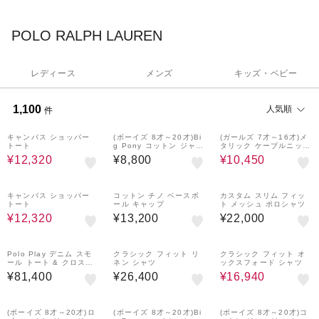
オーセンティックでアイコニック。オールアメリカンなスタイル
POLO RALPH LAUREN
とエクレクティックなダウンタウンのエッジを組み合わせ、ラギ
ッドでボヘミアンなデザインから、モダンなシティルック、そし
てアイビーリーグ風のクラシックなアイテムまで幅広くラインナ
レディース
メンズ
キッズ・ベビー
ップ。
1,100
人気順
件
30%OFF
50%OFF
キャンバス ショッパー
(ボーイズ 8才～20才)Bi
(ガールズ 7才～16才)メ
トート
g Pony コットン ジャー
タリック ケーブルニット
ジー Tシャツ
カーディガン
¥12,320
¥8,800
¥10,450
30%OFF
キャンバス ショッパー
コットン チノ ベースボ
カスタム スリム フィッ
トート
ール キャップ
ト メッシュ ポロシャツ
¥12,320
¥13,200
¥22,000
30%OFF
Polo Play デニム スモ
クラシック フィット リ
クラシック フィット オ
ール トート & クロスボ
ネン シャツ
ックスフォード シャツ
ディ
¥81,400
¥26,400
¥16,940
30%OFF
(ボーイズ 8才～20才)ロ
(ボーイズ 8才～20才)Bi
(ボーイズ 8才～20才)コ