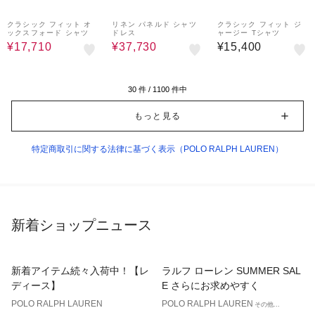
30%OFF
30%OFF
クラシック フィット オ
リネン パネルド シャツ
クラシック フィット ジ
ックスフォード シャツ
ドレス
ャージー Tシャツ
¥17,710
¥37,730
¥15,400
30
件 /
1100
件中
もっと見る
特定商取引に関する法律に基づく表示（POLO RALPH LAUREN）
新着ショップニュース
新着アイテム続々入荷中！【レ
ラルフ ローレン SUMMER SAL
ディース】
E さらにお求めやすく
POLO RALPH LAUREN
POLO RALPH LAUREN
その他...