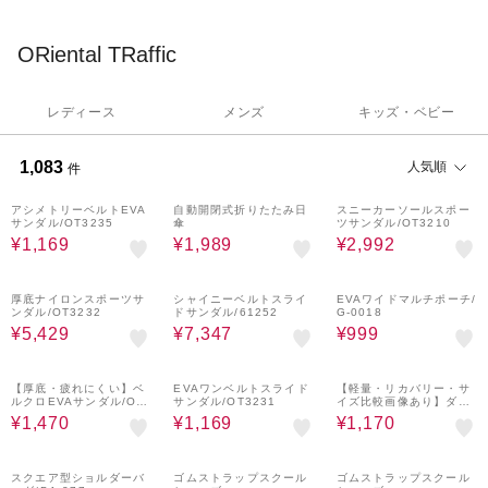
いつでも遊び心のあるデザインやシーンに合わせた靴選びを提
案！
ORiental TRaffic
レディース
メンズ
キッズ・ベビー
1,083
人気順
件
70%OFF
50%OFF
66%OFF
アシメトリーベルトEVA
自動開閉式折りたたみ日
スニーカーソールスポー
サンダル/OT3235
傘
ツサンダル/OT3210
¥1,169
¥1,989
¥2,992
39%OFF
¥1,000
7%OFF
¥1,000
50%OFF
クーポン
クーポン
厚底ナイロンスポーツサ
シャイニーベルトスライ
EVAワイドマルチポーチ/
ンダル/OT3232
ドサンダル/61252
G-0018
¥5,429
¥7,347
¥999
70%OFF
70%OFF
70%OFF
【厚底・疲れにくい】ベ
EVAワンベルトスライド
【軽量・リカバリー・サ
ルクロEVAサンダル/OT
サンダル/OT3231
イズ比較画像あり】ダブ
3228
ルベルト厚底サンダル/O
¥1,470
¥1,169
¥1,170
T3220
14%OFF
¥1,000
20%OFF
20%OFF
クーポン
スクエア型ショルダーバ
ゴムストラップスクール
ゴムストラップスクール