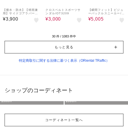
¥1,000
57%OFF
¥1,000
35%OFF
¥1,000
クーポン
クーポン
クーポン
【撥水・防水】【晴雨兼
クロスベルトスポーツサ
【瞬間フィット】ビジュ
用】サイドゴアラバーレ
ンダル/OT3209
ーバックルスニーカー/O
インブーツ/R-0015
T3777
¥3,900
¥3,000
¥5,005
30
件 /
1083
件中
もっと見る
特定商取引に関する法律に基づく表示（ORiental TRaffic）
ショップのコーディネート
ORiental TRaffic
ORiental TRaffic
ORiental TRaffic
ORiental TRaffic
ORiental TRaffic
ORiental TRaffic
ORiental TRaffic
ORiental TRaffic
158cm
160cm
160cm
157cm
158cm
158cm
158cm
158cm
コーディネート一覧へ