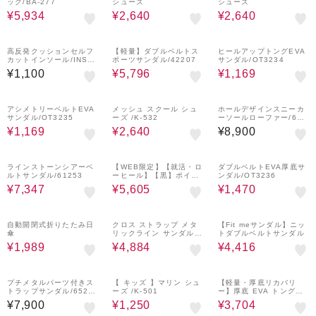
ッグ/BA-277
シューズ
シューズ
¥5,934
¥2,640
¥2,640
16%OFF
¥1,000
70%OFF
クーポン
高反発クッションセルフ
【軽量】ダブルベルトス
ヒールアップトングEVA
カットインソール/INSO
ポーツサンダル/42207
サンダル/OT3234
LE(02)
¥1,100
¥5,796
¥1,169
70%OFF
20%OFF
¥1,000
クーポン
アシメトリーベルトEVA
メッシュ スクール シュ
ホールデザインスニーカ
サンダル/OT3235
ーズ /K-532
ーソールローファー/651
02
¥1,169
¥2,640
¥8,900
7%OFF
¥1,000
5%OFF
¥1,000
70%OFF
クーポン
クーポン
ラインストーンシアーベ
【WEB限定】【就活・ロ
ダブルベルトEVA厚底サ
ルトサンダル/61253
ーヒール】【黒】ポイン
ンダル/OT3236
テッドトゥフラットパン
¥7,347
¥5,605
¥1,470
プス/R-4007
50%OFF
26%OFF
¥1,000
36%OFF
¥1,000
クーポン
クーポン
自動開閉式折りたたみ日
クロス ストラップ メタ
【Fit meサンダル】ニッ
傘
リックライン サンダル /
トダブルベルトサンダル
55201
¥1,989
¥4,884
¥4,416
¥1,000
50%OFF
5%OFF
¥1,000
クーポン
クーポン
プチメタルパーツ付きス
【 キッズ 】マリン シュ
【軽量・厚底リカバリ
トラップサンダル/6520
ーズ /K-501
ー】厚底 EVA トングサ
2
ンダル /OT3226
¥7,900
¥1,250
¥3,704