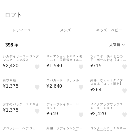
ロフト
レディース
メンズ
キッズ・ベビー
398
人気順
件
シカデイリースージング
リペアショット＆ＥＸモ
ツボラボ 快々まごの
マスク ３０枚入
イスト 美容液オイル
手 ボール付き【ロフト
１００ｍｌ
限定】
¥2,420
¥1,540
¥715
白ワキ姫
アパガード リナメル
綿棒 ウェットタイプ
３０本【ロフト限定】
¥1,375
¥2,640
¥264
お米のパック １７０ｇ
ディープレイヤー Ｈ
メイクアップワックス
４０ｇ
６．５ ６５ｇ
¥1,375
¥649
¥2,420
グロッシー ヘアジェ
薬用 ボディシャンプー
コンクールＦ １００ｍ