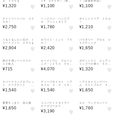
ル １００ｇ
ＣⅡ ３６０ｍｌ（医薬
ｌ（医薬部外品）
部外品）
¥1,320
¥1,100
¥1,100
ナイトリートバス ３０
ヘッドスパ ハンドプ
ポイントリペア １０ｍ
０ｍｌ
ロ プッシュタイプ
ｌ
¥2,750
¥1,760
¥1,210
うるうるしたい日の ト
ホワイト・ミント ７５
パウダリー アロエ Ｕ
リートメント ２４０ｇ
ｍｌ
Ｖスティック
¥2,904
¥2,420
¥1,650
男の子用シートマスク
オードトワレ グルーミ
ボディミスト ピュアシ
１０枚入
ング・シトラス ５０ｍ
ャンプーの香り ５０ｍ
ｌ
ｌ
¥715
¥4,070
¥1,320
スパークリングタブレッ
ディープモイスト ヘア
ヘアスタイリングバー
ト グーテナハト ホ
オイル ３．０ １００
ム ライトブルー ４０
ップ＆バレリアンの香
ｍＬ
ｇ
¥1,540
¥1,540
¥1,650
り ５０ｇ×６錠入
重曹すっきり 洗口液
コンパクトスタイラー
エピ ワックスシート
ローズゴールド
¥1,650
¥1,760
¥3,190