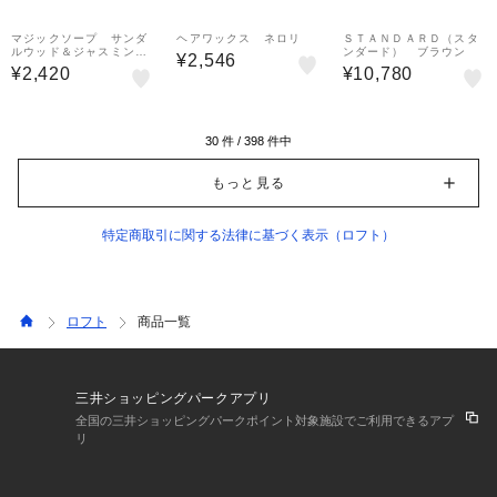
マジックソープ サンダ
ヘアワックス ネロリ
ＳＴＡＮＤＡＲＤ（スタ
ルウッド＆ジャスミン
ンダード） ブラウン
¥2,546
４７３ｍｌ
¥2,420
¥10,780
30
件 /
398
件中
もっと見る
特定商取引に関する法律に基づく表示（ロフト）
ロフト
商品一覧
三井ショッピングパークアプリ
全国の三井ショッピングパークポイント対象施設でご利用できるアプ
リ