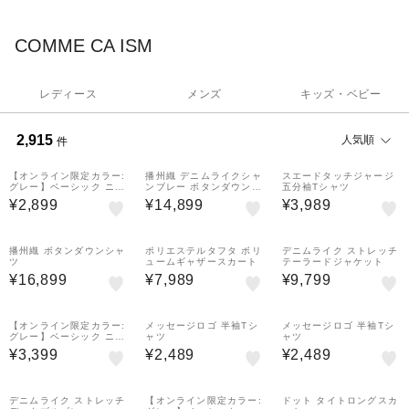
家族のライフスタイルを提案。
COMME CA ISM
レディース
メンズ
キッズ・ベビー
2,915
人気順
件
¥1,000
クーポン
【オンライン限定カラー:
播州織 デニムライクシャ
スエードタッチジャージ
グレー】ベーシック ニッ
ンブレー ボタンダウンシ
五分袖Tシャツ
ト ベスト(100-130cm)
ャツ
¥2,899
¥14,899
¥3,989
¥1,000
¥1,000
¥1,000
クーポン
クーポン
クーポン
播州織 ボタンダウンシャ
ポリエステルタフタ ボリ
デニムライク ストレッチ
ツ
ュームギャザースカート
テーラードジャケット
¥16,899
¥7,989
¥9,799
【オンライン限定カラー:
メッセージロゴ 半袖Tシ
メッセージロゴ 半袖Tシ
グレー】ベーシック ニッ
ャツ
ャツ
ト ベスト(140-160cm)
¥3,399
¥2,489
¥2,489
¥1,000
90%OFF
クーポン
デニムライク ストレッチ
【オンライン限定カラー:
ドット タイトロングスカ