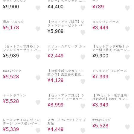
デッキブルゾン
グレー】ベーシック ニッ
ート
ト カーディガン(140-16
¥9,900
¥4,400
¥789
0cm)
30%OFF
¥1,000
¥1,000
50%OFF
クーポン
クーポン
撥水 リュック
【セットアップ対応】シ
タックワンピース
フォンジョーゼット バッ
¥5,178
¥3,449
クプリーツブラウス
¥5,989
¥1,000
50%OFF
¥1,000
クーポン
クーポン
【セットアップ対応】シ
ボリュームスリーブ カッ
【セットアップ対応】シ
フォンジョーゼット バッ
トソー
アー切り替え バルーンヘ
クプリーツブラウス
ムショートスリーブシャ
¥5,989
¥2,449
¥9,900
ツ
30%OFF
¥1,000
30%OFF
50%OFF
¥1,000
クーポン
クーポン
5wayバッグ
【接触冷感･UVカット･
ドッキング ワンピース
防シワ】夏定番の着流し
¥5,528
¥7,399
カーディガン
¥4,129
30%OFF
¥1,000
50%OFF
¥1,000
50%OFF
クーポン
クーポン
トートボストン
【セットアップ対応】ラ
【UVカット・吸水速乾・
メツイード ノーカラージ
接触冷感】kireri ランタ
¥5,528
ャケット
ンスリーブ ブラウス / セ
¥8,999
¥3,949
ットアップ対応
40%OFF
¥1,000
50%OFF
30%OFF
¥1,000
クーポン
クーポン
レーヨンナイロンヴィン
スカ－チョ/セットアップ
5wayバッグ
テージ レース使いイージ
対応
¥5,528
ーパンツ
¥5,339
¥4,449