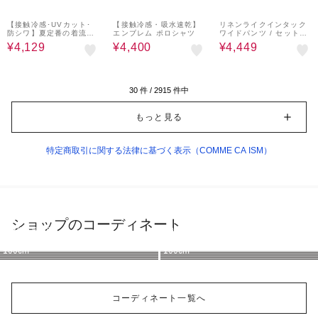
30%OFF
11%OFF
50%OFF
【接触冷感･UVカット･
【接触冷感・吸水速乾】
リネンライクインタック
防シワ】夏定番の着流し
エンブレム ポロシャツ
ワイドパンツ / セットア
カーディガン
ップ対応
¥4,129
¥4,400
¥4,449
30
件 /
2915
件中
もっと見る
特定商取引に関する法律に基づく表示（COMME CA ISM）
ショップのコーディネート
COMME CA ISM
COMME CA ISM
COMME CA ISM
COMME CA ISM
COMME CA ISM
COMME CA ISM
COMME CA ISM
COMME CA ISM
100cm
100cm
149cm
100cm
100cm
100cm
100cm
100cm
コーディネート一覧へ