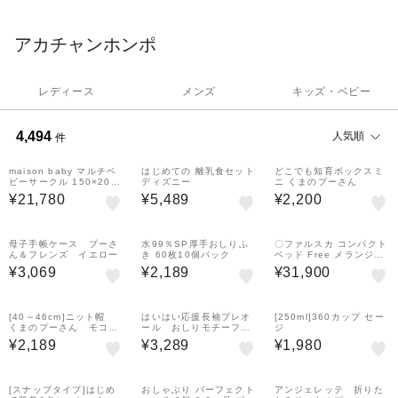
アカチャンホンポ
レディース
メンズ
キッズ・ベビー
4,494
人気順
件
¥1,500
¥500
クーポン
クーポン
maison baby マルチベ
はじめての 離乳食セット
どこでも知育ボックスミ
ビーサークル 150×200c
ディズニー
ニ くまのプーさん
m ベージュ
¥21,780
¥5,489
¥2,200
¥500
¥1,500
クーポン
クーポン
母子手帳ケース プーさ
水99％SP厚手おしりふ
〇ファルスカ コンパクト
ん＆フレンズ イエロー
き 60枚10個パック
ベッド Free メランジブ
ラウン
¥3,069
¥2,189
¥31,900
¥500
クーポン
[40～46cm]ニット帽
はいはい応援長袖プレオ
[250ml]360カップ セー
くまのプーさん モコモ
ール おしりモチーフパ
ジ
コ イエロー
イル くま
¥2,189
¥3,289
¥1,980
¥500
¥500
クーポン
クーポン
[スナップタイプ]はじめ
おしゃぶり パーフェクト
アンジェレッテ 折りた