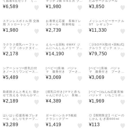
て肌着6点セット く
マッチ 2個 0-6ヵ月 ブル
たみサークルプール
ま ベージュ
ー
¥6,589
¥1,980
¥3,850
¥1,500
クーポン
ステンレスボトル用 交換
お着替え応援 長袖ドレ
メッシュベビーサークル
用 ストロートップ
スオール 簡単時短 ク
ST レギュラー
リーム
¥1,980
¥2,739
¥11,330
¥1,500
クーポン
ラクラク授乳ハーフトッ
えらべる回転 6WAY ジ
〇[ISOFIX取付×回転式]
プ リブ（ホックタイ
ムにへんしんメリー プラ
クルリラ ビッテ エック
プ） グリーン
ス くまのプーさん
ス プラス AC フランベ
¥2,178
¥14,190
¥79,750
ージュ 2026年モデル チ
ャイルドシート
¥500
¥500
¥500
クーポン
クーポン
クーポン
シアーシャツ×授乳口付
[ベビー]長袖 パジャ
[ベビー]長袖 パジャ
きノースリワンピース
マ 腹巻付き プーさん
マ 腹巻付き プーさ
ブラック
総柄 ネイビー
ん イエロー
¥5,489
¥3,069
¥3,069
¥500
クーポン
助産師さんと考えた 寝か
[授乳口付き]ママと赤ち
[ベビー]ねんね応援長袖
せて洗える やわらかマッ
ゃんにやさしい 長袖パ
パジャマ いちごリボ
ト グレー
ジャマ ハート オフホ
ン ピンク
¥2,189
¥4,389
¥1,969
ワイト
¥500
クーポン
はいはい応援長袖プレオ
ガーゼハンカチ5枚組
◎【期間限定】ベビーの
ール おしりモチーフパ
クラシックプー
じかん むぎ茶600ml
イル おにぎり
¥3,289
¥1,419
¥113