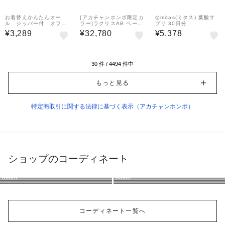
¥500
¥500
クーポン
クーポン
お着替えかんたんオー
[アカチャンホンポ限定カ
◎mitas(ミタス) 葉酸サ
ル ジッパー付 オフホ
ラー]ラクリスAB ベージ
プリ 30日分
ワイト
ュ 抱っこ紐
¥3,289
¥32,780
¥5,378
30
件 /
4494
件中
もっと見る
特定商取引に関する法律に基づく表示（アカチャンホンポ）
ショップのコーディネート
アカチャンホンポ
アカチャンホンポ
アカチャンホンポ
アカチャンホンポ
アカチャンホンポ
アカチャンホンポ
アカチャンホンポ
アカチャンホンポ
80cm
80cm
90cm
80cm
80cm
80cm
80cm
80cm
コーディネート一覧へ