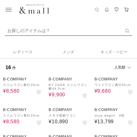
お探しのアイテムは？
レディース
メンズ
キッズ・ベビー
16
人気順
件
42%OFF
10%OFF
43%OFF
B-COMPANY
B-COMPANY
B-COMPANY
スリムワゴン奥行20cm
BY CAGE スリムワゴン
ワイドワゴン奥行30cm
幅44.5cm
¥8,580
¥9,680
¥9,900
42%OFF
B-COMPANY
B-COMPANY
B-COMPANY
スリムワゴン奥行20cm
スキマ収納ワゴン
soup wagon 4段
¥8,580
¥10,890
¥13,799
9%OFF
43%OFF
B-COMPANY
B-COMPANY
B-COMPANY