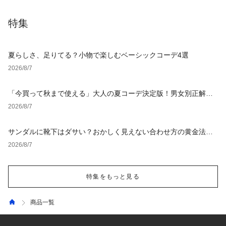
特集
夏らしさ、足りてる？小物で楽しむベーシックコーデ4選
2026/8/7
「今買って秋まで使える」大人の夏コーデ決定版！男女別正解ス
タイルとNGな着こなし
2026/8/7
サンダルに靴下はダサい？おかしく見えない合わせ方の黄金法則
と男女別おすすめコーデ
2026/8/7
特集をもっと見る
商品一覧