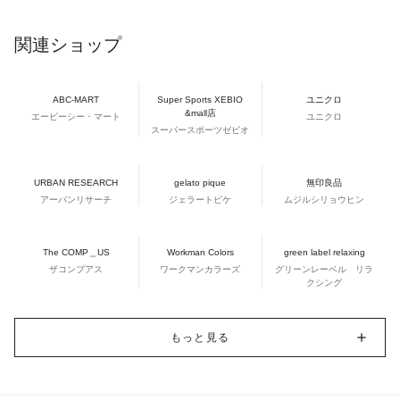
関連ショップ
ABC-MART
Super Sports XEBIO
ユニクロ
&mall店
エービーシー・マート
ユニクロ
スーパースポーツゼビオ
URBAN RESEARCH
gelato pique
無印良品
アーバンリサーチ
ジェラートピケ
ムジルシリョウヒン
The COMP＿US
Workman Colors
green label relaxing
ザコンプアス
ワークマンカラーズ
グリーンレーベル リラ
クシング
もっと見る