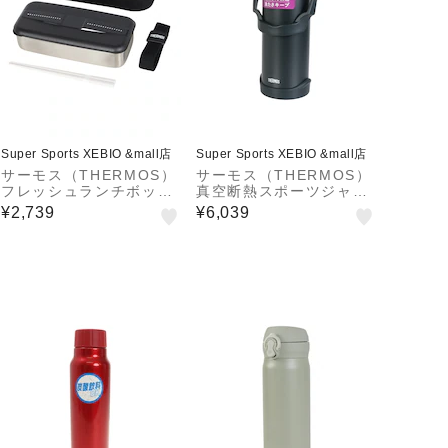
Super Sports XEBIO &mall店
Super Sports XEBIO &mall店
サーモス（THERMOS）
サーモス（THERMOS）
フレッシュランチボック
真空断熱スポーツジャグ
ス DSD-705 D-BK
FJQ-2501 BK-J
¥2,739
¥6,039