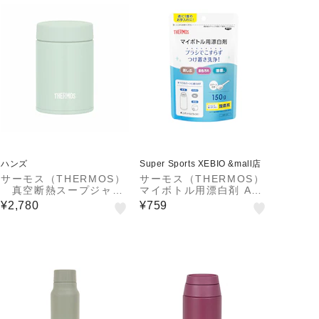
ハンズ
Super Sports XEBIO &mall店
サーモス（THERMOS）
サーモス（THERMOS）
真空断熱スープジャ
マイボトル用漂白剤 APR
ー JEG－200 LTG
-150
¥2,780
¥759
ライトグリーン