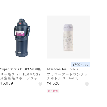
¥500
クーポン
Super Sports XEBIO &mall店
Afternoon Tea LIVING
サーモス（THERMOS）
フラワーアートワンタッ
真空断熱スポーツジャグ
チボトル 350ml/サーモ
FJQ-2501 NVY
ス
¥6,039
¥4,620
まとめ割