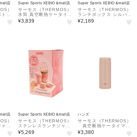
&mall店
Super Sports XEBIO &mall店
Super Sports XEBIO &mall店
OS）
サーモス（THERMOS）
サーモス（THERMOS）
ボトル
水筒 真空断熱ケータイマ
ランチボックス シルバー
VMT
グ 750ml JOS-750 MB
800ml DAA-800 SL ふ
¥3,839
¥2,189
L
っ素 アルミ製 1段弁当
食洗器対応 弁当箱 ベル
ト付き 仕切り オフ…
&mall店
Super Sports XEBIO &mall店
ハンズ
OS）
サーモス（THERMOS）
サーモス（THERMOS）
ジャグ
ステンレスランチジャー
真空断熱ケータイマ
L
ピンク JBC-801 CP 保
グ JOQ－351 DTP
¥5,269
¥3,380
温 食洗器対応 電子レン
ダスティピンク