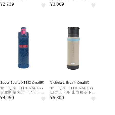
04W L-BK 食洗器対応
ボックス 青 DSA-605W
¥2,739
¥3,069
弁当箱 ベルト付き 箸付
GNV 二段 スリム ステン
き ステンレス 保冷ケー
レス 耐熱 保冷 食洗器対
ス 2段弁当 コンパクト
応
Super Sports XEBIO &mall店
Victoria L-Breath &mall店
サーモス（THERMOS）
サーモス（THERMOS）
真空断熱スポーツボトル
山専ボトル 山専用ボトル
限定ルート 1L FJI-1001
水筒 ステンレスボトル 5
¥4,950
¥5,800
NV-P
00ml FFX-502 GYBW