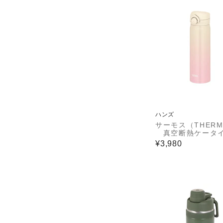
ハンズ
サーモス（THERM
真空断熱ケータ
グ JNR－503LT
¥3,980
－P アイボリー