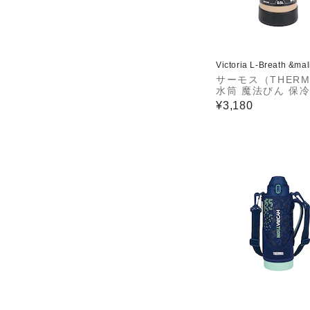
Victoria L-Breath &ma
サーモス（THERM
水筒 魔法びん 保冷
真空断熱ケータイマ
¥3,180
OB-003 SDBE 
ージュ