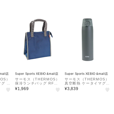
ジ対応 スープ容器 真空2
重構造 軽量 コンパクト
…
&mall店
Super Sports XEBIO &mall店
Super Sports XEBIO &mall店
OS）
サーモス（THERMOS）
サーモス（THERMOS）
グ J
保冷ランチバッグ RFC-
真空断熱 ケータイマグ J
005 DB
OS-750 DGY
¥1,969
¥3,839