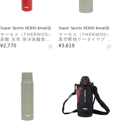
Super Sports XEBIO &mall店
Super Sports XEBIO &mall店
サーモス（THERMOS）
サーモス（THERMOS）
炭酸 水筒 保冷炭酸飲料
真空断熱ケータイマグ 5
ボトル 770ml FJK-750
00ml JNL-S500 OG 水
¥2,770
¥3,619
R
筒 保温 保冷 食洗器対応
オリーブ