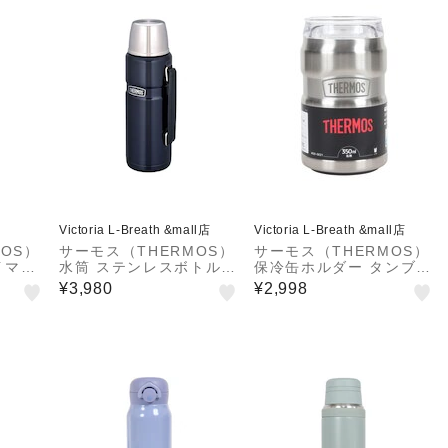
Victoria L-Breath &mall店
Victoria L-Breath &mall店
OS）
サーモス（THERMOS）
サーモス（THERMOS）
イマ
水筒 ステンレスボトル
保冷缶ホルダー タンブラ
D IV
真空断熱ボトル 1.2L R
ー 保冷 保温 350ml缶用
¥3,980
¥2,998
ピンク
OB-001 MDB ミッドナ
ROD-0021 S
イトブルー