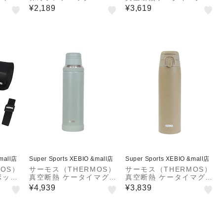
007 NV-C
00ml JNL-S500 MSBE
¥2,189
¥3,619
水筒 保温 保冷 食洗器対
応 ベージュ
&mall店
Super Sports XEBIO &mall店
Super Sports XEBIO &mall店
OS）
サーモス（THERMOS）
サーモス（THERMOS）
ボック
真空断熱 ケータイマグ
真空断熱 ケータイマグ 7
-BK
グリーン 1.5L JOY-150
50ml JOS-750 BE
¥4,939
¥3,839
0 ASG ステンレス 魔法
瓶 保温 保冷 水筒 丸洗い