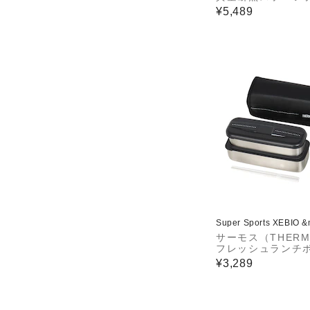
FJU-2001 MTBK
¥5,489
Super Sports XEBIO 
サーモス（THERM
フレッシュランチ
ス DSD-1105W D
¥3,289