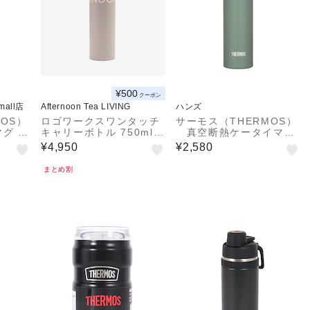
¥500
クーポン
&mall店
Afternoon Tea LIVING
ハンズ
OS）
ロゴワークスワンタッチ
サーモス（THERMOS）
グ J
キャリーボトル 750ml/
真空断熱ケータイマ
サーモス
グ JOJ－181 G 緑
¥4,950
¥2,580
まとめ割