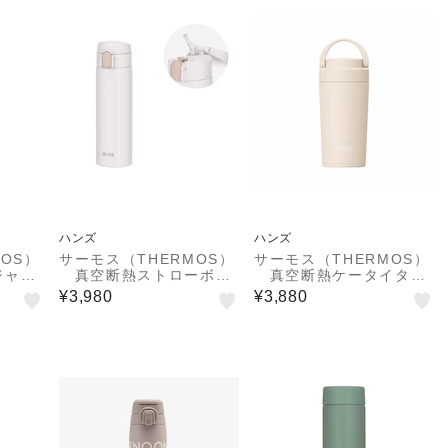
ハンズ
ハンズ
OS）
サーモス（THERMOS）
サーモス（THERMOS）
ジャ
真空断熱ストローボト
真空断熱ケータイタン
V ア
ル FKA－500 WH
ブラー JOVー321 IV
¥3,980
¥3,880
ホワイト
アイボリー