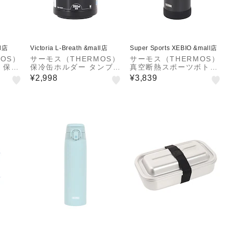
ll店
Victoria L-Breath &mall店
Super Sports XEBIO &mall店
OS）
サーモス（THERMOS）
サーモス（THERMOS）
 保温
保冷缶ホルダー タンブラ
真空断熱スポーツボトル
グ R
ー 保冷 保温 350ml缶用
750ml FJU-750 BK
¥2,998
¥3,839
サンドベ
ROD-0021 MTBK