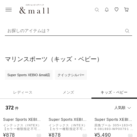
お探しのアイテムは？
マリンスポーツ（キッズ・ベビー）
Super Sports XEBIO &mall店
クイックシルバー
レディース
メンズ
キッズ・ベビー
372
人気順
件
¥1,000
クーポン
Super Sports XEBIO
Super Sports XEBIO
Super Sports XEBIO
&mall店
&mall店
&mall店
インテックス（INTEX）
インテックス（INTEX）
四角プール 305×183×5
【カラー種類指定不可】
【カラー種類指定不可】
6 081893-WP00791 ビ
フロート HI-GLOSS TU
フロート CUTE ANIMA
ニールプール 家庭用 子
¥878
¥878
¥5,490
BES 59258
L TUBES 59266
供用 水遊び 大型