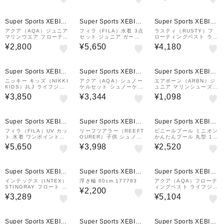
¥1,000
クーポン
Super Sports XEBIO
Super Sports XEBIO
Super Sports XEBIO
&mall店
&mall店
&mall店
アクア（AQA）ジュニア
フィラ（FILA）水着 3点
ラスティ（RUSTY）フ
マリンウエア フローティ
セット ジュニア ガール
ローティングベスト ライ
ングベスト KA-9030 B
ズ 140～170cm UVカッ
フジャケット 子供用 キ
¥2,800
¥5,650
¥4,180
K/TC
ト 124660WT
ッズ アウトドア マリン
スポーツ 海 川 SMILE 9
63930PNK
Super Sports XEBIO
Super Sports XEBIO
Super Sports XEBIO
&mall店
&mall店
&mall店
ニッキー キッズ（NIKKI
アクア（AQA）シュノー
エアボーン（ARBN）ジ
KIDS）JLJ ライフジャ
ケルセット シュノーケリ
ュニア マリンシューズ A
ケット 126479 OG
ング 子供 ジュニア アコ
B2026SSJ-FTW001 B
¥3,850
¥3,344
¥1,098
UV&ビキシーVライトIII
LK
2点セット 22 KZ-9101
PPL/LV
¥1,000
クーポン
Super Sports XEBIO
Super Sports XEBIO
Super Sports XEBIO
&mall店
&mall店
&mall店
フィラ（FILA）UV カッ
リーフツアラー（REEFT
ビニールプール ミニオン
ト 水着 ワンポイントロ
OURER）子供 シュノー
かんたんプール 丸型 15
ゴ 3点セット UVカット
ケリングベスト スリム R
2cm×25cm 家庭用 子供
¥5,650
¥3,998
¥2,520
124660BK
A0402Z LV
用 水遊び
¥1,000
クーポン
Super Sports XEBIO
Super Sports XEBIO
Super Sports XEBIO
&mall店
&mall店
&mall店
インテックス（INTEX）
浮き輪 60cm 177783
アクア（AQA）フローテ
STINGRAY フロート ラ
ィングベスト ライフジャ
¥2,200
イドオン エイ 57576 N
ケット キッズ 子供用 K
¥3,289
¥5,104
P
A-9026 YL/BL
Super Sports XEBIO
Super Sports XEBIO
Super Sports XEBIO