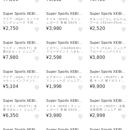
52
AL LOGO STAND ラッ
PTSW261102BLU
シュガード 25SPTLY25
1106WHT
Super Sports XEBIO
Super Sports XEBIO
Super Sports XEBIO
&mall店
&mall店
&mall店
アクア（AQA）スノーケ
ナイキ（NIKE）ラッシ
すみっコぐらし かんたん
リングシューズ 子供 キ
ュガード 長袖 SS26 ト
プール 152cm×25cm ビ
ッズ シュノーケル スノ
ドラー ボーイズ ジップ
ニールプール 家庭用 子
¥2,750
¥3,980
¥2,520
ーケル 水遊び 24KW-44
付きラッシュガード 199
供用 水遊び
73 PPL
1131-0010
¥1,000
クーポン
Super Sports XEBIO
Super Sports XEBIO
Super Sports XEBIO
&mall店
&mall店
&mall店
ラスティ（RUSTY）水
イガラシ（IGARASHI）
フィラ（FILA）ジュニア
着4点セット ジュニア ス
フリーマインド うきわ 9
フローティングベスト 1
マイル 964806BLK
0cm RLE-90D
23480TQ
¥7,980
¥2,598
¥3,800
¥1,000
¥1,000
クーポン
クーポン
Super Sports XEBIO
Super Sports XEBIO
Super Sports XEBIO
&mall店
&mall店
&mall店
アクア（AQA）ライフジ
エアボーン（ARBN）マ
ラスティ（RUSTY）水
ャケットインファントDX
リンシューズ ジュニア A
着 キッズ 裾ドロストニ
II 幼児用 KA-9027 フィ
B2024SSJ-FTW003PU
コちゃんラッシュTシャ
¥5,104
¥1,998
¥9,900
ッシュ
L
ツ付き 4点セット 9668
01PPL
¥1,000
クーポン
Super Sports XEBIO
Super Sports XEBIO
Super Sports XEBIO
&mall店
&mall店
&mall店
ラスティ（RUSTY）水
ナイキ（NIKE）ラッシ
ロキシー（ROXY）水着
着 4点セット ジュニア
ュガード 長袖 SS26 ト
水陸両用 ジュニア MINI
ガールズ Tシャツ付き 上
ドラー ボーイズ ジップ
LUNCH CALM ボードシ
¥6,350
¥3,980
¥2,998
下セット 964802NVY
付きラッシュガード 199
ョーツ 25SPTBS25110
1131-0009
3BLK
Super Sports XEBIO
Super Sports XEBIO
Super Sports XEBIO