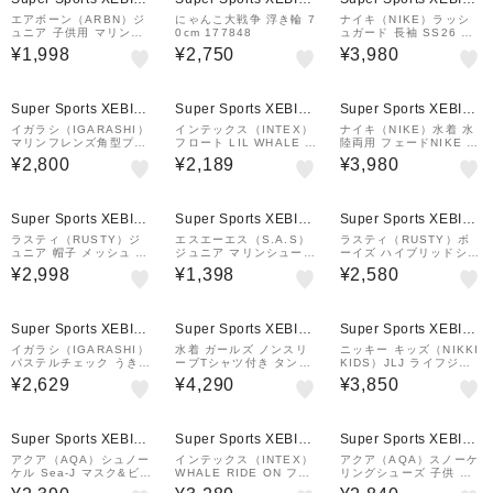
&mall店
&mall店
&mall店
エアボーン（ARBN）ジ
にゃんこ大戦争 浮き輪 7
ナイキ（NIKE）ラッシ
ュニア 子供用 マリンシ
0cm 177848
ュガード 長袖 SS26 ト
ューズ ウォーターシュー
ドラー ガールズ ジップ
¥1,998
¥2,750
¥3,980
ズ 水陸両用 AB2024SS
付きラッシュガード 199
K-FTW004PUL
1133-0003
Super Sports XEBIO
Super Sports XEBIO
Super Sports XEBIO
&mall店
&mall店
&mall店
イガラシ（IGARASHI）
インテックス（INTEX）
ナイキ（NIKE）水着 水
マリンフレンズ角型プー
フロート LIL WHALE R
陸両用 フェードNIKE 7
ル PDE-100A
IDE ON 58523 NP26
ボレーショーツ NESSF
¥2,800
¥2,189
¥3,980
790-N241
Super Sports XEBIO
Super Sports XEBIO
Super Sports XEBIO
&mall店
&mall店
&mall店
ラスティ（RUSTY）ジ
エスエーエス（S.A.S）
ラスティ（RUSTY）ボ
ュニア 帽子 メッシュ キ
ジュニア マリンシューズ
ーイズ ハイブリッドショ
ャップ UVカット 日焼け
SS3TER37991 SAX
ーツ 964420 TUR
¥2,998
¥1,398
¥2,580
防止 カバー取り外し サ
イズ調整 963902BLK
Super Sports XEBIO
Super Sports XEBIO
Super Sports XEBIO
&mall店
&mall店
&mall店
イガラシ（IGARASHI）
水着 ガールズ ノンスリ
ニッキー キッズ（NIKKI
パステルチェック うきわ
ーブTシャツ付き タンキ
KIDS）JLJ ライフジャ
80cm RLC-281V
ニ 3点 375853-26IVR
ケット 126479 BL
¥2,629
¥4,290
¥3,850
Super Sports XEBIO
Super Sports XEBIO
Super Sports XEBIO
&mall店
&mall店
&mall店
アクア（AQA）シュノー
インテックス（INTEX）
アクア（AQA）スノーケ
ケル Sea-J マスク&ビキ
WHALE RIDE ON フロ
リングシューズ 子供 キ
シーVライトII KZ-9156
ート 58561 NP26
ッズ シュノーケル スノ