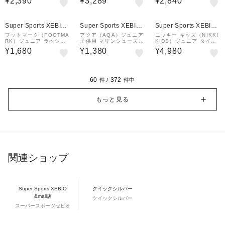
¥2,390
¥3,289
¥2,840
クリスタルサックス
ーケル 水遊び KW-4473
N BLK/RED
Super Sports XEBIO
Super Sports XEBIO
Super Sports XEBIO
&mall店
&mall店
&mall店
フットマーク（FOOTMA
アクア（AQA）ジュニア
ニッキー キッズ（NIKKI
RK）ジュニア ラッシュ
子供用 マリンシューズ
KIDS）ジュニア タイダ
ガード 半袖 Tシャツ 02
ウォーターシューズ 水陸
イ柄Tシャツ付き 水着 3
¥1,680
¥1,380
¥4,980
42073-18 グレー
両用 BKRD 24KW-465
点セット 125755 -BK
2
60
372
件 /
件中
もっと見る
関連ショップ
Super Sports XEBIO
クイックシルバー
&mall店
クイックシルバー
スーパースポーツゼビオ