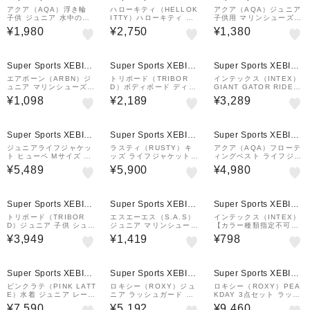
&mall店
&mall店
&mall店
アクア（AQA）浮き輪
ハローキティ（HELLOK
アクア（AQA）ジュニア
子供 ジュニア 水中のぞ
ITTY）ハローキティ 浮
子供用 マリンシューズ
きフロート KA-9109
き輪 70cm 177799
ウォーターシューズ 水陸
¥1,980
¥2,750
¥1,380
両用 LBU 24KW-4652
Super Sports XEBIO
Super Sports XEBIO
Super Sports XEBIO
&mall店
&mall店
&mall店
エアボーン（ARBN）ジ
トリボード（TRIBOR
インテックス（INTEX）
ュニア マリンシューズ A
D）ボディボード ディス
GIANT GATOR RIDE O
B2026SSJ-FTW001 B
カバリー 8575537
N フロート 58562 NP2
¥1,098
¥2,189
¥3,289
LU
6
¥1,000
¥1,000
クーポン
クーポン
Super Sports XEBIO
Super Sports XEBIO
Super Sports XEBIO
&mall店
&mall店
&mall店
ジュニアライフジャケッ
ラスティ（RUSTY）キ
アクア（AQA）フローテ
ト ヒューペ Mサイズ BS
ッズ ライフジャケット 9
ィングベスト ライフジャ
J-212C-YM
64930PUR
ケット キッズ 子供用 23
¥5,489
¥5,900
¥4,980
KA-9026 PPL
Super Sports XEBIO
Super Sports XEBIO
Super Sports XEBIO
&mall店
&mall店
&mall店
トリボード（TRIBOR
エスエーエス（S.A.S）
インテックス（INTEX）
D）ジュニア 子供 シュノ
ジュニア マリンシューズ
【カラー種類指定不可】
ーケリング フルフェイス
SS3TER37992 SAX
キッズ 浮き輪 フロート
¥3,949
¥1,419
¥798
マスク イージーブレス 8
KIDDIE FLOATS 5958
549879
6 NP
¥1,000
¥1,000
¥1,000
クーポン
クーポン
クーポン
Super Sports XEBIO
Super Sports XEBIO
Super Sports XEBIO
&mall店
&mall店
&mall店
ピンクラテ（PINK LATT
ロキシー（ROXY）ジュ
ロキシー（ROXY）PEA
E）水着 ジュニア レース
ニア ラッシュガード 長
KDAY 3点セット ラッシ
パンツ3Pセット 33633
袖 MINI ARTSY FLOR
ュTシャツ付き 水着 26S
¥7,590
¥5,192
¥9,460