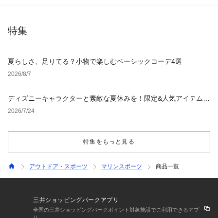
特集
夏らしさ、足りてる？小物で楽しむベーシックコーデ4選
2026/8/7
ディズニーキャラクターと素敵な夏休みを！限定&人気アイテム特
集
2026/7/24
特集をもっと見る
アウトドア・スポーツ
マリンスポーツ
商品一覧
三井ショッピングパークアプリ
全国の三井ショッピングパークポイント対象施設でご利用できるアプ
リ