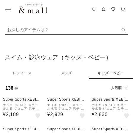
お探しのアイテムは？
スイム・競泳ウェア（キッズ・ベビー）
レディース
メンズ
キッズ・ベビー
136
人気順
件
Super Sports XEBIO
Super Sports XEBIO
Super Sports XEBIO
&mall店
&mall店
&mall店
ナイキ（NIKE）スクー
ナイキ（NIKE）スクー
ナイキ（NIKE）スクー
ル水着 ジュニア 男子 水
ル水着 ジュニア 男子 水
ル水着 ジュニア 女子 水
泳 ボレーショーツ ゴー
泳 ボーイズボレーショー
泳 ガールズキュロットワ
¥2,189
¥2,929
¥2,830
ルド 130-170センチ 19
ツ 黒×青 110-170サイ
ンピース 黒×紫 110-17
91104-020 ウエスト調
ズ 1991123-0010 男子
0サイズ 1991125-0024
整可 部活 学校 小学…
水着 ルーズトランクス
女子水着 キュロット
Super Sports XEBIO
Super Sports XEBIO
Super Sports XEBIO