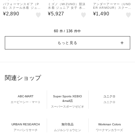
&mall店
&mall店
&mall店
パフォーマンスギア（P
ミズノ（MIZUNO）競泳
アンダーアーマー（UND
G）スクール水着 ジュニ
水着 ジュニア 女子 水泳
ER ARMOUR）スクール
ア 女子 水泳 ガールズ セ
ミディアムカット WA承
水着 ジュニア 男子 水泳
¥2,890
¥5,927
¥1,490
パレート TSCPIP24X N
認モデル N2MA142496
スイムショーツ インナー
VYSAX
ブリーフ付き 黒 120-16
0センチ 6001930…
60
136
件 /
件中
もっと見る
関連ショップ
ABC-MART
Super Sports XEBIO
ユニクロ
&mall店
エービーシー・マート
ユニクロ
スーパースポーツゼビオ
URBAN RESEARCH
無印良品
Workman Colors
アーバンリサーチ
ムジルシリョウヒン
ワークマンカラーズ