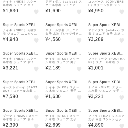
&mall店
&mall店
&mall店
ナイキ（NIKE）スクー
アディダス（adidas）ス
コンバース（CONVERS
ル水着 ジュニア 男子 水
クール水着 ジュニア 男
E）スクール水着 ジュニ
泳 ボーイズロングスパッ
子 水泳 キッズ パフォー
ア 女子 水泳 Tシャツ付
¥1,630
¥1,690
¥4,950
ツ 黒 110-180サイズ 1
マンス ロゴ スイミング
き セパレート 3点セット
991122-0009 男子水着
ハーフスパッツ KMR18-
黒 140-170サイズ 375
IQ3937
187-26BLK
Super Sports XEBIO
Super Sports XEBIO
Super Sports XEBIO
&mall店
&mall店
&mall店
ナイキ（NIKE）長袖水
スクール水着 ジュニア
アディダス（adidas）水
着 ジュニア ユニセック
女子 水泳 Tシャツ付き
着 ジュニア 女子 水泳 レ
ス 長袖ショーツセット
セパレート 3点セット 紺
ーサーバック スイムドレ
¥4,948
¥4,560
¥3,289
黒 140-170サイズ 199
×水色 140-170サイズ 3
ス 黒×ピンク 110-160
1129-0009 長袖 セパレ
72855-26NVY
サイズ SV911-JZ0742
ート
キッズ スカート
Super Sports XEBIO
Super Sports XEBIO
Super Sports XEBIO
&mall店
&mall店
&mall店
ナイキ（NIKE）スクー
ナイキ（NIKE）スクー
フットマーク（FOOTMA
ル水着 ジュニア 女子 水
ル水着 ジュニア 男子 水
RK）スクール水着 ジュ
泳 ガールズセパレーツ
泳 ボレーショーツ 赤 13
ニア 男子 水泳 スイムス
¥3,221
¥2,189
¥1,001
黒 120-170サイズ 199
0-170センチ 1991104-
クールウエア 0245300
1126-0009 セパレート
005 ウエスト調整可 部
BLK 110-170センチ
水着 女子水着 スパッツ
活 学校 小学生 競…
Super Sports XEBIO
Super Sports XEBIO
Super Sports XEBIO
&mall店
&mall店
&mall店
イーストボーイ（EAST
ナイキ（NIKE）スクー
ナイキ（NIKE）スクー
BOY）スクール水着 ジ
ル水着 ジュニア 男子 水
ル水着 ジュニア 女子 水
ュニア 女子 水泳 スポT
泳 ボーイズロングスパッ
泳 セパレーツ 黒 120-1
¥7,590
¥1,630
¥3,221
付タンクセット4P 青 13
ツ 紺 110-170サイズ 1
70センチ 1991107-009
0-160サイズ 3363311-
991122-0019 男子水着
スク水 学生 小学生 中学
BLU 4点セット セ…
生 めくれ防止ス…
Super Sports XEBIO
Super Sports XEBIO
Super Sports XEBIO
&mall店
&mall店
&mall店
プーマ（PUMA）スクー
ナイキ（NIKE）スクー
フィラ（FILA）ジュニア
ル水着 ジュニア 男子 水
ル水着 ジュニア 女子 水
女子 水泳 Tシャツセット
泳 アクティブ スポーツ
泳 キュロットワンピース
オン スクール水着 1256
¥2,390
¥2,699
¥4,890
スイムパンツ 黒 130-16
紫 110-170センチ 199
66-PPL