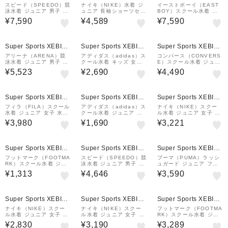
&mall店
&mall店
&mall店
スピード（SPEEDO）競
ナイキ（NIKE）水着 ジ
イーストボーイ（EAST
泳水着 ジュニア 男子 水
ュニア 長袖ショーツセッ
BOY）スクール水着 ジ
泳 カービィ ドットブロ
ト 1991112-019
ュニア 女子 水泳 スポT
¥7,590
¥4,589
¥7,590
ック ターンズハーフボッ
付タンクセット4P 白 13
クス STB52602 MT
0-160サイズ 3363311
4点セット セパレート
Super Sports XEBIO
Super Sports XEBIO
Super Sports XEBIO
&mall店
&mall店
&mall店
アリーナ（ARENA）競
アディダス（adidas）ス
コンバース（CONVERS
泳水着 ジュニア 男子 水
クール水着 キッズ 女子
E）スクール水着 ジュニ
泳 アクアレーシングスパ
水泳 パフォーマンス ス
ア 女子 水泳 Tシャツ付
¥5,523
¥2,690
¥4,490
ッツ WA承認モデル 黒×
イムワンピース KMR17-
き セパレート 3点セット
赤 130-150サイズ AS6
JC5269
紺 140-170サイズ 375
SRC54B BKRD
187-26NVY
Super Sports XEBIO
Super Sports XEBIO
Super Sports XEBIO
&mall店
&mall店
&mall店
フィラ（FILA）スクール
アディダス（adidas）ス
ナイキ（NIKE）スクー
水着 ジュニア 女子 水泳
クール水着 ジュニア 男
ル水着 ジュニア 女子 水
捲れ防止付き ラッシュス
子 水泳 キッズ パフォー
泳 ガールズセパレーツ
¥3,980
¥1,690
¥3,221
クール 黒×紫 130-170
マンス ロゴ スイミング
紺 120-170サイズ1991
サイズ 116979-BPL セ
ハーフスパッツ KMR18-
126-0019 セパレート水
パレート 半袖
IQ3938
着 女子水着 スパッツ
Super Sports XEBIO
Super Sports XEBIO
Super Sports XEBIO
&mall店
&mall店
&mall店
フットマーク（FOOTMA
スピード（SPEEDO）競
プーマ（PUMA）ラッシ
RK）スクール水着 ジュ
泳水着 ジュニア 男子 水
ュガード ジュニア フル
ニア 男子 水泳 FM SCト
泳 フレックスゼロ ジャ
ジップ 長袖 130-160セ
¥1,313
¥4,646
¥3,590
ランクスPK入り 02453
マー WA承認モデル 黒×
ンチ 947017 03 UVカ
00NVY
赤 130-150サイズ SCB
ット 紫外線対策 日焼け
62603F KR レー…
対策 男の子 女の子 …
Super Sports XEBIO
Super Sports XEBIO
Super Sports XEBIO
&mall店
&mall店
&mall店
ナイキ（NIKE）スクー
ナイキ（NIKE）スクー
フットマーク（FOOTMA
ル水着 ジュニア 女子 水
ル水着 ジュニア 女子 水
RK）スクール水着 ジュ
泳 ガールズキュロットワ
泳 セパレーツ 紺 19911
ニア 女子 水泳 スマイル
¥2,830
¥3,190
¥3,289
ンピース 黒×オレンジ 1
07-019 120-170センチ
ワンピース 0101568ブ