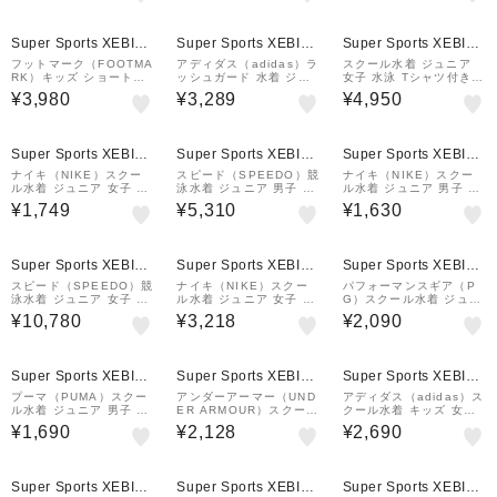
0サイズ 947018 01 BL
1106-012 スク水 学校
K 小学生 子供 …
部活 学生 小学生…
Super Sports XEBIO
Super Sports XEBIO
Super Sports XEBIO
&mall店
&mall店
&mall店
フットマーク（FOOTMA
アディダス（adidas）ラ
スクール水着 ジュニア
RK）キッズ ショートパ
ッシュガード 水着 ジュ
女子 水泳 Tシャツ付き
ンツ カラーブロック 31
ニア 水泳 ジップ キッズ
セパレート 3点セット 黒
¥3,980
¥3,289
¥4,950
00143-12
青 120-160サイズ SX8
×紫 140-170サイズ 37
26-KB7244 UPF50+ U
2855-26BLK
Vカット
Super Sports XEBIO
Super Sports XEBIO
Super Sports XEBIO
&mall店
&mall店
&mall店
ナイキ（NIKE）スクー
スピード（SPEEDO）競
ナイキ（NIKE）スクー
ル水着 ジュニア 女子 水
泳水着 ジュニア 男子 水
ル水着 ジュニア 男子 水
泳 キュロットボトム 19
泳 フレックスゼロジュニ
泳 ボーイズロングスパッ
¥1,749
¥5,310
¥1,630
91111-009
アジャマー WA承認モデ
ツ 黒×青 110-170サイ
ル 黒×緑 130-150サイ
ズ1991122-0010 男子
ズ SCB62603F KM
水着
Super Sports XEBIO
Super Sports XEBIO
Super Sports XEBIO
&mall店
&mall店
&mall店
スピード（SPEEDO）競
ナイキ（NIKE）スクー
パフォーマンスギア（P
泳水着 ジュニア 女子 水
ル水着 ジュニア 女子 水
G）スクール水着 ジュニ
泳 カービィ1アップクラ
泳 キュロットワンピース
ア 水泳 ボーイズ ルーズ
¥10,780
¥3,218
¥2,090
シックターンズスーツ S
110-170センチ 199110
パンツ インナーパンツ付
TG02603 TQ
6-006 スク水 学校 部活
き JSCSLD24X NVY
学生 小学生 中…
Super Sports XEBIO
Super Sports XEBIO
Super Sports XEBIO
&mall店
&mall店
&mall店
プーマ（PUMA）スクー
アンダーアーマー（UND
アディダス（adidas）ス
ル水着 ジュニア 男子 水
ER ARMOUR）スクール
クール水着 キッズ 女子
泳 ロングレングス スイ
水着 ジュニア 男子 水泳
水泳 パフォーマンス ス
¥1,690
¥2,128
¥2,690
ムパンツ 93525803
スイムウェア ショーツ
イムワンピース KMR17-
黒 120-160サイズ 601
JC5268
2504 001 プー…
Super Sports XEBIO
Super Sports XEBIO
Super Sports XEBIO