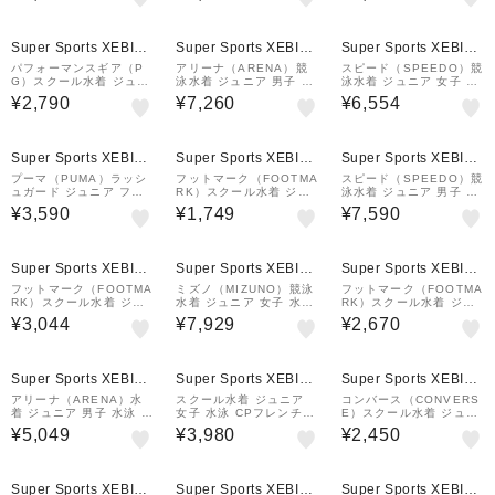
10-170サイズ 1991125
めくれ防止スナップボタ
ラック
-0004 女子水着 キ…
ン ウエスト調整可 …
Super Sports XEBIO
Super Sports XEBIO
Super Sports XEBIO
&mall店
&mall店
&mall店
パフォーマンスギア（P
アリーナ（ARENA）競
スピード（SPEEDO）競
G）スクール水着 ジュニ
泳水着 ジュニア 男子 水
泳水着 ジュニア 女子 水
ア 女子 水泳 ガールズ A
泳 アクアレーシングスパ
泳 フレックスゼロジュニ
¥2,790
¥7,260
¥6,554
ライン インナーパンツ付
ッツ WA承認モデル 黒×
アスーツ WA承認モデル
き USCPIP24X NVYSA
青 130-150サイズ AS6
黒×ピンク 130-150サイ
X
SRC54B BKBL
ズ SCG02603F KP
Super Sports XEBIO
Super Sports XEBIO
Super Sports XEBIO
&mall店
&mall店
&mall店
プーマ（PUMA）ラッシ
フットマーク（FOOTMA
スピード（SPEEDO）競
ュガード ジュニア フル
RK）スクール水着 ジュ
泳水着 ジュニア 男子 水
ジップ 長袖 青 130-160
ニア 女子 水泳 スマイル
泳 カービィ1アップクラ
¥3,590
¥1,749
¥7,590
センチ 947017 01 UV
セパレーツ下 0101567
シックターンズハーフボ
カット 紫外線対策 日焼
紺
ックス STB52603 BL
け対策 男の子 女の子…
Super Sports XEBIO
Super Sports XEBIO
Super Sports XEBIO
&mall店
&mall店
&mall店
フットマーク（FOOTMA
ミズノ（MIZUNO）競泳
フットマーク（FOOTMA
RK）スクール水着 ジュ
水着 ジュニア 女子 水泳
RK）スクール水着 ジュ
ニア 女子 水泳 ガールズ
ハーフスーツ レースオー
ニア 女子 水泳 スマイル
¥3,044
¥7,929
¥2,670
袖付セパレート 024730
プンバック N2MG1424
ワンピース 0101568紺
2BLK
96
Super Sports XEBIO
Super Sports XEBIO
Super Sports XEBIO
&mall店
&mall店
&mall店
アリーナ（ARENA）水
スクール水着 ジュニア
コンバース（CONVERS
着 ジュニア 男子 水泳 タ
女子 水泳 CPフレンチ
E）スクール水着 ジュニ
フスーツ トレーニングス
セパレーツ 紺 120-150
ア 男子 水泳 CV裾グラ
¥5,049
¥3,980
¥2,450
パッツ ショートレッグ
サイズ 300802-26NVY
デ 2WAY 黒×青 140-17
黒×青 130-140サイズ A
上下セット
0サイズ 775462-26BL
S6SWM11B BKBL
U ゆったり ル…
Super Sports XEBIO
Super Sports XEBIO
Super Sports XEBIO