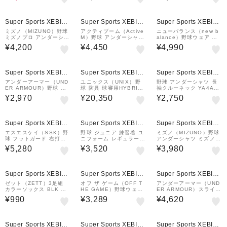
3-2900
Super Sports XEBIO
Super Sports XEBIO
Super Sports XEBIO
&mall店
&mall店
&mall店
ミズノ（MIZUNO）野球
アクティブーム（Active
ニューバランス（new b
ミズノプロ アンダーシャ
M）野球 アンダーシャツ
alance）野球ウェア 大
ツ KUGEKI ICE V-Cool
半袖コンフォートインナ
谷翔平 パフォーマンス
¥4,200
¥4,450
¥4,990
ネック 長袖 12JA2P14
ー 01NV 速乾
ショートスリーブトップ
14
MT43733PHM
¥1,000
クーポン
Super Sports XEBIO
Super Sports XEBIO
Super Sports XEBIO
&mall店
&mall店
&mall店
アンダーアーマー（UND
ユニックス（UNIX）野
野球 アンダーシャツ 長
ER ARMOUR）野球 ア
球 防具 球審用HYBRID
袖クルーネック YA4AB0
ンダーシャツ ジュニア
マスク 硬式 軟式 両用 B
1 90
¥2,970
¥20,350
¥2,750
ヒートギア コンフォート
X84-88 【メーカー取り
フィッティド 半袖クルー
寄せ】
ネックシャツ 6012724
¥1,000
クーポン
4…
Super Sports XEBIO
Super Sports XEBIO
Super Sports XEBIO
&mall店
&mall店
&mall店
エスエスケイ（SSK）野
野球 ジュニア 練習着 ユ
ミズノ（MIZUNO）野球
球 フットガード 右打者
ニフォーム レギュラーパ
アンダーシャツ ミズノプ
用 FG001L-10
ンツ YA4APJ02 10
ロ インナーシャツ 長袖
¥5,280
¥3,520
¥3,980
ブレスサーモ 12JA6C0
209
Super Sports XEBIO
Super Sports XEBIO
Super Sports XEBIO
&mall店
&mall店
&mall店
ゼット（ZETT）3足組
オフ ザ ゲーム（OFF T
アンダーアーマー（UND
カラーソックス BLK BK
HE GAME）野球ウェア
ER ARMOUR）スライデ
03CL-1900 24～27cm
半袖Tシャツ OG0125S
ィングパンツ 野球 ブレ
¥990
¥3,289
¥4,620
S0001-BLK
イク スライダー エクス
トラ 1364474 002
¥1,000
クーポン
Super Sports XEBIO
Super Sports XEBIO
Super Sports XEBIO