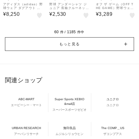
&mall店
&mall店
&mall店
アディダス（adidas）野
野球 アンダーシャツ ジ
オフ ザ ゲーム（OFF T
球ウェア ダグアウト ス
ュニア 長袖クルーネック
HE GAME）野球ウェア
リーブレス フーディー C
YA4ABJ01 48
半袖Tシャツ OG0125S
¥8,250
¥2,530
¥3,289
S979-KH4557
S0001-WHT
60
1185
件 /
件中
もっと見る
関連ショップ
ABC-MART
Super Sports XEBIO
ユニクロ
&mall店
エービーシー・マート
ユニクロ
スーパースポーツゼビオ
URBAN RESEARCH
無印良品
The COMP＿US
アーバンリサーチ
ムジルシリョウヒン
ザコンプアス