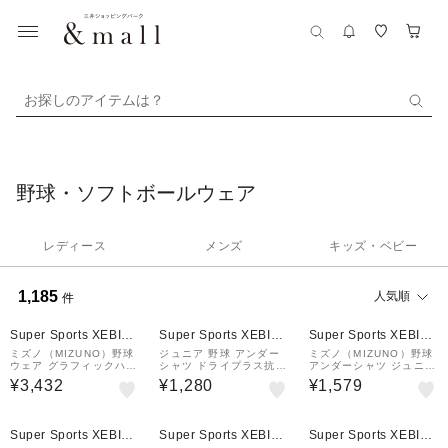
お探しのアイテムは？
野球・ソフトボールウェア
レディース
メンズ
キッズ・ベビー
1,185
人気順
件
Super Sports XEBIO
Super Sports XEBIO
Super Sports XEBIO
&mall店
&mall店
&mall店
ミズノ（MIZUNO）野球
ジュニア 野球 アンダー
ミズノ（MIZUNO）野球
ウェア グラフィックハー
シャツ ドライプラス抗菌
アンダーシャツ ジュニア
フパンツ 12JDCP8409
ストレッチ丸首半袖シャ
ローネック 半袖 12JAA
¥3,432
¥1,280
¥1,579
ツ YA2ABJ03-70 抗菌
P5214 速乾
効果 吸汗速乾性 抗菌防
臭 UVケア
¥1,000
¥1,000
クーポン
クーポン
Super Sports XEBIO
Super Sports XEBIO
Super Sports XEBIO