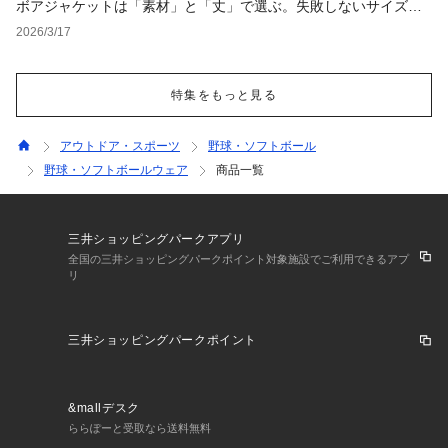
ボアジャケットは「素材」と「丈」で選ぶ。失敗しないサイズ選
びと鉄板レイヤード術を徹底解説【レディース・メンズ】
2026/3/17
特集をもっと見る
アウトドア・スポーツ
野球・ソフトボール
野球・ソフトボールウェア
商品一覧
三井ショッピングパークアプリ
全国の三井ショッピングパークポイント対象施設でご利用できるアプ
リ
三井ショッピングパークポイント
&mallデスク
ららぽーと受取なら送料無料