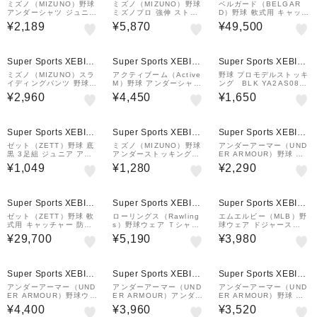
&mall店
&mall店
&mall店
ミズノ（MIZUNO）野球
ミズノ（MIZUNO）野球
ベルガード（BELGAR
アンダーシャツ ジュニア
ミズノプロ 強伸 ストレ
D）野球 軟式用 キャッチ
ローネック 長袖 インナ
ッチパンツ ショートフィ
ャー 防具 3点セット MP
¥2,189
¥5,870
¥49,500
ー シャツ 2枚組 12JA0
ットタイプ 12JDCU130
L1550-N.SV
Q1314
1
Super Sports XEBIO
Super Sports XEBIO
Super Sports XEBIO
&mall店
&mall店
&mall店
ミズノ（MIZUNO）スラ
アクティブーム（Active
野球 プロモデルストッキ
イディングパンツ 野球 K
M）野球 アンダーシャツ
ング BLK YA2AS08-9
UGEKIスライディングパ
半袖コンフォートインナ
0
¥2,960
¥4,450
¥1,650
ンツ 12JBCP2409
ー 01BK 速乾
Super Sports XEBIO
Super Sports XEBIO
Super Sports XEBIO
&mall店
&mall店
&mall店
ゼット（ZETT）野球 底
ミズノ（MIZUNO）野球
アンダーアーマー（UND
黒 3足組 ジュニア アン
アンダーストッキングロ
ER ARMOUR）野球 ジ
ダーソックス BK03BS-
ング 3足組 12JX2U010
ュニア 練習着 ヒートギ
¥1,049
¥1,280
¥2,290
1119 19～21cm
1 18-22
アアーマー コンプレッシ
ョン 長袖クルーネックシ
ャツ 1384752 410
¥1,000
¥1,000
クーポン
クーポン
Super Sports XEBIO
Super Sports XEBIO
Super Sports XEBIO
&mall店
&mall店
&mall店
ゼット（ZETT）野球 軟
ローリングス（Rawling
エムエルビー（MLB）野
式用 キャッチャー 防具4
s）野球ウェア Ｔシャツ
球ウェア ドジャース
点セット BL303SET-29
Vトップレイヤードセッ
佐々木朗希 ネーム&ナン
¥29,700
¥5,190
¥3,980
00
ト AUT15S01S-B
バー Tシャツ ホワイト
ML0125SS0091-WHT
Super Sports XEBIO
Super Sports XEBIO
Super Sports XEBIO
&mall店
&mall店
&mall店
アンダーアーマー（UND
アンダーアーマー（UND
アンダーアーマー（UND
ER ARMOUR）野球ウェ
ER ARMOUR）アンダー
ER ARMOUR）野球 ア
ア ヤード オーバーサイ
シャツ ヒートギアアーマ
ンダーシャツ ヒートギア
¥4,400
¥3,960
¥3,520
ズ 半袖 Tシャツ 60127
ー コンプレッション ロ
アーマー コンプレッショ