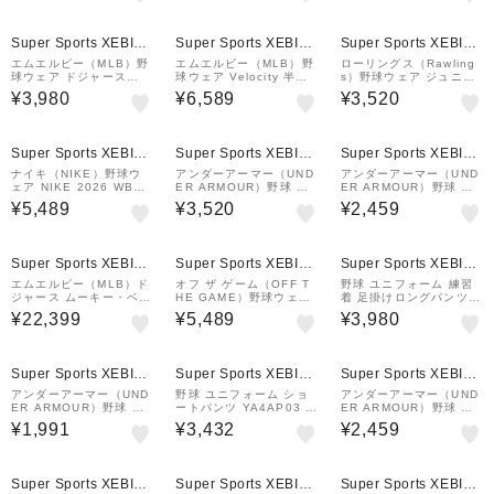
16 001
ングスリーブ クルー 13
ン 半袖モックネックTシ
58646 100 速乾
ャツ 1358642 600 速
¥1,000
クーポン
乾
Super Sports XEBIO
Super Sports XEBIO
Super Sports XEBIO
&mall店
&mall店
&mall店
エムエルビー（MLB）野
エムエルビー（MLB）野
ローリングス（Rawling
球ウェア ドジャース
球ウェア Velocity 半袖T
s）野球ウェア ジュニア
佐々木朗希 ネーム&ナン
シャツ ロサンゼルス ド
トライアングルG 半袖T
¥3,980
¥6,589
¥3,520
バー Tシャツ ブルー ML
ジャース 02ER-47X-LD
シャツ AST16S01J-N
0125SS0092-BLU
-WLZ
¥1,000
クーポン
Super Sports XEBIO
Super Sports XEBIO
Super Sports XEBIO
&mall店
&mall店
&mall店
ナイキ（NIKE）野球ウ
アンダーアーマー（UND
アンダーアーマー（UND
ェア NIKE 2026 WBC
ER ARMOUR）野球 ア
ER ARMOUR）野球 ア
日本代表 ボールド コッ
ンダーシャツ ヒートギア
ンダーシャツ ヒートギア
¥5,489
¥3,520
¥2,459
トン Tシャツ N199-10A
ロングスリーブ モックシ
ロングスリーブ モックシ
-WBJ-EBT
ャツ 1385291 001 速
ャツ 1385291 410 速
乾
乾
¥1,000
¥1,000
クーポン
クーポン
Super Sports XEBIO
Super Sports XEBIO
Super Sports XEBIO
&mall店
&mall店
&mall店
エムエルビー（MLB）ド
オフ ザ ゲーム（OFF T
野球 ユニフォーム 練習
ジャース ムーキー・ベッ
HE GAME）野球ウェア
着 足掛けロングパンツ Y
ツ リミテッドユニフォー
半袖 ウィンドブレーカー
A4AP04 10
¥22,399
¥5,489
¥3,980
ム ロード グレー LM25-
シャツ OG0125SS000
LDRD-LD9-HU2
3-BLK
Super Sports XEBIO
Super Sports XEBIO
Super Sports XEBIO
&mall店
&mall店
&mall店
アンダーアーマー（UND
野球 ユニフォーム ショ
アンダーアーマー（UND
ER ARMOUR）野球 ジ
ートパンツ YA4AP03 1
ER ARMOUR）野球 ア
ュニア ヒートギアアーマ
0
ンダーシャツ ヒートギア
¥1,991
¥3,432
¥2,459
ー コンプレッション 半
コンフォート フィッティ
袖クルーネック アンダー
ド ロングスリーブクルー
シャツ 1384751 410
ネックシャツ 1384731
速乾
4…
Super Sports XEBIO
Super Sports XEBIO
Super Sports XEBIO