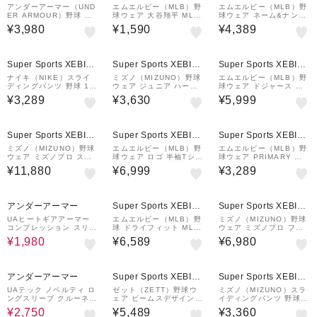
&mall店
&mall店
&mall店
アンダーアーマー（UND
エムエルビー（MLB）野
エムエルビー（MLB）野
ER ARMOUR）野球 ア
球ウェア 大谷翔平 MLB
球ウェア ネーム&ナンバ
ンダーシャツ アイソチル
PLAYERS OHTANI 50/
ー 半袖Tシャツ パドレス
¥3,980
¥1,590
¥4,389
コンプレッション ショー
50 クラブ Tシャツ ホワ
サンディエゴ ダルビッシ
トスリーブ クルー ネイ
イト 4474-1753 09
ュ有 N199-20Q-PY9-T
ビー UPF1364732 MD
73
¥1,000
クーポン
N
Super Sports XEBIO
Super Sports XEBIO
Super Sports XEBIO
&mall店
&mall店
&mall店
ナイキ（NIKE）スライ
ミズノ（MIZUNO）野球
エムエルビー（MLB）野
ディングパンツ 野球 10
ウェア ジュニア ハーフ
球ウェア ドジャース 大
インチ スライダーショー
ボタン 小衿タイプ Tシャ
谷翔平 ネームアンドナン
¥3,289
¥3,630
¥5,999
ツ BA1205-016
ツ 12JC6L1274
バー 半袖Tシャツ N199-
4EW-LD9-K2F
¥1,000
¥1,000
クーポン
クーポン
Super Sports XEBIO
Super Sports XEBIO
Super Sports XEBIO
&mall店
&mall店
&mall店
ミズノ（MIZUNO）野球
エムエルビー（MLB）野
エムエルビー（MLB）野
ウェア ミズノプロ スト
球ウェア ロゴ 半袖Tシャ
球ウェア PRIMARY ロ
レッチスウェットフーデ
ツ N199-06G-KB-VFA
ゴ 半袖Tシャツ ロサンゼ
¥11,880
¥6,999
¥3,289
ィ 12JECK7909
ルス・ドジャース ML01
25SS0009-LAD
40%OFF
¥1,000
¥1,000
クーポン
クーポン
アンダーアーマー
Super Sports XEBIO
Super Sports XEBIO
&mall店
&mall店
UAヒートギアアーマー
エムエルビー（MLB）野
ミズノ（MIZUNO）野球
コンプレッション スリー
球 ドライフィット MLB
ウェア ミズノプロ フルZ
ブレス モック
オーセンティック コレク
IPフーディ 薄手 12JEC
¥1,980
¥6,589
¥6,980
ション ショートパンツ
K7501
ニット 015E-927Z-PY
P-S0Z
50%OFF
¥1,000
クーポン
アンダーアーマー
Super Sports XEBIO
Super Sports XEBIO
&mall店
&mall店
UAテック ノベルティ ロ
ゼット（ZETT）野球ウ
ミズノ（MIZUNO）スラ
ングスリーブ クルーネッ
ェア ビームスデザイン B
イディングパンツ 野球 K
ク Tシャツ
EAMS DESIGN ノース
UGEKIスライディングパ
¥2,750
¥5,489
¥3,360
リーブシャツ BOT7730
ンツ 12JBCP2496