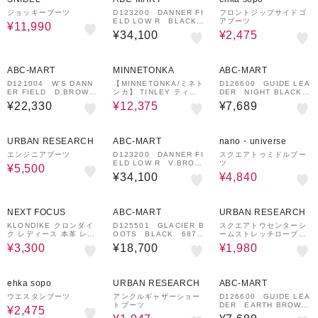
ジョッキーブーツ
D123200 DANNER FI
フロントジップサイドゴ
ELD LOW R BLACK
アブーツ
¥11,990
675283-0001
¥34,100
¥2,475
¥1,000
50%OFF
¥3,000
¥1,000
クーポン
クーポン
クーポン
ABC-MART
MINNETONKA
ABC-MART
D121004 W'S DANN
【MINNETONKA/ミネト
D126600 GUIDE LEA
ER FIELD D.BROWN/
ンカ】 TINLEY ティン
DER NIGHT BLACK
BEIGE 572680-0001
リー ボアショートブーツ
681430-0002
¥22,330
¥12,375
¥7,689
50%OFF
¥1,000
50%OFF
クーポン
URBAN RESEARCH
ABC-MART
nano・universe
エンジニアブーツ
D123200 DANNER FI
スクエアトゥミドルブー
ELD LOW R V.BROW
ツ
¥5,500
N/KHAKI 675283-00
¥34,100
¥4,840
02
76%OFF
¥1,000
70%OFF
クーポン
NEXT FOCUS
ABC-MART
URBAN RESEARCH
KLONDIKE クロンダイ
D125501 GLACIER B
スクエアトウセンターシ
ク レディース 本革 レー
OOTS BLACK 6870
ームストレッチローブー
スアップブーツ 45002
12-0001
ツ
¥3,300
¥18,700
¥1,980
70%OFF
¥500
70%OFF
¥1,000
クーポン
クーポン
ehka sopo
URBAN RESEARCH
ABC-MART
ウエスタンブーツ
アンクルギャザーショー
D126600 GUIDE LEA
トブーツ
DER EARTH BROWN
¥2,475
681430-0003