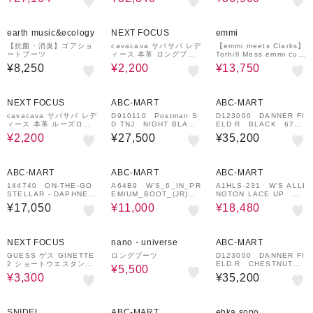
92%OFF
50%OFF
¥1,500
クーポン
earth music&ecology
NEXT FOCUS
emmi
【抗菌・消臭】ゴアショ
cavacava サバサバ レデ
【emmi meets Clarks】
ートブーツ
ィース 本革 ロングブー
Torhill Moss emmi cust
ツ 7305379 ワイン
omize exclusive model
¥8,250
¥2,200
¥13,750
16
92%OFF
¥1,000
¥1,000
クーポン
クーポン
NEXT FOCUS
ABC-MART
ABC-MART
cavacava サバサバ レデ
D910110 Postman S
D123000 DANNER FI
ィース 本革 ルーズロン
D TNJ NIGHT BLACK
ELD R BLACK 6752
グブーツ 7420033 ライ
575219-0007
82-0001
¥2,200
¥27,500
¥35,200
トブラウン
¥1,000
44%OFF
¥1,000
20%OFF
¥1,000
クーポン
クーポン
クーポン
ABC-MART
ABC-MART
ABC-MART
144740 ON-THE-GO
A64B9 W'S_6_IN_PR
A1HLS-231 W'S ALLI
STELLAR - DAPHNE
EMIUM_BOOT_(JR)
NGTON LACE UP WH
CSNT 702484-0002
MID GRAY NUBUCK
EAT NUBUCK 68417
¥17,050
¥11,000
¥18,480
670292-0001
8-0001
80%OFF
50%OFF
¥1,000
¥1,000
クーポン
クーポン
NEXT FOCUS
nano・universe
ABC-MART
GUESS ゲス GINETTE
ロングブーツ
D123000 DANNER FI
2 ショートウエスタンブ
ELD R CHESTNUT 6
¥5,500
ーツ ブルー
75282-0004
¥3,300
¥35,200
50%OFF
¥1,500
¥1,000
70%OFF
¥500
クーポン
クーポン
クーポン
SNIDEL
ABC-MART
ehka sopo