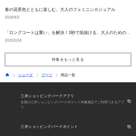
春の花景色とともに楽しむ。大人のフェミニンカジュアル
2026/4/3
「ロングコートは重い」を解決！3秒で垢抜ける、大人のための
「軽やか見え」着こなし術
2026/3/18
特集をもっと見る
シューズ
ブーツ
商品一覧
三井ショッピングパークアプリ
全国の三井ショッピングパークポイント対象施設でご利用できるアプ
リ
三井ショッピングパークポイント