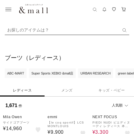
お探しのアイテムは？
ブーツ（レディース）
ABC-MART
Super Sports XEBIO &mall店
URBAN RESEARCH
green label
レディース
メンズ
キッズ・ベビー
1,671
人気順
件
¥1,000
76%OFF
クーポン
Mila Owen
emmi
NEXT FOCUS
サイドゴアブーツ
【le coq sportif】LCS
PIEDI NUDI ピエディヌ
MONTLOUIS
ーディ レディース 本革
¥14,960
レースアップブーツ 143
¥9,900
¥3,300
02 ブラック