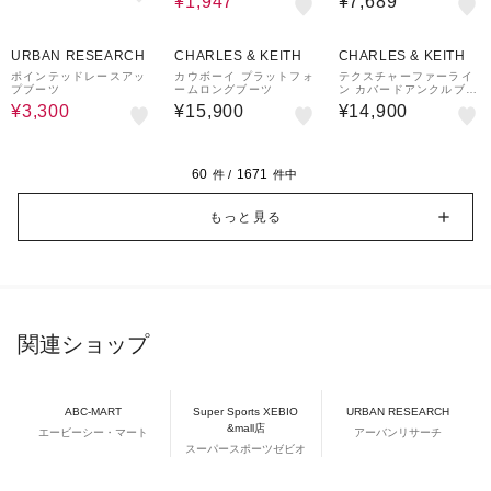
¥1,947
¥7,689
60%OFF
URBAN RESEARCH
CHARLES & KEITH
CHARLES & KEITH
ポインテッドレースアッ
カウボーイ プラットフォ
テクスチャーファーライ
プブーツ
ームロングブーツ
ン カバードアンクルブー
ツ
¥3,300
¥15,900
¥14,900
60
1671
件 /
件中
もっと見る
関連ショップ
ABC-MART
Super Sports XEBIO
URBAN RESEARCH
&mall店
エービーシー・マート
アーバンリサーチ
スーパースポーツゼビオ