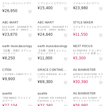
ストレッチニーハイブー
ソフトエンジニアブーツ
ミドルバイカーブーツ
ツ
¥15,400
¥23,980
¥26,950
¥1,000
¥1,000
30%OFF
クーポン
クーポン
ABC-MART
ABC-MART
STYLE MIXER
D123200 DANNER FI
D123000 DANNER FI
スクエアトゥミドルブー
ELD LOW R GRAY N
ELD R GRAY NUBUC
ツ
UBUCK 675283-0003
K 675282-0003
¥23,870
¥24,640
¥11,550
76%OFF
earth music&ecology
earth music&ecology
NEXT FOCUS
【抗菌・消臭】ゴアショ
【抗菌・消臭】エンジニ
KLONDIKE クロンダイ
ートブーツ
アロングブーツ
ク レディース 本革 レー
スアップブーツ 10856
¥8,250
¥11,000
¥3,300
40%OFF
CITEN
GRACE CONTINENT
AU BANNISTER
AL
＜CITEN＞2WAYブーツ
LUCA GROSSI ギャザ
●FABIO RUSCONI スク
ーブーツ
エアトゥショートブーツ
¥9,900
¥69,300
¥30,360
20%OFF
30%OFF
20%OFF
qualite
qualite
AU BANNISTER
【REMME】ワイドミド
【HENRI EN VARGO】
●PELLICO SUNNY フ
ルブーツ
Caroline ショートブー
ラットショートブーツ
ツ
¥27,104
¥32,340
¥36,960