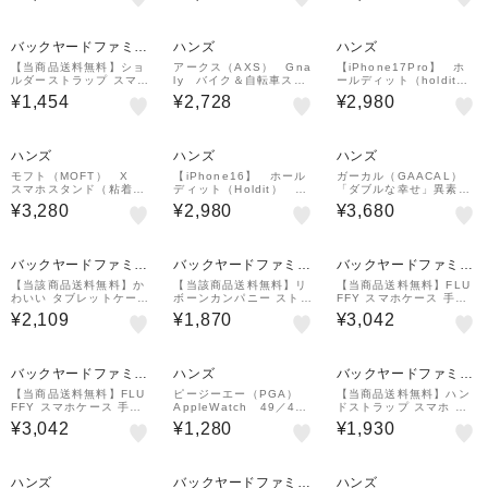
ンド 38／40／41／42
スマホ スマホスマートフ
mm ブルーグレー
ォンカバー ふわふわ
バックヤードファミリ
ハンズ
ハンズ
ー
【当商品送料無料】ショ
アークス（AXS） Gna
【iPhone17Pro】 ホ
ルダーストラップ スマホ
ly バイク＆自転車スマ
ールディット（holdit）
通販 スマホストラップ
ホホルダー 4点止め G
シリコンケース 168
¥1,454
¥2,728
¥2,980
ストラップのみ 単品 レ
N-12 ブラック
09 黒
ディース ショルダーベル
ト ショルダー 肩掛け
ハンズ
ハンズ
ハンズ
モフト（MOFT） X
【iPhone16】 ホール
ガーカル（GAACAL）
スマホスタンド（粘着タ
ディット（Holdit） シ
「ダブルな幸せ」異素材
イプ） MOVAS ウィ
リコンケース トープ
MIXアップルウォッチバ
¥3,280
¥2,980
¥3,680
ステリア
ンド 38／40／41／42
mm グレー
バックヤードファミリ
バックヤードファミリ
バックヤードファミリ
ー
ー
ー
【当該商品送料無料】か
【当該商品送料無料】リ
【当商品送料無料】FLU
わいい タブレットケース
ボーンカンパニー ストラ
FFY スマホケース 手帳
小学生 通販 パソコンケ
ップ 通販 スマホストラ
型 通販 スマホカバー カ
¥2,109
¥1,870
¥3,042
ース PCバッグ PCタブ
ップ 携帯電話用ストラッ
バー ケース スマホ スマ
レットケース タブレット
プ モバイルストラップ
ホスマートフォンカバー
ポーチ パソコンバッグ
スマホストラップチェー
ふわふわ フワフワ
ン
バックヤードファミリ
ハンズ
バックヤードファミリ
ー
ー
【当商品送料無料】FLU
ピージーエー（PGA）
【当商品送料無料】ハン
FFY スマホケース 手帳
AppleWatch 49／46
ドストラップ スマホ 通
型 通販 スマホカバー カ
／45／44／42mm用 シ
販 携帯ストラップ ショ
¥3,042
¥1,280
¥1,930
バー ケース スマホ スマ
リコンバンド ブラック
ートストラップ 編み込み
ホスマートフォンカバー
パラコード 手首 スマホ
ふわふわ フワフワ
ストラップ リストストラ
ップ
ハンズ
バックヤードファミリ
ハンズ