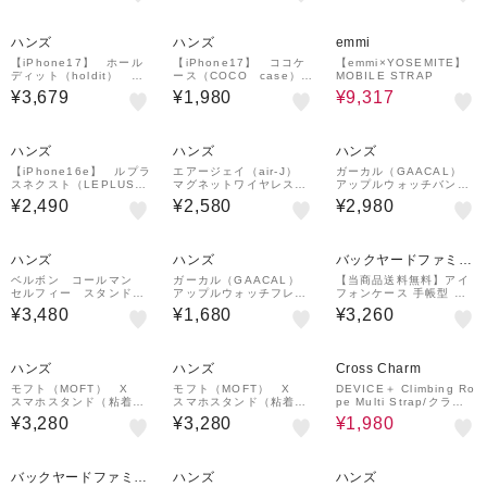
「ViAMO crystal」
hone15 ケース
ブルー
30%OFF
ハンズ
ハンズ
emmi
【iPhone17】 ホール
【iPhone17】 ココケ
【emmi×YOSEMITE】
ディット（holdit） マ
ース（COCO case）
MOBILE STRAP
グセーフ対応 16848
クリアなくねくねケー
¥3,679
¥1,980
¥9,317
黒
ス ピンク
ハンズ
ハンズ
ハンズ
【iPhone16e】 ルプラ
エアージェイ（air-J）
ガーカル（GAACAL）
スネクスト（LEPLUS
マグネットワイヤレス充
アップルウォッチバン
NEXT） カメラレンズ
電器 2m
ド 38／40／41mm ホ
¥2,490
¥2,580
¥2,980
保護ハイブリッドケー
ワイト×シルバー
ス 「UTILO All Cov
er」 クリア
ハンズ
ハンズ
バックヤードファミリ
ー
ベルボン コールマン
ガーカル（GAACAL）
【当商品送料無料】アイ
セルフィー スタンド
アップルウォッチフレー
フォンケース 手帳型 通
ブラック
ム 42mm ピンク
販 スマホケース iphone
¥3,480
¥1,680
¥3,260
se se2 se3 第2世代 第
3世代 8 7 6s 手帳 携帯
33%OFF
ハンズ
ハンズ
Cross Charm
モフト（MOFT） X
モフト（MOFT） X
DEVICE＋ Climbing Ro
スマホスタンド（粘着タ
スマホスタンド（粘着タ
pe Multi Strap/クライ
イプ） MOVAS トー
イプ） MOVAS ミス
ミング ロープ マルチ ス
¥3,280
¥3,280
¥1,980
プ
ティーグレー
マホ ショルダー キーホ
ルダー ストラップ
バックヤードファミリ
ハンズ
ハンズ