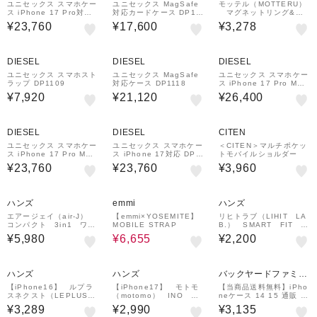
ユニセックス スマホケー
ユニセックス MagSafe
モッテル（MOTTERU）
ス iPhone 17 Pro対応
対応カードケース DP11
マグネットリング&ス
DP1113
00
タンド 両面マグネッ
¥23,760
¥17,600
¥3,278
ト MOT－SRING09－
BK ブラック
DIESEL
DIESEL
DIESEL
ユニセックス スマホスト
ユニセックス MagSafe
ユニセックス スマホケー
ラップ DP1109
対応ケース DP1118
ス iPhone 17 Pro Max
対応 DP1093
¥7,920
¥21,120
¥26,400
DIESEL
DIESEL
CITEN
ユニセックス スマホケー
ユニセックス スマホケー
＜CITEN＞マルチポケッ
ス iPhone 17 Pro Max
ス iPhone 17対応 DP1
トモバイルショルダー
対応 DP1114
112
¥23,760
¥23,760
¥3,960
50%OFF
ハンズ
emmi
ハンズ
エアージェイ（air-J）
【emmi×YOSEMITE】
リヒトラブ（LIHIT LA
コンパクト 3in1 ワイ
MOBILE STRAP
B.） SMART FIT A
ヤレス充電ステーショ
CTACT バッグインバッ
¥5,980
¥6,655
¥2,200
ン ホワイト
グ A5 ヨコ型 A－76
80－11 ネイビー
ハンズ
ハンズ
バックヤードファミリ
ー
【iPhone16】 ルプラ
【iPhone17】 モトモ
【当商品送料無料】iPho
スネクスト（LEPLUS
（motomo） INO AC
neケース 14 15 通販 ア
NEXT） 耐傷・耐衝撃
HROME SHIELD CA
イフォン14ケース アイ
¥3,289
¥2,990
¥3,135
ハイブリッドケース
SE クロームゴールド
フォン15 iPhone14 iP