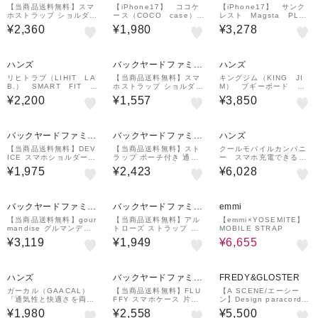
ー
【当商品送料無料】スマ
【iPhone17】 ココケ
【iPhone17】 サンク
ホストラップ ショルダー
ース（COCO case）
レスト Magsta PLUS
通販 スマホショルダー
クリアなくねくねケー
クリア
¥2,360
¥1,980
¥3,278
スマホ ストラップ ロー
ス ブルー
プ 編み ショルダースト
ラップ
ハンズ
バックヤードファミリ
ハンズ
ー
リヒトラブ（LIHIT LA
【当商品送料無料】スマ
キングジム（KING JI
B.） SMART FIT A
ホストラップ ショルダー
M） ブギーボード BB
CTACT バッグインバッ
通販 スマホショルダー
－12 ホワイト
¥2,200
¥1,557
¥3,850
グ A5 ヨコ型 A－76
スマホ ストラップ チェ
80－24 ブラック
ーンストラップ のみ ス
マートフォンストラップ
バックヤードファミリ
バックヤードファミリ
ハンズ
ー
ー
【当商品送料無料】DEV
【当商品送料無料】スト
クールモバイルカンパニ
ICE スマホショルダース
ラップ ポーチ付き 通販
ー スマホ充電できる
トラップ 太め 通販 スマ
ショルダーストラップ シ
スマホクーラー
¥1,975
¥2,423
¥6,028
ホ ショルダーストラップ
ョルダー ポーチ 首掛け
スマホショルダー ストラ
スマホショルダー ミニポ
ップ ネックストラップ
ーチ付き スマホストラッ
50%OFF
プ
バックヤードファミリ
バックヤードファミリ
emmi
ー
ー
【当商品送料無料】gour
【当商品送料無料】アル
【emmi×YOSEMITE】
mandise グルマンディ
トローズ ストラップ 通
MOBILE STRAP
ーズ キャラクター ガラ
販 スマホストラップ ス
¥3,119
¥1,949
¥6,655
ス スクリーン プロテク
マホショルダー スマホ
ター 通販 画面 保護 ディ
ショルダーストラップ ス
スプレイ保護
マートフォン はさむ 大
人
ハンズ
バックヤードファミリ
FREDY&GLOSTER
ー
ガーカル（GAACAL）
【当商品送料無料】FLU
【A SCENE/エーシー
「通気性と快適さを両
FFY スマホケース 片面
ン】Design paracord s
立」マグネット式オリジ
型 通販 スマホカバー カ
trap パラコードストラッ
¥1,980
¥2,558
¥5,500
ナルナイロンメッシュバ
バー 背面ケース ケース
プ