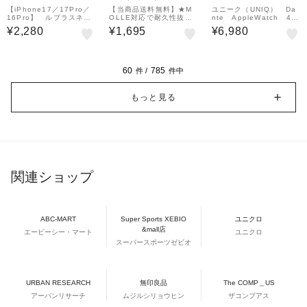
ー
【iPhone17／17Pro／
【当商品送料無料】★M
ユニーク（UNIQ） Da
16Pro】 ルプラスネク
OLLE対応で耐久性抜群
nte AppleWatch 46
スト（LEPLUS NEX
★スマホケース ミリタリ
／45／44mm スターラ
¥2,280
¥1,695
¥6,980
T） ガラスフィルム
ー ベルト スマートフォ
イト
「GLASS PREMIUM
ン 定番 ポーチ MOLLE
FILM」 覗き見防止1
対応 スマホケース
60
785
件 /
件中
もっと見る
関連ショップ
ABC-MART
Super Sports XEBIO
ユニクロ
&mall店
エービーシー・マート
ユニクロ
スーパースポーツゼビオ
URBAN RESEARCH
無印良品
The COMP＿US
アーバンリサーチ
ムジルシリョウヒン
ザコンプアス