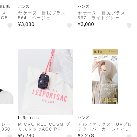
&mall店
ハンズ
ハンズ
イス
ヤケーヌ 目尻プラス
ヤケーヌ 目尻プラス
ACE）
564 ベージュ
567 ライトグレー
ーチM
¥3,080
¥3,080
小物入れ
長方形
LeSportsac
ハンズ
クレー
MICRO REC COSM ブ
アルファックス UVプロ
350
リスドッツACC PK
テクトパーカーシャイ
ン L グレージュ
¥5,280
¥3,278