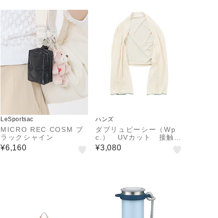
LeSportsac
ハンズ
MICRO REC COSM ブ
ダブリュピーシー（Wp
ラックシャイン
c.） UVカット 接触冷
感 3Wayショール オ
¥6,160
¥3,080
フ