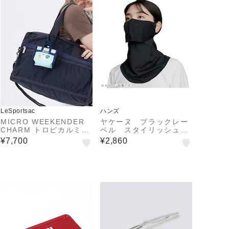
LeSportsac
ハンズ
MICRO WEEKENDER
ヤケーヌ ブラックレー
CHARM トロピカルミャ
ベル スタイリッシュロ
オキャットマイクロウィ
ング 351
¥7,700
¥2,860
ークエンダーチャーム