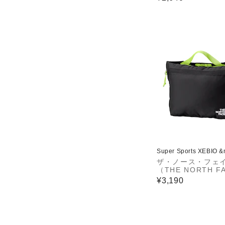
Super Sports XEBIO 
ザ・ノース・フェ
（THE NORTH F
ポーチ ビルビーポ
¥3,190
黒 NN22603 K 
バッグインバッグ 
き