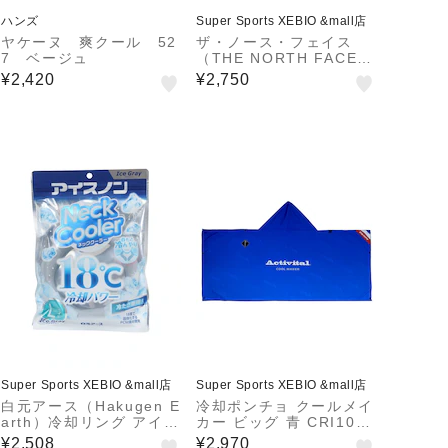
ハンズ
Super Sports XEBIO &mall店
ヤケーヌ 爽クール 52
ザ・ノース・フェイス
7 ベージュ
（THE NORTH FACE）
ポーチ ビルビーポーチM
¥2,420
¥2,750
ブラウン NN22604 MR
小物入れ バッグインバッ
グ マチ付き
Super Sports XEBIO &mall店
Super Sports XEBIO &mall店
白元アース（Hakugen E
冷却ポンチョ クールメイ
arth）冷却リング アイス
カー ビッグ 青 CRI1004
ノンネッククーラー アイ
-BU11 大判 濡らしてひ
¥2,508
¥2,970