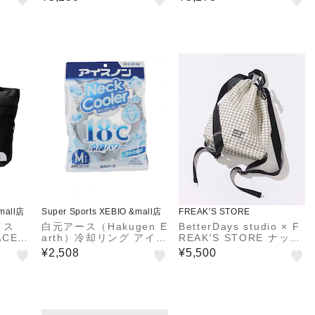
&mall店
Super Sports XEBIO &mall店
FREAK'S STORE
イス
白元アース（Hakugen E
BetterDays studio × F
ACE）
arth）冷却リング アイス
REAK'S STORE ナップ
ーチL
ノンネッククーラー アイ
サック型 パッカブル チ
¥2,508
¥5,500
小物入れ
スグレー Mサイズ 約35c
ェック ミニバッグ
マチ付
m ネックリング クール
リング