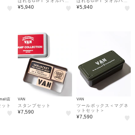
ばれるGIFT タオルハン
ばれるGIFT タオルハン
カチ＋シューホーンBOX
カチ＋シューホーンBOX
¥5,940
¥5,940
セット
セット
&mall店
VAN
VAN
セット
スタンプセット
ツールボックス＜マグネ
ットセット＞
¥7,590
¥7,590