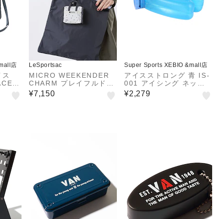
&mall店
LeSportsac
Super Sports XEBIO &mall店
イス
MICRO WEEKENDER
アイスストロング 青 IS-
ACE）
CHARM プレイフルドッ
001 アイシング ネック
 グレ
ツ
クーラー 暑さ対策 冷却
¥7,150
¥2,279
SL シ
グッズ
ョルダ
ッグ