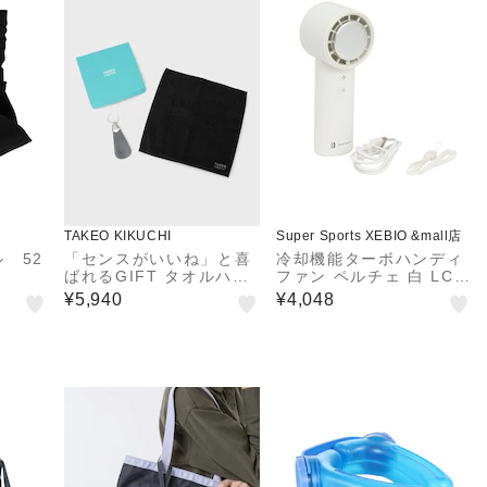
TAKEO KIKUCHI
Super Sports XEBIO &mall店
 52
「センスがいいね」と喜
冷却機能ターボハンディ
ばれるGIFT タオルハン
ファン ペルチェ 白 LCA
カチ＋シューホーンBOX
F022 LW 冷感 5段階調
¥5,940
¥4,048
セット
節 コードレス