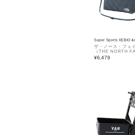
Super Sports XEBIO 
ザ・ノース・フェ
（THE NORTH F
ジオフェイスポーチ
¥6,479
ー 2L NM32356 
ョルダーバッグ シ
ーポーチ ハンドバ