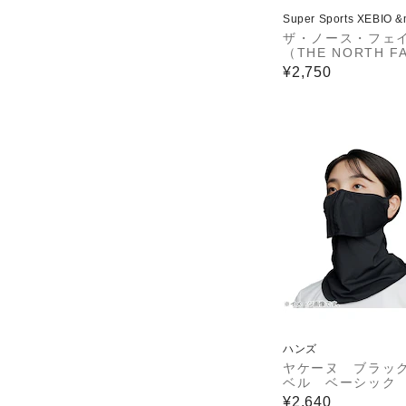
Super Sports XEBIO 
ザ・ノース・フェ
（THE NORTH F
ポーチ ビルビーポ
¥2,750
黒 NN22604 K 
バッグインバッグ 
ハンズ
ヤケーヌ ブラッ
ベル ベーシック 
¥2,640