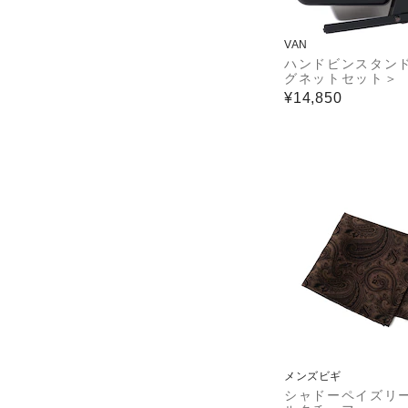
VAN
ハンドビンスタン
グネットセット＞
¥14,850
メンズビギ
シャドーペイズリー