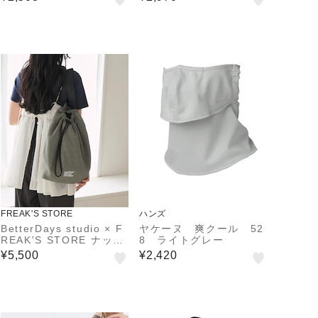
スグレー Lサイズ 約38c
んやり 暑さ対策 日差し
m ネックリング クール
対策
リング
FREAK'S STORE
ハンズ
BetterDays studio × F
ヤケーヌ 爽クール 52
REAK'S STORE ナップ
8 ライトグレー
サック型 パッカブル チ
¥5,500
¥2,420
ェック ミニバッグ