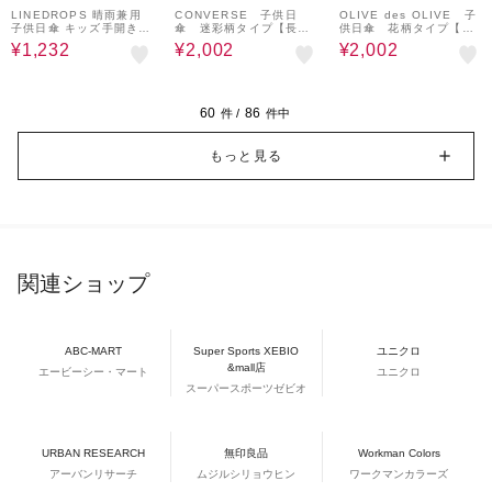
通学 合板手元 ニュアン
通学 合板手元 ニュアン
チャイルドパラソル チャ
LINEDROPS 晴雨兼用
CONVERSE 子供日
OLIVE des OLIVE 子
スカラー ネームタグ 収
スカラー ネームタグ 収
イパラ 53170
子供日傘 キッズ手開き折
傘 迷彩柄タイプ【長
供日傘 花柄タイプ【長
納しやすいケース 5479
納しやすいケース 5479
りたたみ傘 昨年話題とな
傘 身長表記 150㎝
傘 身長表記 150㎝
¥1,232
¥2,002
¥2,002
3 54794 54795 54796
3 54794 54795 54796
った子供日傘のパイオニ
用】迷彩カーキ
用】パープル
ア UVカット率＆遮光率9
9％以上 遮熱効果付き 5
0cm ピンク はっ水 反射
プリント付 トートバック
60
86
件 /
件中
型共袋付 チャイルドパラ
ソル チャイパラ 53178
もっと見る
関連ショップ
ABC-MART
Super Sports XEBIO
ユニクロ
&mall店
エービーシー・マート
ユニクロ
スーパースポーツゼビオ
URBAN RESEARCH
無印良品
Workman Colors
アーバンリサーチ
ムジルシリョウヒン
ワークマンカラーズ