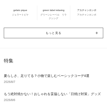
gelato pique
green label relaxing
アカチャンホンポ
ジェラートピケ
グリーンレーベル リラ
アカチャンホンポ
クシング
もっと見る
特集
夏らしさ、足りてる？小物で楽しむベーシックコーデ4選
2026/8/7
もう絶対焼かない！おしゃれを妥協しない「日焼け対策」グッズ
2026/8/6