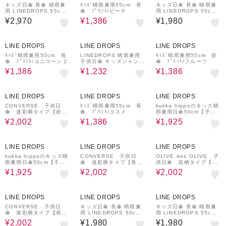
54783 54784 54785 5
キッズ日傘 長傘 晴雨兼
ｷｯｽﾞ晴雨兼用55cm 長
キッズ日傘 長傘 晴雨兼
4786 54787
用 LINEDROPS 55cm
傘 ﾌﾟﾘﾝﾄ/ビーチ
用 LINEDROPS 55cm
ジャンプ式 UVカット率
ジャンプ式 UVカット率
¥2,970
¥1,386
¥1,980
＆遮光率99.9％以上 遮
＆遮光率99.9％以上 遮
熱効果 はっ水加工 尖っ
熱効果 はっ水加工 尖っ
ていないT型露先 反射テ
ていないT型露先 反射テ
30%OFF
30%OFF
30%OFF
ープ 透明窓つき 8本骨
ープ 透明窓つき 8本骨
LINE DROPS
LINE DROPS
LINE DROPS
通学 合板手元 ニュアン
通学 サックス 54636
スカラー ネームタグ 54
ｷｯｽﾞ晴雨兼用50cm 長
LINEDROPS 晴雨兼用
ｷｯｽﾞ晴雨兼用55cm 折
789 54790 54791 547
傘 ﾌﾟﾘﾝﾄ/ユニコーン２
子供日傘 キッズジャンプ
傘 ﾌﾟﾘﾝﾄ/フルーツ
92
式長傘 昨年話題となった
¥1,386
¥1,232
¥1,386
子供日傘のパイオニア U
Vカット率＆遮光率99％
以上 遮熱効果付き 55cm
30%OFF
30%OFF
30%OFF
ピンク ネームバンド付
LINE DROPS
LINE DROPS
LINE DROPS
透明窓付き 反射テープ付
チャイルドパラソル チャ
CONVERSE 子供日
ｷｯｽﾞ晴雨兼用55cm 長
kukka hippoのキッズ晴
イパラ 53174
傘 迷彩柄タイプ【折り
傘 ﾌﾟﾘﾝﾄ/コスメ
雨兼用日傘50cm【子ど
たたみ傘】迷彩カーキ
も日傘/ネイビー】
¥2,002
¥1,386
¥1,925
30%OFF
30%OFF
30%OFF
LINE DROPS
LINE DROPS
LINE DROPS
kukka hippoのキッズ晴
CONVERSE 子供日
OLIVE des OLIVE 子
雨兼用日傘50cm【子ど
傘 迷彩柄タイプ【長
供日傘 花柄タイプ【長
も日傘/パープル】
傘 身長表記 130㎝
傘 身長表記 140㎝
¥1,925
¥2,002
¥2,002
用】迷彩ネイビー
用】ミント
30%OFF
LINE DROPS
LINE DROPS
LINE DROPS
CONVERSE 子供日
キッズ日傘 長傘 晴雨兼
キッズ日傘 長傘 晴雨兼
傘 迷彩柄タイプ【長
用 LINEDROPS 50cm
用 LINEDROPS 55cm
傘 身長表記 140㎝
ジャンプ式 UVカット率
ジャンプ式 UVカット率
¥2,002
¥1,980
¥1,980
用】迷彩カーキ
＆遮光率99.9％以上 遮
＆遮光率99.9％以上 遮