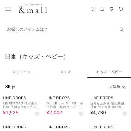
お探しのアイテムは？
日傘（キッズ・ベビー）
レディース
メンズ
キッズ・ベビー
86
人気順
件
30%OFF
30%OFF
¥200
クーポン
LINE DROPS
LINE DROPS
LINE DROPS
LINEDROPS 晴雨兼用
OLIVE des OLIVE 子
折りたたみ傘 晴雨兼用
日傘 手開き折りたたみ傘
供日傘 無地タイプ【折
日傘 サンリオ 50cm 手
レディース メンズ キッ
りたたみ傘】パープル
開き式 UVカット率10
¥1,925
¥2,002
¥4,730
ズ UVカット率＆遮光率9
0％ 遮光率99.99％以上
9%以上 遮熱効果付き 軽
遮熱 はっ水 安全カバー
量 191g 55cm 6本骨 ラ
カラビナつき コンパクト
30%OFF
¥200
クーポン
インドロップス Night Fl
56257 56258 56259
LINE DROPS
LINE DROPS
LINE DROPS
ight はっ水 携帯しやす