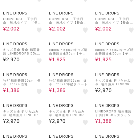
熱効果 はっ水加工 尖っ
熱効果 はっ水加工 尖っ
ていないT型露先 反射テ
ていないT型露先 反射テ
30%OFF
30%OFF
30%OFF
ープ 透明窓つき 8本骨
ープ 透明窓つき 8本骨
LINE DROPS
LINE DROPS
LINE DROPS
通学 サックス 54631
通学 ネイビー 54632
CONVERSE 子供日
CONVERSE 子供日
CONVERSE 子供日
傘 無地タイプ 【長
傘 無地タイプ【長傘
傘 無地タイプ【長傘
傘 身長表記 130㎝
身長表記 150㎝用】
身長表記 140㎝用】
¥2,002
¥2,002
¥2,002
用】 ネイビー
ネイビー
ネイビー
30%OFF
30%OFF
LINE DROPS
LINE DROPS
LINE DROPS
キッズ日傘 長傘 晴雨兼
kukka hippoのキッズ晴
kukka hippoのキッズ晴
用 LINEDROPS 55cm
雨兼用日傘55cm【子ど
雨兼用日傘50cm【子ど
ジャンプ式 UVカット率
も日傘/パープル】
も日傘/イエロー】
¥2,970
¥1,925
¥1,925
＆遮光率99.9％以上 遮
熱効果 はっ水加工 尖っ
ていないT型露先 反射テ
30%OFF
30%OFF
ープ 透明窓つき 8本骨
LINE DROPS
LINE DROPS
LINE DROPS
通学 合板手元 ニュアン
スカラー ネームタグ 54
ｷｯｽﾞ晴雨兼用50cm 長
ｷｯｽﾞ晴雨兼用55cm 折
キッズ日傘 折りたたみ
789 54790 54791 547
傘 ﾌﾟﾘﾝﾄ/恐竜
傘 ﾌﾟﾘﾝﾄ/手描きハート
傘 晴雨兼用 LINEDRO
92
PS 55cm 手開き式 UV
¥1,386
¥1,386
¥2,970
カット率＆遮光率99.9％
以上 遮熱効果 はっ水加
工 尖っていないT型露先
30%OFF
反射テープ 透明窓つき 6
LINE DROPS
LINE DROPS
LINE DROPS
本骨 トート型収納バッグ
通学 合板手元 ニュアン
キッズ日傘 折りたたみ
キッズ日傘 折りたたみ
LINEDROPS 晴雨兼用
スカラー ネームタグ 収
傘 晴雨兼用 LINEDRO
傘 晴雨兼用 LINEDRO
子供日傘 キッズジャンプ
納しやすいケース 5479
PS 55cm 手開き式 UV
PS 55cm 手開き式 UV
式長傘 昨年話題となった
¥2,970
¥2,970
¥1,386
3 54794 54795 54796
カット率＆遮光率99.9％
カット率＆遮光率99.9％
子供日傘のパイオニア U
以上 遮熱効果 はっ水加
以上 遮熱効果 はっ水加
Vカット率＆遮光率99％
工 尖っていないT型露先
工 尖っていないT型露先
以上 遮熱効果付き 抗菌
30%OFF
30%OFF
30%OFF
反射テープ 透明窓つき 6
反射テープ 透明窓つき 6
加工手元 50cm コズミッ
LINE DROPS
LINE DROPS
LINE DROPS
本骨 トート型収納バッグ
本骨 トート型収納バッグ
ク 透明窓付き 晴雨兼用