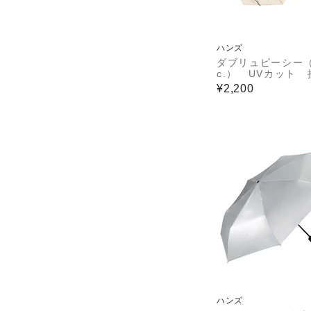
ハンズ
ダブリュピーシー（
c.） UVカット
感 アームカバー
¥2,200
ハンズ