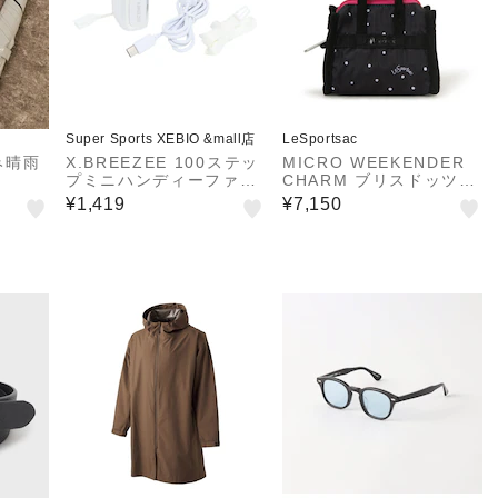
Super Sports XEBIO &mall店
LeSportsac
み晴雨
X.BREEZEE 100ステッ
MICRO WEEKENDER
プミニハンディーファン
CHARM ブリスドッツA
HDL-3946
CC PK
¥1,419
¥7,150