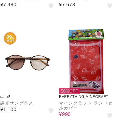
に強い折りたたみ傘 60
VE AF/DQ4553/ユニセ
¥7,980
¥7,678
cm ホワイト
ックス/メンズ/レディー
ス/ムラサキスポーツ
50%OFF
salut!
EVERYTHING MINECRAFT
調光サングラス
マインクラフト ランドセ
ルカバー
¥1,100
¥990