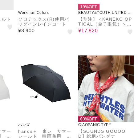
19%OFF
Workman Colors
BEAUTY&YOUTH UNITED AR
ROWS
ベルト
ソロテックス(R)使用バ
【別注】＜KANEKO OP
ッグインレインコート
TICAL（金子眼鏡）＞Jo
hn ジョン サングラス
¥3,900
¥17,820
60%OFF
ハンズ
CIAOPANIC TYPY
サマー
hands＋ 東レ サマー
【SOUNDS GOOOO
用 風
シールド 晴雨兼用 風
D】総柄バンダナ