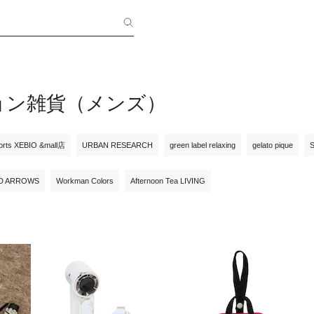
ョン雑貨（メンズ）
orts XEBIO &mall店
URBAN RESEARCH
green label relaxing
gelato pique
D ARROWS
Workman Colors
Afternoon Tea LIVING