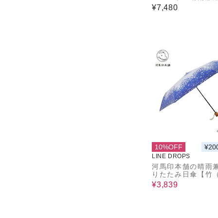
に強い折りたたみ傘
¥7,480
cm ホワイト
10%OFF
¥20
LINE DROPS
河馬印本舗の晴雨
りたたみ日傘【竹
色/るりいろ）】
¥3,839