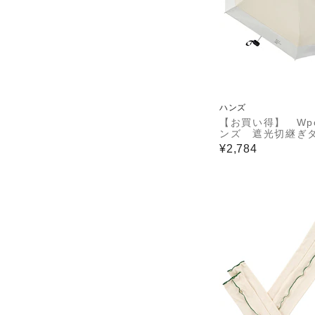
ハンズ
【お買い得】 Wpc
ンズ 遮光切継ぎ
ー 53cm ベー
¥2,784