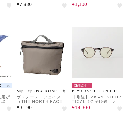
 55
に強い折りたたみ傘 60
¥7,980
¥1,100
cm ブラック
0
35%OFF
クーポン
Super Sports XEBIO &mall店
BEAUTY&YOUTH UNITED AR
ROWS
兼用折
ザ・ノース・フェイス
【別注】＜KANEKO OP
（瑠璃
（THE NORTH FACE）
TICAL（金子眼鏡）＞M
ポーチ ビルビーポーチL
onica モニカ サングラス
¥3,190
¥14,300
ブラウン NN22603 MR
小物入れ バッグインバッ
グ マチ付き