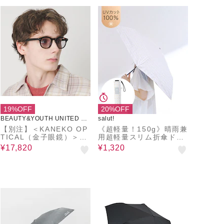
19%OFF
20%OFF
BEAUTY&YOUTH UNITED AR
salut!
ROWS
【別注】＜KANEKO OP
《超軽量！150g》晴雨兼
TICAL（金子眼鏡）＞Jo
用超軽量スリム折傘ドッ
hn ジョン サングラス
ト
¥17,820
¥1,320