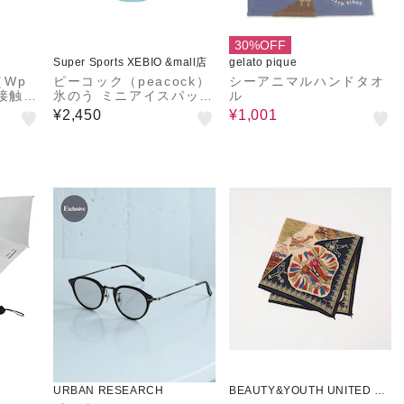
30%OFF
Super Sports XEBIO &mall店
gelato pique
Wp
ピーコック（peacock）
シーアニマルハンドタオ
 接触冷
氷のう ミニアイスパック
ル
 オフ
青 ABB-16 BLU 氷嚢 ネ
¥2,450
¥1,001
ッククーラー 冷感 熱中
症対策 ひんやり スリム
URBAN RESEARCH
BEAUTY&YOUTH UNITED AR