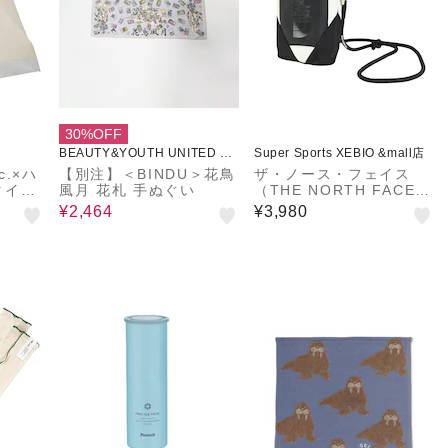
30%OFF
BEAUTY&YOUTH UNITED AR
Super Sports XEBIO &mall店
ROWS
.×ハ
【別注】＜BINDU＞花鳥
ザ・ノース・フェイス
タイニ
風月 花札 手ぬぐい
（THE NORTH FACE）
ジュ
ネックポーチ BC 白 NM
¥2,464
¥3,980
82502 WD ミニショル
ダー サコッシュ ショル
ダーバッグ 耐水 軽量