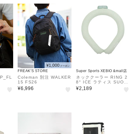
¥1,000
クーポン
FREAK'S STORE
Super Sports XEBIO &mall店
P_FL
Coleman 別注 WALKER
ネッククーラー RING 2
15 FS26
8° ICE ラティス SUO24
-LGR-M 暑さ対策 熱中
¥6,996
¥2,189
症対策