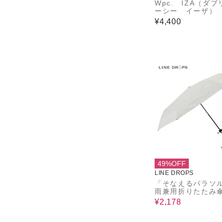
Wpc. IZA（ダ
ーシー イーザ） 
D RESISTANC
¥4,400
バー
49%OFF
LINE DROPS
「そなえるパラソ
雨兼用折りたたみ傘
㎝ ホワイト
¥2,178