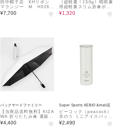
田中帽子店 KHリボン
《超軽量！150g》晴雨兼
マランジー M H026
用超軽量スリム折傘ボー
カーキ
ダー
¥7,700
¥1,320
バックヤードファミリー
Super Sports XEBIO &mall店
【当商品送料無料】KIZA
ピーコック（peacock）
WA 折りたたみ傘 通販
氷のう ミニアイスパック
日傘 折りたたみ 完全遮
白 ABB-16 WHT 氷嚢
¥4,400
¥2,490
光 傘 58cm 折畳み傘 晴
ネッククーラー 冷感 熱
雨兼用 折り畳み傘 超軽
中症対策 ひんやり スリ