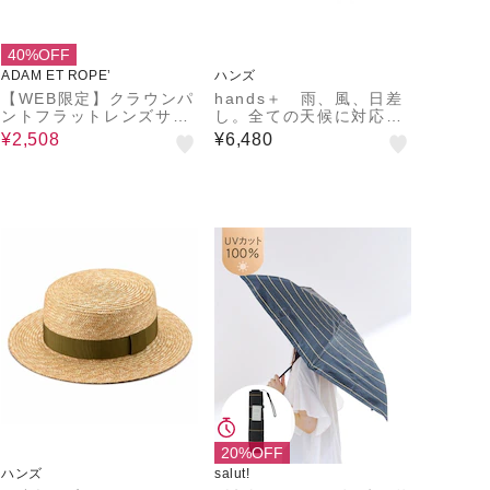
40%OFF
ADAM ET ROPE’
ハンズ
【WEB限定】クラウンパ
hands＋ 雨、風、日差
ントフラットレンズサン
し。全ての天候に対応で
グラス
きる傘 55cm ブラッ
¥2,508
¥6,480
ク サマーシールド
20%OFF
ハンズ
salut!