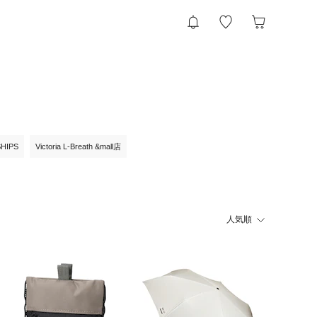
SHIPS
Victoria L-Breath &mall店
人気順