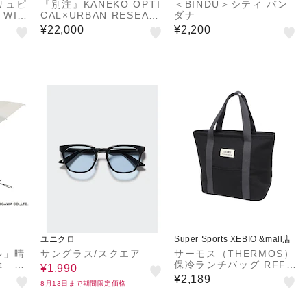
ROWS
ブリュピ
『別注』KANEKO OPTI
＜BINDU＞シティ バン
WIN
CAL×URBAN RESEAR
ダナ
E シル
CH URA-2
¥22,000
¥2,200
ユニクロ
Super Sports XEBIO &mall店
ル」晴
サングラス/スクエア
サーモス（THERMOS）
 55
保冷ランチバッグ RFF-
¥1,990
0071 BK
¥2,189
8月13日まで期間限定価格