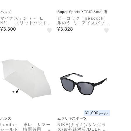
ハンズ
Super Sports XEBIO &mall店
マイナステン（－TE
ピーコック（peacock）
N°） スリットハット
氷のう ミニアイスパック
2131407 ブラウン
ショルダータイプ 青 AB
¥3,300
¥3,828
B-F15 IBLU 氷嚢 ネッ
ククーラー 冷感 ひんや
り ハンズフリー
¥1,000
クーポン
ハンズ
ムラサキスポーツ
hands＋ 東レ サマー
NIKE(ナイキ)/サングラ
シールド 晴雨兼用 風
ス/紫外線対策/DEEP WA