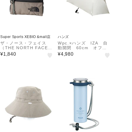
Super Sports XEBIO &mall店
ハンズ
ザ・ノース・フェイス
Wpc.×ハンズ IZA 自
（THE NORTH FACE）
動開閉 60cm オフホ
ポーチ ビルビーフラット
ワイト
¥1,840
¥4,980
ポーチS ブラウン NN22
607 MR 正方形 Sサイズ