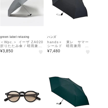
green label relaxing
ハンズ
＜Wpc.＞ イーザ ZA020
hands＋ 東レ サマー
折りたたみ傘 / 晴雨兼用
シールド 晴雨兼用 風
/ レイン / 日傘
に強い折りたたみ傘 55
¥3,850
¥7,480
cm ブラック