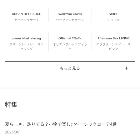
URBAN RESEARCH
Workman Colors
SHIPS
アーバンリサーチ
ワークマンカラーズ
シップス
green label relaxing
ORiental TRaffic
Afternoon Tea LIVING
グリーンレーベル リラ
オリエンタルトラフィッ
アフタヌーンティー・リ
クシング
ク
ビング
もっと見る
特集
夏らしさ、足りてる？小物で楽しむベーシックコーデ4選
2026/8/7