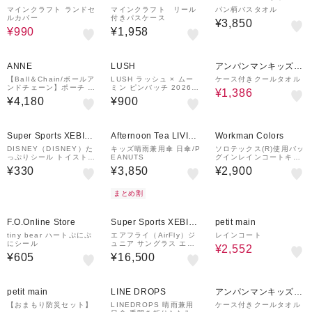
CRAFT
CRAFT
レクション
マインクラフト ランドセ
マインクラフト リール
パン柄バスタオル
ルカバー
付きパスケース
¥3,850
¥990
¥1,958
30%OFF
ANNE
LUSH
アンパンマンキッズコ
レクション
【Ball＆Chain/ボールア
LUSH ラッシュ × ムー
ケース付きクールタオル
ンドチェーン】ポーチ H
ミン ピンバッチ 2026
¥1,386
ELMET TIGER(L) 刺繍
限定 ヴィーガン コスメ
¥4,180
¥900
ポーチ
プレゼン ト ラッシュ 公
式
¥500
クーポン
Super Sports XEBIO
Afternoon Tea LIVIN
Workman Colors
&mall店
G
DISNEY（DISNEY）た
キッズ晴雨兼用傘 日傘/P
ソロテックス(R)使用バッ
っぷりシール トイストー
EANUTS
グインレインコートキッ
リー4 2261803A
ズ
¥330
¥3,850
¥2,900
まとめ割
20%OFF
F.O.Online Store
Super Sports XEBIO
petit main
&mall店
tiny bear ハートぷにぷ
エアフライ（AirFly）ジ
レインコート
にシール
ュニア サングラス エア
¥2,552
フライ AF-901 C-2K W
¥605
¥16,500
HITE MATT UV
30%OFF
30%OFF
petit main
LINE DROPS
アンパンマンキッズコ
レクション
【おまもり防災セット】
LINEDROPS 晴雨兼用
ケース付きクールタオル