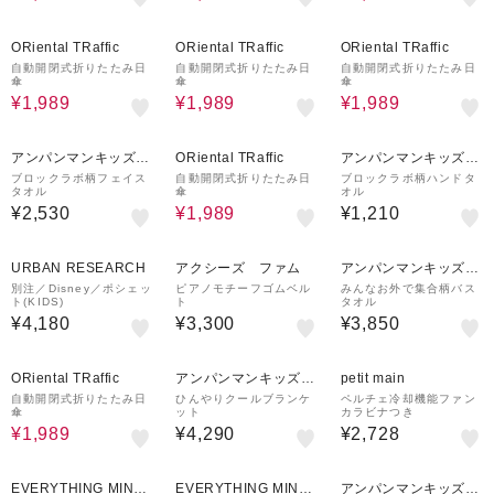
50%OFF
50%OFF
50%OFF
ORiental TRaffic
ORiental TRaffic
ORiental TRaffic
自動開閉式折りたたみ日
自動開閉式折りたたみ日
自動開閉式折りたたみ日
傘
傘
傘
¥1,989
¥1,989
¥1,989
50%OFF
アンパンマンキッズコ
ORiental TRaffic
アンパンマンキッズコ
レクション
レクション
ブロックラボ柄フェイス
自動開閉式折りたたみ日
ブロックラボ柄ハンドタ
タオル
傘
オル
¥2,530
¥1,989
¥1,210
URBAN RESEARCH
アクシーズ ファム
アンパンマンキッズコ
レクション
別注／Disney／ポシェッ
ピアノモチーフゴムベル
みんなお外で集合柄バス
ト(KIDS)
ト
タオル
¥4,180
¥3,300
¥3,850
50%OFF
ORiental TRaffic
アンパンマンキッズコ
petit main
レクション
自動開閉式折りたたみ日
ひんやりクールブランケ
ペルチェ冷却機能ファン
傘
ット
カラビナつき
¥1,989
¥4,290
¥2,728
50%OFF
EVERYTHING MINE
EVERYTHING MINE
アンパンマンキッズコ