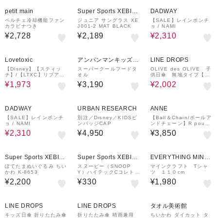
50%OFF
petit main
Super Sports XEBIO
DADWAY
&mall店
ペルチェ冷却機能ファン
ジュニア サングラス XE
【SALE】レインポンチ
カラビナつき
J001-2 MAT BLACK
ョ / NAMI
¥2,728
¥2,189
¥2,310
40%OFF
30%OFF
Lovetoxic
アンパンマンキッズコ
LINE DROPS
レクション
【Disney】【スティッ
スーパークールフードタ
OLIVE des OLIVE 子
チ】/【LTXC】リブアー
オル
供日傘 無地タイプ【折
ムカバー
りたたみ傘】パープル
¥1,973
¥3,190
¥2,002
50%OFF
DADWAY
URBAN RESEARCH
ANNE
【SALE】レインポンチ
別注／Disney／KIDSピ
【Ball＆Chain/ボールア
ョ / NAMI
ンバッジCAP
ンドチェーン】R pouch
Sweet 刺繍ポーチ
¥2,310
¥4,950
¥3,850
Super Sports XEBIO
Super Sports XEBIO
EVERYTHING MINE
&mall店
&mall店
CRAFT
ぽてたまぬいぐるみ ちい
スヌーピー（SNOOP
マインクラフト Tシャ
かわ K-8653
Y）ハイテックCコレト
ツ １１０cm
ボディ4色用 1 本体ボデ
¥2,200
¥330
¥1,980
ィ S4641264
¥200
クーポン
LINE DROPS
LINE DROPS
タオル美術館
キッズ日傘 折りたたみ傘
折りたたみ傘 晴雨兼用
ちいかわ ダイカット タ