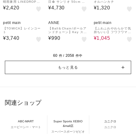
晴雨兼用 LINEDROPS
日傘 サンリオ 50cm 手
オルハンカチ
55cm 手開き式 UVカッ
開き式 UVカット率10
¥2,420
¥4,730
¥1,320
ト率＆遮光率99.9％以上
0％ 遮光率99.99％以上
遮熱効果 はっ水加工 尖
遮熱 はっ水 安全カバー
っていないT型露先 反射
カラビナつき コンパクト
50%OFF
テープ 透明窓つき 6本骨
56257 56258 56259
petit main
ANNE
petit main
トート型収納バッグ 通学
54783 54784 54785 5
【TOMICA】レインコー
【Ball＆Chain/ボールア
【ふわふわやわらかで気
4786 54787
ト
ンドチェーン】Key スト
持ちいい】フワフワマシ
ラップ
ュマロラグマット
¥3,740
¥990
¥1,045
60
2058
件 /
件中
もっと見る
関連ショップ
ABC-MART
Super Sports XEBIO
ユニクロ
&mall店
エービーシー・マート
ユニクロ
スーパースポーツゼビオ