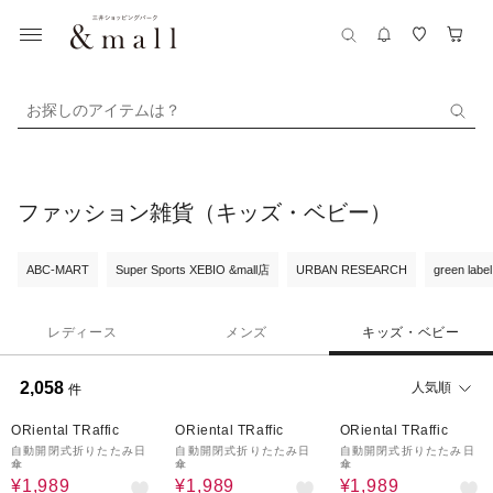
お探しのアイテムは？
ファッション雑貨（キッズ・ベビー）
ABC-MART
Super Sports XEBIO &mall店
URBAN RESEARCH
green label
レディース
メンズ
キッズ・ベビー
2,058
人気順
件
50%OFF
50%OFF
50%OFF
ORiental TRaffic
ORiental TRaffic
ORiental TRaffic
自動開閉式折りたたみ日
自動開閉式折りたたみ日
自動開閉式折りたたみ日
傘
傘
傘
¥1,989
¥1,989
¥1,989