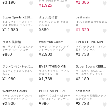
日傘 手開き折りたたみ傘
¥3,190
¥1,386
レディース メンズ キッ
¥1,925
ズ UVカット率＆遮光率9
9%以上 遮熱効果付き 軽
量 191g 55cm 6本骨 ラ
50%OFF
インドロップス Night Fl
Super Sports XEBIO
タオル美術館
petit main
ight はっ水 携帯しやす
い 持ち運び便利 安全手
&mall店
モルックトーナメントモ
ちいかわ おかお タオル
【UV】晴雨兼用折り畳み
開き 57190
デル MO010 モルック棒
ハンカチ
傘
モルッカー バックナンバ
¥12,980
¥880
¥1,320
ー付きスキットル 公式ス
ポーツバック 家族 友達
公園
タオル美術館
Workman Colors
EVERYTHING MINE
CRAFT
モフサンド ギンガムステ
イージスバッグインレイ
マインクラフト コイル
ッチ タオルハンカチ
ンジャケットキッズ
付きパスケース
¥880
¥2,900
¥1,738
アンパンマンキッズコ
EVERYTHING MINE
Super Sports XEBIO
レクション
CRAFT
&mall店
ちょこんとタオルドキン
マインクラフト コイル
コールマン（Coleman）
ちゃん
付きパスケース
コールマンサングラス キ
ッズ CKS08-1 UV
¥1,980
¥1,738
¥2,189
Workman Colors
POLO RALPH LAUR
petit main
EN
イージスバッグインレイ
(ボーイズ 2才～4才)ケー
ペルチェ冷却機能ファン
ンジャケットキッズ
ブル コットン テリー ハ
カラビナつき
ンカチーフ
¥2,900
¥990
¥2,728