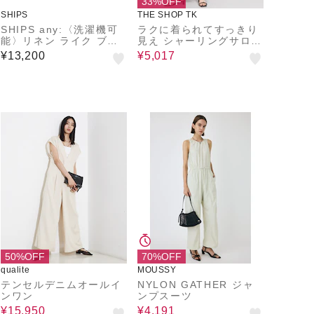
33%OFF
SHIPS
THE SHOP TK
SHIPS any:〈洗濯機可
ラクに着られてすっきり
能〉リネン ライク ブラ
見え シャーリングサロペ
ウス × イージー パンツ
ット
¥13,200
¥5,017
セットアップ
50%OFF
70%OFF
qualite
MOUSSY
テンセルデニムオールイ
NYLON GATHER ジャ
ンワン
ンプスーツ
¥15,950
¥4,191