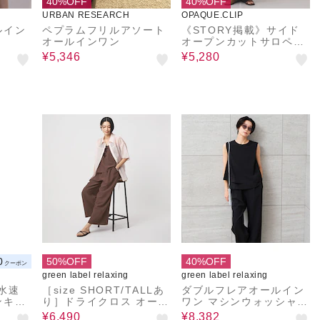
40%OFF
40%OFF
URBAN RESEARCH
OPAQUE.CLIP
ルイン
ペプラムフリルアソート
《STORY掲載》サイド
オールインワン
オープンカットサロペッ
ト【洗える】
¥5,346
¥5,280
0
50%OFF
40%OFF
クーポン
green label relaxing
green label relaxing
水速
［size SHORT/TALLあ
ダブルフレアオールイン
ンキャ
り］ドライクロス オール
ワン マシンウォッシャブ
インワン ストレッチ 通
ル 通気性 ストレッチ
¥6,490
¥8,382