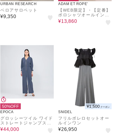
URBAN RESEARCH
ADAM ET ROPE’
ベロアサロペット
【WEB限定】・【定番】
ポロシャツオールインワ
¥9,350
ン
¥13,860
50%OFF
¥1,500
クーポン
EPOCA
SNIDEL
グロッシーツイル ワイド
フリルボレロセットオー
ストレートジャンプスー
ルインワン
ツ
¥44,000
¥26,950