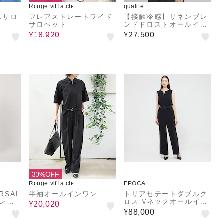
Rouge vif la cle
qualite
ムサロ
フレアストレートワイド
【接触冷感】リネンブレ
サロペット
ンドドロストオールイン
ワン
¥18,920
¥27,500
30%OFF
Rouge vif la cle
EPOCA
RSAL
半袖オールインワン
トリアセテートダブルク
レンチ
ロス Vネックオールイン
¥20,020
ンワン
ワン
¥88,000