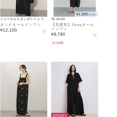
¥1,000
クーポン
ジャーナルスタンダード レリュ
Te chichi
ーム
ポンチオールインワン
【高通気】2wayオール
インワン
¥12,100
¥9,790
まとめ割
40%OFF