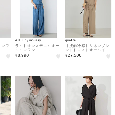
AZUL by moussy
qualite
インワ
ライトオンスデニムオー
【接触冷感】リネンブレ
ルインワン
ンドドロストオールイン
ワン
¥8,990
¥27,500