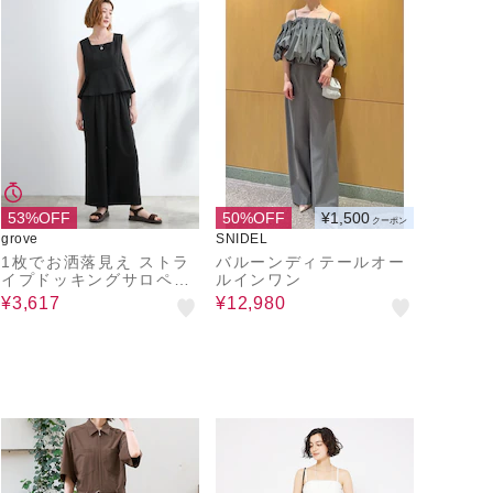
53%OFF
50%OFF
¥1,500
クーポン
grove
SNIDEL
1枚でお洒落見え ストラ
バルーンディテールオー
イプドッキングサロペッ
ルインワン
ト
¥3,617
¥12,980