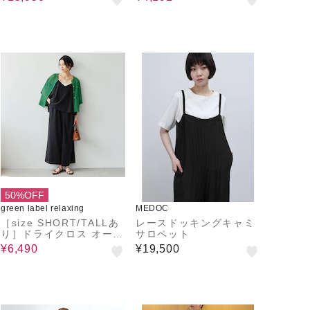
50%OFF
green label relaxing
MEDOC
［size SHORT/TALLあ
レースドッキングキャミ
り］ドライクロス オール
サロペット
インワン ストレッチ 通
¥6,490
¥19,500
気性