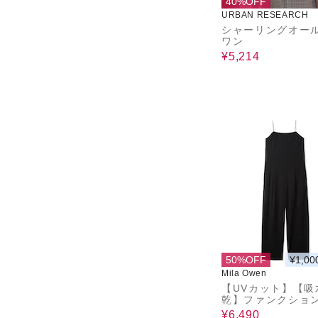
40%OFF
URBAN RESEARCH
シャーリングオー
ワン
¥5,214
50%OFF
¥1,00
Mila Owen
【UVカット】【吸
乾】ファンクショ
ミサロペット
¥6,490