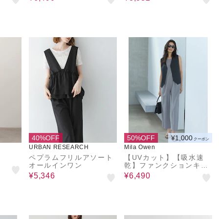
気性
40%OFF
50%OFF
¥1,000
クーポン
URBAN RESEARCH
Mila Owen
ペプラムフリルアソート
【UVカット】【吸水速
オールインワン
乾】ファンクションキャ
ミサロペット
¥5,346
¥6,490