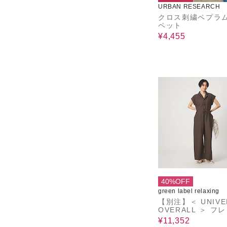
URBAN RESEARCH
クロス刺繍ペプラ
ペット
¥4,455
40%OFF
green label relaxing
【別注】＜ UNIVE
OVERALL ＞ フ
スリーブ オールイ
¥11,352