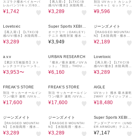
スゴラク撥水ベイカーバ
【再入荷♪】【LTXC/冷
別注 UVカット カシュク
レルパンツ/キッズ/6382
感/UV/撥水】水陸両用パ
ールキャミ セットアッ
22
ンツ
プ/デニムライク/花柄
¥1,742
¥3,289
¥9,596
11%OFF
33%OFF
Lovetoxic
Super Sports XEBIO
ジーンズメイト
&mall店
【再入荷♪】【LTXC/冷
オークリー（OAKLEY）
【RAGGED MOUNTAI
感/UV/撥水】水陸両用パ
テニス 梅雨対策 撥水 O
N】【水陸両用・撥水】T
ンツ
PERATIVE WR パンツ
AMWORTH/タムワース
¥3,289
¥3,949
¥2,189
FOA407840-02E
ナイロン バギーショーツ
速乾・超軽量 川遊び・キ
ャンプに
~ 40%OFF
30%OFF
11%OFF
a.v.v
URBAN RESEARCH
Lovetoxic
【累計3万枚販売】スト
『撥水／吸水速乾／UVカ
【再入荷♪】【LTXC/冷
レッチコードレーン５ポ
ット』『別注』THOUSA
感/UV/撥水】水陸両用パ
ケット SOUKAIベーシッ
ND MILE×URBAN RES
ンツ
¥3,953〜
¥6,160
¥3,289
クアンクルパンツ【接触
EARCH MID LENGTH
冷感/速乾/軽撥水/ストレ
TUCK PANTS
ッチ/イージーケア/洗濯
20%OFF
20%OFF
40%OFF
機で洗える/毛玉
FREAK'S STORE
FREAK'S STORE
AIGLE
別注 サッカーオールイン
別注 サッカーオールイン
UVカット 撥水 吸水速乾
ワン/吸汗 速乾 /UVカッ
ワン/吸汗 速乾 /UVカッ
2WAY ドライジップオフ
ト
ト
ハイキングパンツ / パラ
¥17,600
¥17,600
¥18,480
シュートパンツ
25%OFF
25%OFF
ジーンズメイト
ジーンズメイト
Super Sports XEBIO
&mall店
【RAGGED MOUNTAI
【RAGGED MOUNTAI
アンダーアーマー（UND
N】【水陸両用・撥水】T
N】【水陸両用・撥水】T
ER ARMOUR）テニス
AMWORTH/タムワース
AMWORTH/タムワース
梅雨対策 撥水 アンスト
¥3,289
¥3,289
¥7,147
撥水&UVカット ナイロ
撥水&UVカット ナイロ
ッパブル カーゴパンツ 1