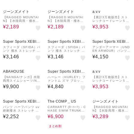
ンカーゴショーツ 涼しい
ンカーゴショーツ 涼しい
390256 014
速乾 キャンプ フェス 海
速乾 キャンプ フェス 海
33%OFF
33%OFF
40%OFF
夏
夏
ジーンズメイト
ジーンズメイト
a.v.v
【RAGGED MOUNTAI
【RAGGED MOUNTAI
【累計3万枚販売】スト
N】【水陸両用・撥水】T
N】【水陸両用・撥水】T
レッチコードレーン５ポ
AMWORTH/タムワース
AMWORTH/タムワース
ケット SOUKAIベーシッ
¥2,189
¥2,189
¥3,953
ナイロン バギーショーツ
ナイロン バギーショーツ
クアンクルパンツ【接触
速乾・超軽量 川遊び・キ
速乾・超軽量 川遊び・キ
冷感/速乾/軽撥水/ストレ
ャンプに
ャンプに
ッチ/イージーケア/洗濯
機で洗える/毛玉
Super Sports XEBIO
Super Sports XEBIO
Super Sports XEBIO
&mall店
&mall店
&mall店
スフィーダ（SFIDA）パ
スフィーダ（SFIDA）パ
アンダーアーマー（UND
ンツ 撥水 ストレッチ ネ
ンツ 撥水 ストレッチ ク
ER ARMOUR）パンツ
イビー ライトウーブン
ール ブラック 黒 ライト
ストレッチ 撥水 ブラッ
¥3,146
¥3,146
¥4,150
トラックパンツ SA-24X
ウーブン トラックパンツ
ク 黒 アーマースポーツ
21 NVY
SA-24X21 BLK
ウーブン パンツ 13827
27 001
40%OFF
ABAHOUSE
Super Sports XEBIO
a.v.v
&mall店
【NANGA/ナンガ】水陸
ハーレー（HURLEY）フ
【累計3万枚販売】スト
両用スイムショーツ/N25
ァントム ズマ ブロック
レッチコードレーン５ポ
00-1E521A/ユニセッ
パーティー ボレー 19 ハ
ケット SOUKAIベーシッ
¥9,900
¥4,840
¥3,953
ーフパンツ 水陸両用 MW
クアンクルパンツ【接触
S0007670-H208
冷感/速乾/軽撥水/ストレ
ッチ/イージーケア/洗濯
42%OFF
25%OFF
機で洗える/毛玉
Super Sports XEBIO
The COMP＿US
ジーンズメイト
&mall店
パンツ ハーフパンツ uv
CARHARTT (ｶｰﾊｰﾄ) - C
【RAGGED MOUNTAI
絶耐撥水 ストレッチ ブ
HASE SWIM TRUNKS
N】【水陸両用・撥水】T
ラック 黒 STCROSSWU
(ﾁｪｲｽｽｲﾑﾄﾗﾝｸｽ) I03506
AMWORTH/タムワース
¥2,252
¥6,900
¥3,289
クロップドパンツ WU4S
2
撥水&UVカット ナイロ
0003-TR851-GRSD BL
ンカーゴショーツ 涼しい
K
速乾 キャンプ フェス 海
まとめ割
夏
33%OFF
33%OFF