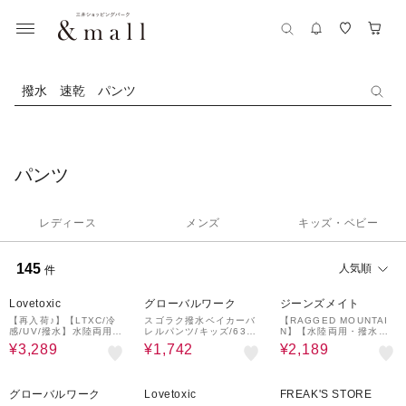
撥水 速乾 パンツ
パンツ
レディース
メンズ
キッズ・ベビー
145
人気順
件
11%OFF
30%OFF
33%OFF
Lovetoxic
グローバルワーク
ジーンズメイト
【再入荷♪】【LTXC/冷
スゴラク撥水ベイカーバ
【RAGGED MOUNTAI
感/UV/撥水】水陸両用パ
レルパンツ/キッズ/6382
N】【水陸両用・撥水】T
ンツ
22
AMWORTH/タムワース
¥3,289
¥1,742
¥2,189
ナイロン バギーショーツ
速乾・超軽量 川遊び・キ
ャンプに
30%OFF
11%OFF
40%OFF
グローバルワーク
Lovetoxic
FREAK'S STORE