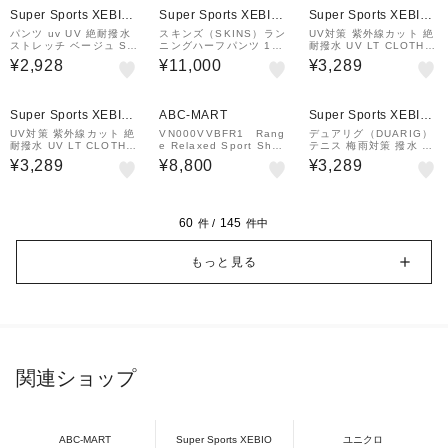
Super Sports XEBIO
Super Sports XEBIO
Super Sports XEBIO
&mall店
&mall店
&mall店
パンツ uv UV 絶耐撥水
スキンズ（SKINS）ラン
UV対策 紫外線カット 絶
ストレッチ ベージュ ST
ニングハーフパンツ 184
耐撥水 UV LT CLOTH
CROSSWU パンツ WU4
-77940-019
ハーフパンツ WU6S002
¥2,928
¥11,000
¥3,289
S0042-TR852-GRSD B
1-TR852-GRSD NVY
EG
¥1,000
クーポン
Super Sports XEBIO
ABC-MART
Super Sports XEBIO
&mall店
&mall店
UV対策 紫外線カット 絶
VN000VVBFR1 Rang
デュアリグ（DUARIG）
耐撥水 UV LT CLOTH
e Relaxed Sport Short
テニス 梅雨対策 撥水 絶
ハーフパンツ WU6S002
Mossy Olive 70526
耐 UV ウオームアップ
¥3,289
¥8,800
¥3,289
1-TR852-GRSD MNT
8-0001
パンツ 5S0015-TRWU-
851SD BLK
60
145
件 /
件中
もっと見る
関連ショップ
ABC-MART
Super Sports XEBIO
ユニクロ