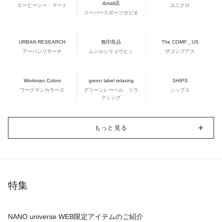
&mall店
エービーシー・マート
ユニクロ
スーパースポーツゼビオ
URBAN RESEARCH
無印良品
The COMP＿US
アーバンリサーチ
ムジルシリョウヒン
ザコンプアス
Workman Colors
green label relaxing
SHIPS
ワークマンカラーズ
グリーンレーベル リラ
シップス
クシング
もっと見る
特集
NANO universe WEB限定アイテムのご紹介