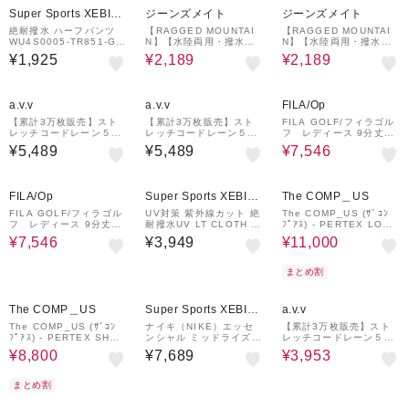
Super Sports XEBIO
ジーンズメイト
ジーンズメイト
&mall店
絶耐撥水 ハーフパンツ
【RAGGED MOUNTAI
【RAGGED MOUNTAI
WU4S0005-TR851-GR
N】【水陸両用・撥水】T
N】【水陸両用・撥水】T
SD BLK
AMWORTH/タムワース
AMWORTH/タムワース
¥1,925
¥2,189
¥2,189
ナイロン バギーショーツ
ナイロン バギーショーツ
速乾・超軽量 川遊び・キ
速乾・超軽量 川遊び・キ
ャンプに
ャンプに
30%OFF
¥1,000
クーポン
a.v.v
a.v.v
FILA/Op
【累計3万枚販売】スト
【累計3万枚販売】スト
FILA GOLF/フィラゴル
レッチコードレーン５ポ
レッチコードレーン５ポ
フ レディース 9分丈パ
ケットアンクル丈パンツ
ケットアンクル丈パンツ
ンツ｜吸汗速乾 / UVカ
¥5,489
¥5,489
¥7,546
【イージーケア/速乾/毛
【イージーケア/速乾/毛
ット / 撥水加工 / ストレ
玉になりにくい】
玉になりにくい】
ッチ
30%OFF
¥1,000
20%OFF
クーポン
FILA/Op
Super Sports XEBIO
The COMP＿US
&mall店
FILA GOLF/フィラゴル
UV対策 紫外線カット 絶
The COMP_US (ｻﾞｺﾝ
フ レディース 9分丈パ
耐撥水UV LT CLOTH ク
ﾌﾟｱｽ) - PERTEX LONG
ンツ｜吸汗速乾 / UVカ
ロプトパンツ WU6S002
PANTS (ﾊﾟｰﾃｯｸｽﾛﾝｸﾞﾊﾟ
¥7,546
¥3,949
¥11,000
ット / 撥水加工 / ストレ
0-TR852-GRSD NVY
ﾝﾂ) 25SSCU-02PN
ッチ
まとめ割
20%OFF
40%OFF
The COMP＿US
Super Sports XEBIO
a.v.v
&mall店
The COMP_US (ｻﾞｺﾝ
ナイキ（NIKE）エッセ
【累計3万枚販売】スト
ﾌﾟｱｽ) - PERTEX SHOR
ンシャル ミッドライズ
レッチコードレーン５ポ
TS (ﾊﾟｰﾃｯｸｽｼｮｰﾂ) 25S
オーバーサイズド ウーブ
ケット SOUKAIベーシッ
¥8,800
¥7,689
¥3,953
SCU-03PN
ン ジョガーパンツ FV76
クアンクルパンツ【接触
69-010
冷感/速乾/軽撥水/ストレ
ッチ/イージーケア/洗濯
まとめ割
機で洗える/毛玉
42%OFF