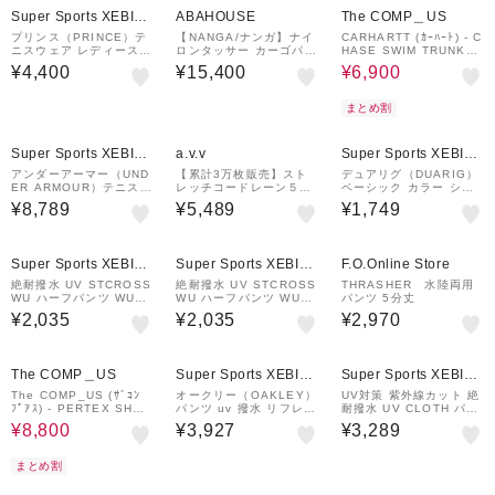
Super Sports XEBIO
ABAHOUSE
The COMP＿US
&mall店
プリンス（PRINCE）テ
【NANGA/ナンガ】ナイ
CARHARTT (ｶｰﾊｰﾄ) - C
ニスウェア レディース
ロンタッサー カーゴパン
HASE SWIM TRUNKS
ストレッチショートパン
ツ /NW2421-1I778
(ﾁｪｲｽｽｲﾑﾄﾗﾝｸｽ) I03506
¥4,400
¥15,400
¥6,900
ツ WA3323 165 BLK
2
速乾
まとめ割
Super Sports XEBIO
a.v.v
Super Sports XEBIO
&mall店
&mall店
アンダーアーマー（UND
【累計3万枚販売】スト
デュアリグ（DUARIG）
ER ARMOUR）テニス
レッチコードレーン５ポ
ベーシック カラー ショ
梅雨対策 撥水 アンスト
ケットアンクル丈パンツ
ートパンツ 水陸両用 6S
¥8,789
¥5,489
¥1,749
ッパブル カーゴパンツ 1
【イージーケア/速乾/毛
0017-TRPT-866EG BL
390256 001
玉になりにくい】
K
Super Sports XEBIO
Super Sports XEBIO
F.O.Online Store
&mall店
&mall店
絶耐撥水 UV STCROSS
絶耐撥水 UV STCROSS
THRASHER 水陸両用
WU ハーフパンツ WU4S
WU ハーフパンツ WU4S
パンツ 5分丈
0043-TR852-GRSD NV
0043-TR852-GRSDPT
¥2,035
¥2,035
¥2,970
Y
NVY
20%OFF
The COMP＿US
Super Sports XEBIO
Super Sports XEBIO
&mall店
&mall店
The COMP_US (ｻﾞｺﾝ
オークリー（OAKLEY）
UV対策 紫外線カット 絶
ﾌﾟｱｽ) - PERTEX SHOR
パンツ uv 撥水 リフレク
耐撥水 UV CLOTH パン
TS (ﾊﾟｰﾃｯｸｽｼｮｰﾂ) 25S
ター ブラック 黒 OPER
ツ WU6S0019-TR852-
¥8,800
¥3,927
¥3,289
SCU-03PN
ATIVE パンツ 5 FOA40
GRSD NVY
6590-02E
まとめ割