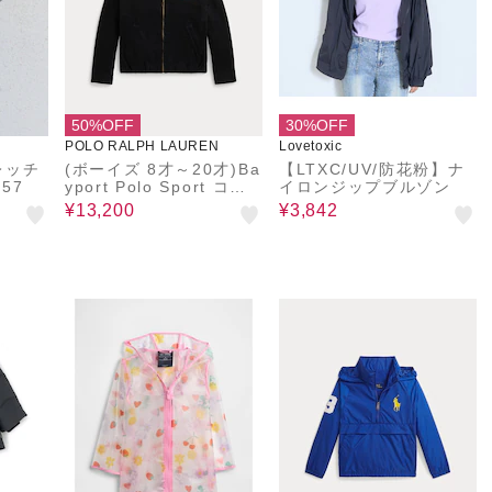
50%OFF
30%OFF
POLO RALPH LAUREN
Lovetoxic
レッチ
(ボーイズ 8才～20才)Ba
【LTXC/UV/防花粉】ナ
357
yport Polo Sport コッ
イロンジップブルゾン
トン ジャケット
¥13,200
¥3,842