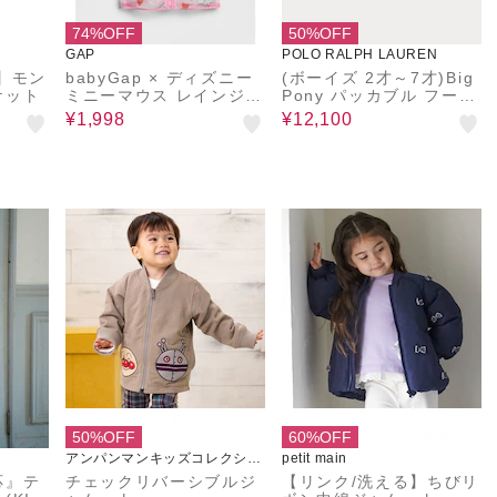
74%OFF
50%OFF
GAP
POLO RALPH LAUREN
】モン
babyGap × ディズニー
(ボーイズ 2才～7才)Big
ケット
ミニーマウス レインジャ
Pony パッカブル フーデ
ケット
ッド ジャケット
¥1,998
¥12,100
50%OFF
60%OFF
アンパンマンキッズコレクショ
petit main
ン
応』テ
チェックリバーシブルジ
【リンク/洗える】ちびリ