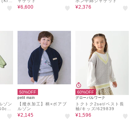
KID
ャケット
ボン中綿ジャケット
¥6,600
¥2,376
50%OFF
60%OFF
petit main
グローバルワーク
ルゾン
【撥水加工】柄×ボアブ
トクトク2set/ベスト長
ルゾン
袖/キッズ/629839
熱
¥2,145
¥1,596