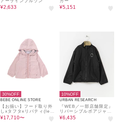
アーラインブルゾン
カー
¥2,633
¥5,151
30%OFF
10%OFF
BEBE ONLINE STORE
URBAN RESEARCH
【お揃い】フード取り外
『WEB／一部店舗限定』
しxタフタxリバティ(leo
リバーシブルボアジャケ
ntyne dream)タナロー
ット(KIDS)
¥17,710〜
¥6,435
ンジャケット(90~140c
m)