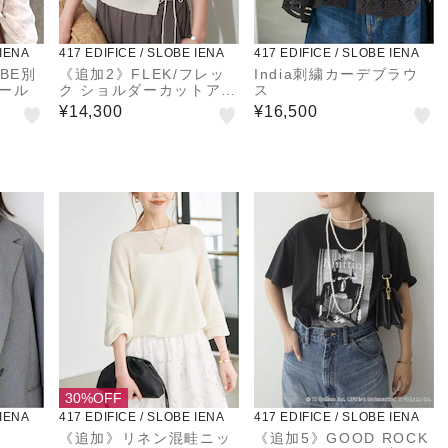
 IENA
417 EDIFICE / SLOBE IENA
417 EDIFICE / SLOBE IENA
OBE別
《追加2》FLEK/フレッ
India刺繍カーデブラウ
ソール
ク ショルダーカットアウ
ス
トニット
¥14,300
¥16,500
30%OFF
 IENA
417 EDIFICE / SLOBE IENA
417 EDIFICE / SLOBE IENA
ト
《追加》リネン混畦ニッ
《追加5》GOOD ROCK