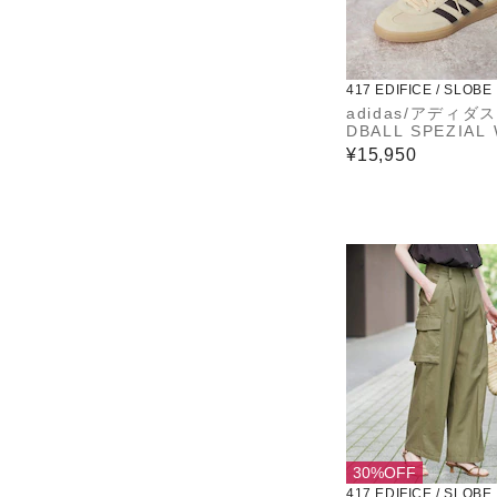
417 EDIFICE / SLOBE
adidas/アディダス
DBALL SPEZIAL 
0932
¥15,950
30%OFF
417 EDIFICE / SLOBE