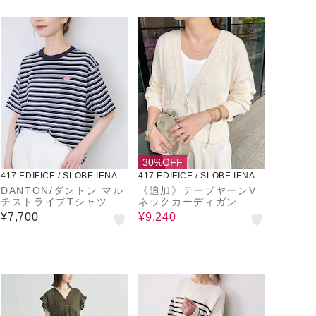
30%OFF
417 EDIFICE / SLOBE IENA
417 EDIFICE / SLOBE IENA
DANTON/ダントン マル
《追加》テープヤーンV
チストライプTシャツ #D
ネックカーディガン
T-C0404
¥7,700
¥9,240