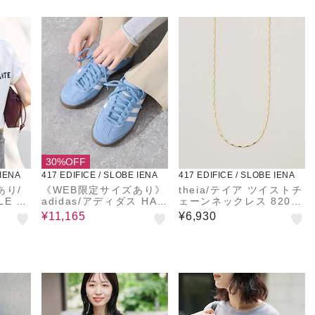
30%OFF
 IENA
417 EDIFICE / SLOBE IENA
417 EDIFICE / SLOBE IENA
あり/
《WEB限定サイズあり》
theia/テイア ツイストチ
LE T
adidas/アディダス HAN
ェーンネックレス 82046
DBALL SPEZIAL
N0013
¥11,165
¥6,930