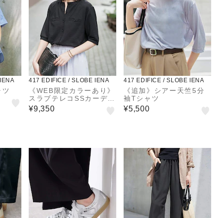
 IENA
417 EDIFICE / SLOBE IENA
417 EDIFICE / SLOBE IENA
ャツ
《WEB限定カラーあり》
《追加》シアー天竺5分
スラブテレコSSカーディ
袖Tシャツ
ガン
¥9,350
¥5,500