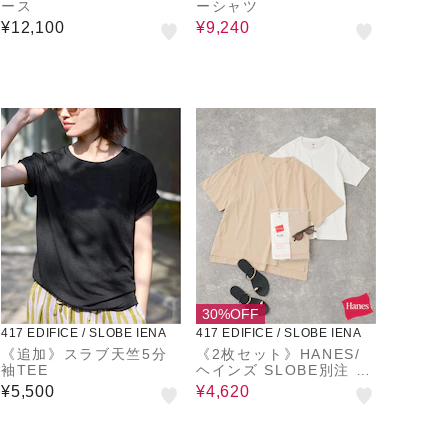
ース
ーシャツ
¥12,100
¥9,240
30%OFF
417 EDIFICE / SLOBE IENA
417 EDIFICE / SLOBE IENA
《追加》スラブ天竺5分
《2枚セット》HANES/
袖TEE
ヘインズ SLOBE別注 2
STYLES PACK TEE
¥5,500
¥4,620