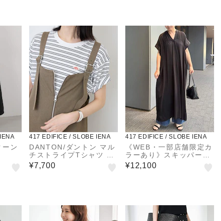
 IENA
417 EDIFICE / SLOBE IENA
417 EDIFICE / SLOBE IENA
クーン
DANTON/ダントン マル
《WEB・一部店舗限定カ
チストライプTシャツ #D
ラーあり》スキッパーワ
T-C0404
ンピース
¥7,700
¥12,100