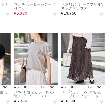
テンミ
マルチボーダーシアー半
《追加2》レースフリルV
袖ニット
ネックブラウス
¥5,390
¥13,750
 IENA
417 EDIFICE / SLOBE IENA
417 EDIFICE / SLOBE IENA
竺5分
《WEB限定カラーあり/
《一部カラーWEB限定》
追加3》1ST ETOILE T
エンブロイダリーワッシ
シャツ
ャープリーツスカート
¥6,380
¥16,500