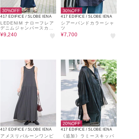
30%OFF
30%OFF
417 EDIFICE / SLOBE IENA
417 EDIFICE / SLOBE IENA
LEDENIM ナローフレア
シアーバンドカラーシャ
デニムジャンパースカー
ツ
ト
¥9,240
¥7,700
20%OFF
417 EDIFICE / SLOBE IENA
417 EDIFICE / SLOBE IENA
アメスリバルーンワンピ
《追加》ラミースキッパ