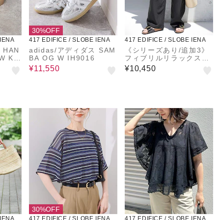
30%OFF
 IENA
417 EDIFICE / SLOBE IENA
417 EDIFICE / SLOBE IENA
 HAN
adidas/アディダス SAM
《シリーズあり/追加3》
W KK
BA OG W IH9016
フィブリルリラックスパ
ンツ
¥11,550
¥10,450
30%OFF
 IENA
417 EDIFICE / SLOBE IENA
417 EDIFICE / SLOBE IENA