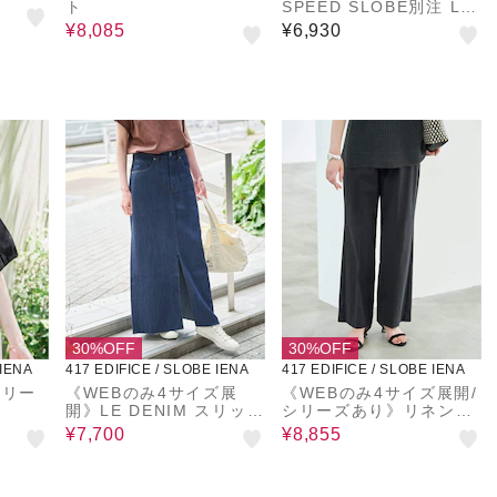
ト
SPEED SLOBE別注 LIF
E PC PHOTO TEE1
¥8,085
¥6,930
30%OFF
30%OFF
 IENA
417 EDIFICE / SLOBE IENA
417 EDIFICE / SLOBE IENA
スリー
《WEBのみ4サイズ展
《WEBのみ4サイズ展開/
開》LE DENIM スリット
シリーズあり》リネンmi
フレアデニムスカート
xストレッチパンツ
¥7,700
¥8,855