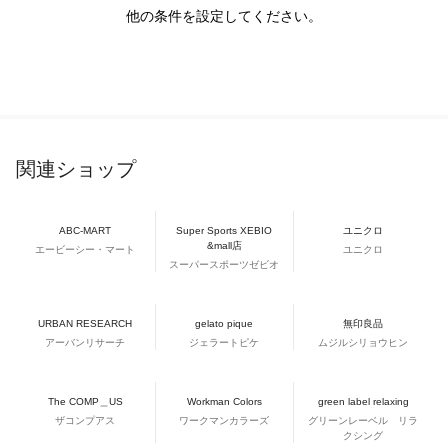
他の条件を設定してください。
関連ショップ
ABC-MART
Super Sports XEBIO
ユニクロ
&mall店
エービーシー・マート
ユニクロ
スーパースポーツゼビオ
URBAN RESEARCH
gelato pique
無印良品
アーバンリサーチ
ジェラートピケ
ムジルシリョウヒン
The COMP＿US
Workman Colors
green label relaxing
ザコンプアス
ワークマンカラーズ
グリーンレーベル リラ
クシング