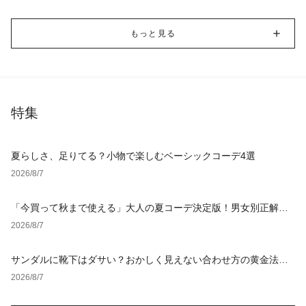
もっと見る
特集
夏らしさ、足りてる？小物で楽しむベーシックコーデ4選
2026/8/7
「今買って秋まで使える」大人の夏コーデ決定版！男女別正解ス
タイルとNGな着こなし
2026/8/7
サンダルに靴下はダサい？おかしく見えない合わせ方の黄金法則
と男女別おすすめコーデ
2026/8/7