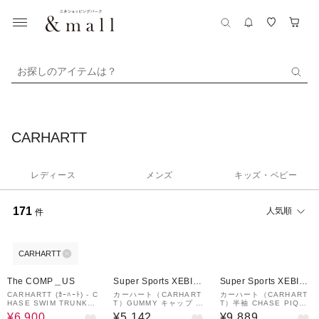
お探しのアイテムは？
CARHARTT
レディース
メンズ
キッズ・ベビー
171
人気順
件
CARHARTT
42%OFF
¥1,000
¥1,000
クーポン
クーポン
The COMP＿US
Super Sports XEBIO
Super Sports XEBIO
&mall店
&mall店
CARHARTT (ｶｰﾊｰﾄ) - C
カーハート（CARHART
カーハート（CARHART
HASE SWIM TRUNKS
T）GUMMY キャップ I0
T）半袖 CHASE PIQUE
(ﾁｪｲｽｽｲﾑﾄﾗﾝｸｽ) I03506
3321789XX
ポロシャツ I0238073L
¥6,900
¥5,142
¥9,889