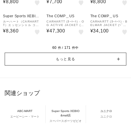
¥8,800
¥7,700
¥8,800
3212800AXX25SS
Tシャツ 半袖 I0361100
D2XX26SS
¥1,000
クーポン
Super Sports XEBIO
The COMP＿US
The COMP＿US
&mall店
カーハート（CARHART
CARHARTT (ｶｰﾊｰﾄ) - O
CARHARTT (ｶｰﾊｰﾄ) - B
T）エッセンシャル コイ
G ACTIVE JACKET (O
ELMAR JACKET (ﾍﾞﾙﾏ
ンウォレット I0349248
Gｱｸﾃｨﾌﾞｼﾞｬｹｯﾄ) I0358
ｰｼﾞｬｹｯﾄ) I036586
¥8,360
¥47,300
¥34,100
9XX26SS
91
60
171
件 /
件中
もっと見る
関連ショップ
ABC-MART
Super Sports XEBIO
ユニクロ
&mall店
エービーシー・マート
ユニクロ
スーパースポーツゼビオ