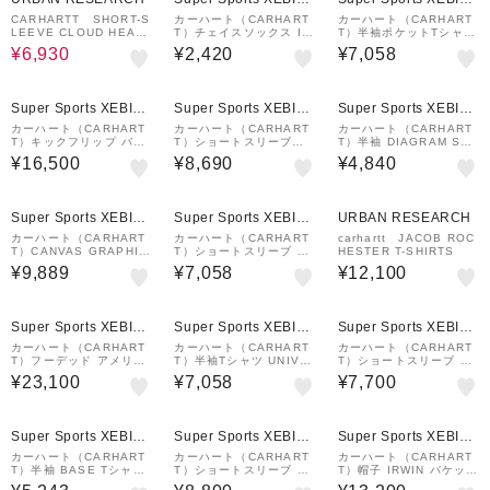
&mall店
&mall店
CARHARTT SHORT-S
カーハート（CARHART
カーハート（CARHART
LEEVE CLOUD HEAR
T）チェイスソックス I0
T）半袖ポケットTシャツ
T T-SHIRTS
294211ILXX23SS
I03043489XX26SS
¥6,930
¥2,420
¥7,058
¥1,000
¥1,000
クーポン
クーポン
Super Sports XEBIO
Super Sports XEBIO
Super Sports XEBIO
&mall店
&mall店
&mall店
カーハート（CARHART
カーハート（CARHART
カーハート（CARHART
T）キックフリップ バッ
T）ショートスリーブポ
T）半袖 DIAGRAM SCR
クパック I031468HZXX
ケットハートTシャツ I0
IPT Tシャツ I0331761
¥16,500
¥8,690
¥4,840
26SS
3212800EXX25SS
YDXX
¥1,000
¥1,000
クーポン
クーポン
Super Sports XEBIO
Super Sports XEBIO
URBAN RESEARCH
&mall店
&mall店
カーハート（CARHART
カーハート（CARHART
carhartt JACOB ROC
T）CANVAS GRAPHIC
T）ショートスリーブ ポ
HESTER T-SHIRTS
トートバッグ I0339752
ケット Tシャツ I03043
¥9,889
¥7,058
¥12,100
VXXX25SS
41YFXX
¥1,000
¥1,000
¥1,000
クーポン
クーポン
クーポン
Super Sports XEBIO
Super Sports XEBIO
Super Sports XEBIO
&mall店
&mall店
&mall店
カーハート（CARHART
カーハート（CARHART
カーハート（CARHART
T）フーデッド アメリカ
T）半袖Tシャツ UNIVE
T）ショートスリーブ A
ン スクリプト パーカー I
RSITY I0289900D2XX
MERICAN SCRIPT Tシ
¥23,100
¥7,058
¥7,700
03306389XX25FW
ャツ I02995602XX
¥1,000
¥1,000
¥1,000
クーポン
クーポン
クーポン
Super Sports XEBIO
Super Sports XEBIO
Super Sports XEBIO
&mall店
&mall店
&mall店
カーハート（CARHART
カーハート（CARHART
カーハート（CARHART
T）半袖 BASE Tシャツ
T）ショートスリーブ ユ
T）帽子 IRWIN バケット
I0262640D2XX25SS
ニバーシティ スクリプト
ハット I03460500EXX