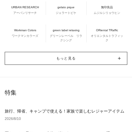
URBAN RESEARCH
gelato pique
無印良品
アーバンリサーチ
ジェラートピケ
ムジルシリョウヒン
Workman Colors
green label relaxing
ORiental TRaffic
ワークマンカラーズ
グリーンレーベル リラ
オリエンタルトラフィッ
クシング
ク
もっと見る
特集
旅行、帰省、キャンプで使える！家族で楽しむレジャーアイテム
2026/8/10