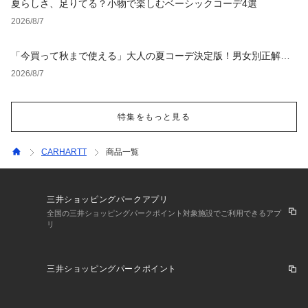
夏らしさ、足りてる？小物で楽しむベーシックコーデ4選
2026/8/7
「今買って秋まで使える」大人の夏コーデ決定版！男女別正解ス
タイルとNGな着こなし
2026/8/7
特集をもっと見る
CARHARTT
商品一覧
三井ショッピングパークアプリ
全国の三井ショッピングパークポイント対象施設でご利用できるアプ
リ
三井ショッピングパークポイント