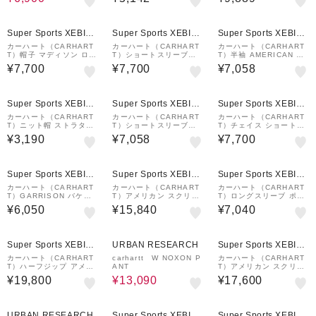
2
RXX26SS
¥1,000
¥1,000
¥1,000
クーポン
クーポン
クーポン
Super Sports XEBIO
Super Sports XEBIO
Super Sports XEBIO
&mall店
&mall店
&mall店
カーハート（CARHART
カーハート（CARHART
カーハート（CARHART
T）帽子 マディソン ロゴ
T）ショートスリーブア
T）半袖 AMERICAN SC
キャップ I0367303M7X
メリカンスクリプトTシ
RIPT Tシャツ I029956
¥7,700
¥7,700
¥7,058
X26SS
ャツ I02995689XX25S
89XX26SS
S
¥1,000
¥1,000
クーポン
クーポン
Super Sports XEBIO
Super Sports XEBIO
Super Sports XEBIO
&mall店
&mall店
&mall店
カーハート（CARHART
カーハート（CARHART
カーハート（CARHART
T）ニット帽 ストラタス
T）ショートスリーブア
T）チェイス ショートス
ハット ロウ I0257411C
メリカンスクリプトTシ
リーブTシャツ I026391
¥3,190
¥7,058
¥7,700
XX24FW ネイビー
ャツ I02995602XX25S
00FXX26SS
S
¥1,000
¥1,000
¥1,000
クーポン
クーポン
クーポン
Super Sports XEBIO
Super Sports XEBIO
Super Sports XEBIO
&mall店
&mall店
&mall店
カーハート（CARHART
カーハート（CARHART
カーハート（CARHART
T）GARRISON バケッ
T）アメリカン スクリプ
T）ロングスリーブ ポケ
トハット I0331561ZF4
ト スウェットシャツ I02
ットTシャツ I03043729
¥6,050
¥15,840
¥7,040
J
547589XX24FW
NXX24FW
¥1,000
30%OFF
¥1,000
クーポン
クーポン
Super Sports XEBIO
URBAN RESEARCH
Super Sports XEBIO
&mall店
&mall店
カーハート（CARHART
carhartt W NOXON P
カーハート（CARHART
T）ハーフジップ アメリ
ANT
T）アメリカン スクリプ
カン スクリプト スウェ
ト スウェット I025475
¥19,800
¥13,090
¥17,600
ットシャツ I0270142F
V6XX25FW
SXX24FW
30%OFF
¥1,000
クーポン
URBAN RESEARCH
Super Sports XEBIO
Super Sports XEBIO