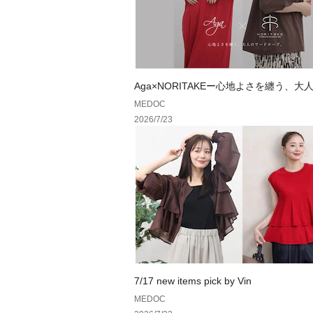
Aga×NORITAKEー心地よさを纏う、大
ドローブ。ー
MEDOC
2026/7/23
7/17 new items pick by Vin
MEDOC