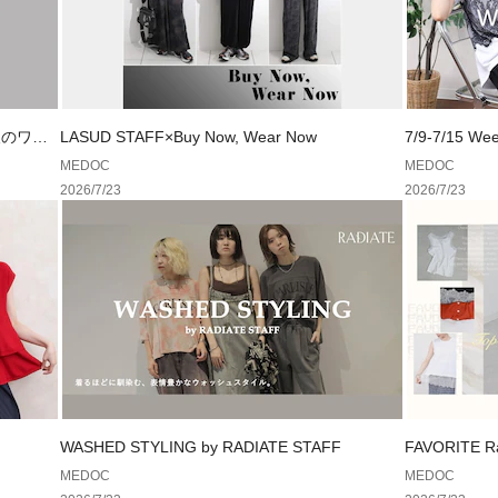
人のワー
LASUD STAFF×Buy Now, Wear Now
7/9-7/15 Wee
MEDOC
MEDOC
2026/7/23
2026/7/23
WASHED STYLING by RADIATE STAFF
FAVORIT
まった、お気
MEDOC
MEDOC