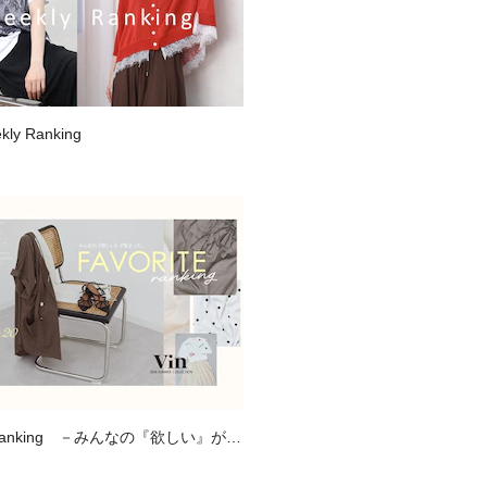
kly Ranking
E Ranking －みんなの『欲しい』が集
に入り登録数ランキング－