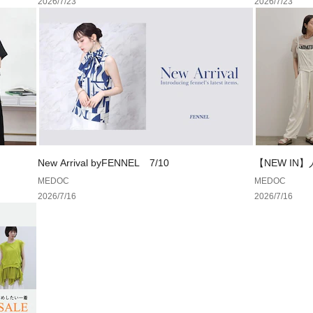
2026/7/23
2026/7/23
New Arrival byFENNEL 7/10
【NEW I
を加えて今季
MEDOC
MEDOC
2026/7/16
2026/7/16