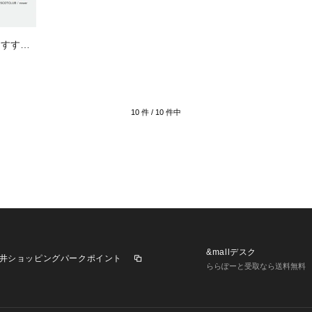
におすすめ
10
件 /
10
件中
&mallデスク
井ショッピングパークポイント
ららぽーと受取なら送料無料