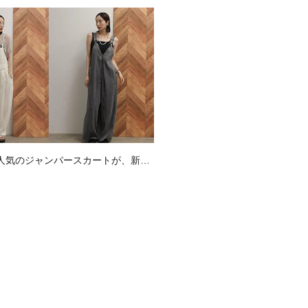
N】人気のジャンパースカートが、新色
も登場。