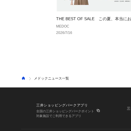
THE BEST OF SALE この夏、本当
したい一着
MEDOC
2026/7/16
メドックニュース一覧
三井ショッピングパークアプリ
三
全国の三井ショッピングパークポイント
対象施設でご利用できるアプリ