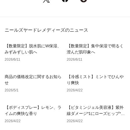
ニールズヤードレメディーズのニュース
【数量限定】脱水肌にW保湿、
【数量限定】集中保湿で明るく
みずみずしい肌へ
澄んだ肌印象へ
2026/6/11
2026/6/11
商品の価格改定に関するお知ら
【冷感ミスト】ミントでひんや
せ
り爽快
2026/5/1
2026/4/22
【ボディスプレー】レモン、ラ
【ビタミンジェル美容液】紫外
イムの爽快な香り
線ダメージ*1にローズヒップ*2
の力
2026/4/22
2026/4/22