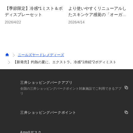
【季節限定】冷感*1ミスト＆ボ
より使いやすくリニューアルし
ディスプレーセット
たスキンケア感覚の「オーガニ
ックの日焼け止め・下地」
2026/4/22
2026/4/14
ニールズヤードレメディーズ
【新発売】灼熱の夏に、エクストラ。冷感*1持続*2ボディミスト
三井ショッピングパークアプリ
全国の三井ショッピングパークポイント対象施設でご利用できるアプ
リ
三井ショッピングパークポイント
&mallデスク