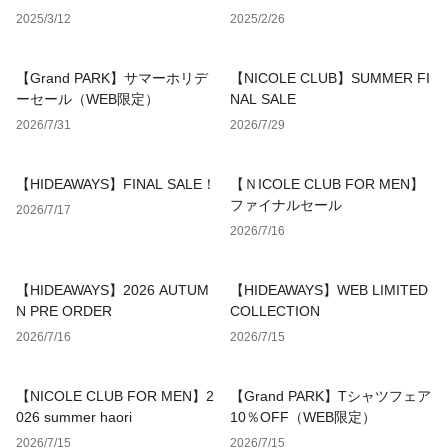
2025/3/12
2025/2/26
【Grand PARK】サマーホリデ
【NICOLE CLUB】SUMMER FI
ーセール（WEB限定）
NAL SALE
2026/7/31
2026/7/29
【HIDEAWAYS】FINAL SALE！
【ＮICOLE CLUB FOR MEN】
ファイナルセール
2026/7/17
2026/7/16
【HIDEAWAYS】2026 AUTUM
【HIDEAWAYS】WEB LIMITED
N PRE ORDER
COLLECTION
2026/7/16
2026/7/15
【NICOLE CLUB FOR MEN】2
【Grand PARK】Tシャツフェア
026 summer haori
10％OFF（WEB限定）
2026/7/15
2026/7/15